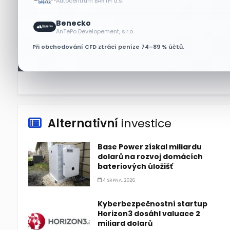
Autocentrum BARTH a.s.
Benecko
Lisa Su zlehčuje Muskův
AnTePo Developement, s.r.o.
závazek vůči Nvidii. Akcie AMD
Při obchodování CFD ztrácí peníze 74–89 % účtů.
po výsledcích klesají
6 SRPNA, 2026
Alternativní
investice
Base Power získal miliardu
dolarů na rozvoj domácích
bateriových úložišť
4 SRPNA, 2026
Kyberbezpečnostní startup
Horizon3 dosáhl valuace 2
miliard dolarů