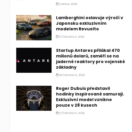
2 SRPNA, 2026
Lamborghini oslavuje výročí v
Japonsku exkluzivním
modelem Revuelto
31 ČERVENCE, 2026
Startup Antares přilákal 470
milionů dolarů, zaměří se na
jaderné reaktory pro vojenské
základny
29 ČERVENCE, 2026
Roger Dubuis představil
hodinky inspirované samuraji.
Exkluzivní model vznikne
pouze v 28 kusech
27 ČERVENCE, 2026