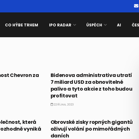
CO HÝBE TRHEM
IPO RADAR
ÚSPĚCH
AI
ČE
AKCIE
nost Chevron za
Bidenova administrativa utratí
7 miliard USD za obnovitelné
palivo a tyto akcie z toho budou
profitovat
22 ŘÍJNA, 2023
EKONOMIKA
olečnost, která
Obrovské zisky ropných gigantů
rozhodně vyniká
oživují volání po mimořádných
daních