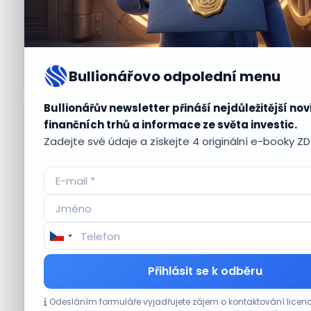
Bullionářovo odpolední menu
Bullionářův newsletter přináší nejdůležitější nov
Aktuální
příležitosti
finančních trhů a informace ze světa investic.
Zadejte své údaje a získejte 4 originální e-booky Z
CO HÝBE TRHEM
Přihlásit se k odběru
Akcie Micron klesají, ale nejhoršímu
Odesláním formuláře vyjadřujete zájem o kontaktování lic