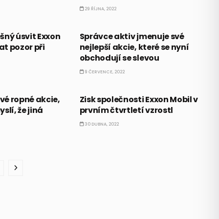
29 ŘÍJNA, 2022
CO HÝBE TRHEM
ešný úsvit Exxon
Správce aktiv jmenuje své
at pozor při
nejlepší akcie, které se nyní
obchodují se slevou
9 ČERVENCE, 2022
AKCIE
své ropné akcie,
Zisk společnosti Exxon Mobil v
slí, že jiná
prvním čtvrtletí vzrostl
30 DUBNA, 2022