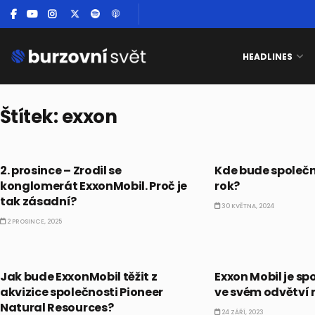
HEADLINES
Štítek:
exxon
BULLIONÁŘŮV ALMANACH
AKCIE
2. prosince – Zrodil se
Kde bude společ
konglomerát ExxonMobil. Proč je
rok?
tak zásadní?
30 KVĚTNA, 2024
2 PROSINCE, 2025
AKCIE
AKCIE
Jak bude ExxonMobil těžit z
Exxon Mobil je sp
akvizice společnosti Pioneer
ve svém odvětví 
Natural Resources?
24 ZÁŘÍ, 2023