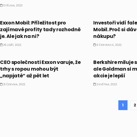
13 ŘÍJNA, 2023
AKCIE
AKCIE
Exxon Mobil: Příležitost pro
Investoři vidí fal
zajímavé profity tady rozhodně
Mobil. Proč si dáv
je. Ale jak na ni?
nákupu?
26 ZÁŘÍ, 2022
9 ČERVENCE, 2022
KOMODITY
CO HÝBE TRHEM
CEO společnosti Exxon varuje, že
Berkshire miluje 
trhy s ropou mohou být
ale Goldman si my
„napjaté“ až pět let
akcie je lepší
21 ČERVNA, 2022
2 KVĚTNA, 2022
1
2