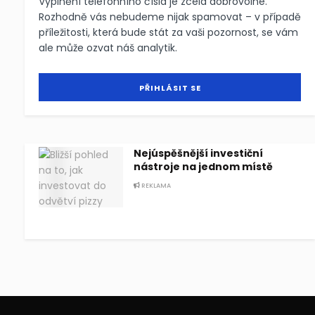
Vyplnění telefonního čísla je zcela dobrovolné.
Rozhodně vás nebudeme nijak spamovat – v případě
příležitosti, která bude stát za vaši pozornost, se vám
ale může ozvat náš analytik.
Nejúspěšnější investiční
nástroje na jednom místě
REKLAMA