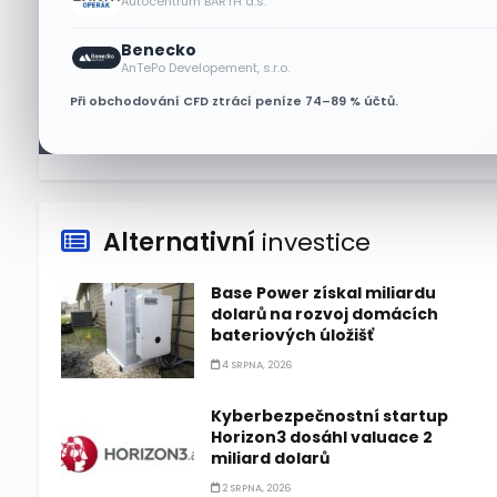
Autocentrum BARTH a.s.
Akcie Micron klesají, ale
Benecko
nejhoršímu výprodeji
AnTePo Developement, s.r.o.
paměťových čipů unikly
Při obchodování CFD ztrácí peníze 74–89 % účtů.
7 SRPNA, 2026
Alternativní
investice
Base Power získal miliardu
dolarů na rozvoj domácích
bateriových úložišť
4 SRPNA, 2026
Kyberbezpečnostní startup
Horizon3 dosáhl valuace 2
miliard dolarů
2 SRPNA, 2026