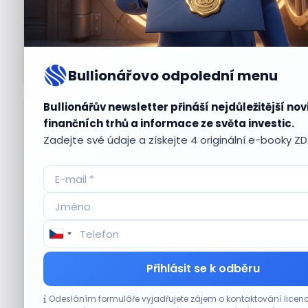
Bullionářovo odpolední menu
Bullionářův newsletter přináší nejdůležitější nov
Aktuální
příležitosti
finančních trhů a informace ze světa investic.
Zadejte své údaje a získejte 4 originální e-booky Z
CO HÝBE TRHEM
Přihlásit se k odběru
Etsy překonala odhady tržeb, objem prodejů
Odesláním formuláře vyjadřujete zájem o kontaktování lic