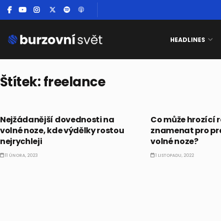
HEADLINES
Štítek:
freelance
BUSINESS
BUSINESS
Nejžádanější dovednosti na
Co může hrozící 
volné noze, kde výdělky rostou
znamenat pro pr
nejrychleji
volné noze?
11 ÚNORA, 2023
1 LISTOPADU, 2022