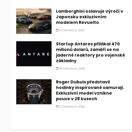
Lamborghini oslavuje výročí v
Japonsku exkluzivním
modelem Revuelto
31 ČERVENCE, 2026
Startup Antares přilákal 470
milionů dolarů, zaměří se na
jaderné reaktory pro vojenské
základny
29 ČERVENCE, 2026
Roger Dubuis představil
hodinky inspirované samuraji.
Exkluzivní model vznikne
pouze v 28 kusech
27 ČERVENCE, 2026