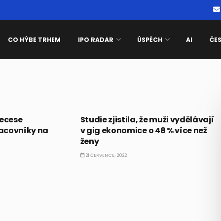
CO HÝBE TRHEM
IPO RADAR
ÚSPĚCH
AI
ČE
BUSINESS
recese
Studie zjistila, že muži vydělávají
acovníky na
v gig ekonomice o 48 % více než
ženy
21 ČERVENCE, 2022