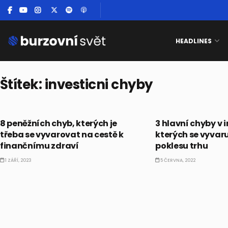
HEADLINES
Štítek:
investicni chyby
BUSINESS
AKCIE
8 peněžních chyb, kterých je
3 hlavní chyby v 
třeba se vyvarovat na cestě k
kterých se vyvar
finančnímu zdraví
poklesu trhu
1 ZÁŘÍ, 2023
5 ČERVNA, 2022