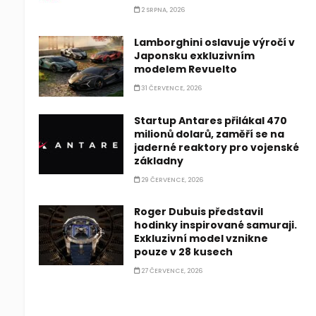
2 SRPNA, 2026
Lamborghini oslavuje výročí v
Japonsku exkluzivním
modelem Revuelto
31 ČERVENCE, 2026
Startup Antares přilákal 470
milionů dolarů, zaměří se na
jaderné reaktory pro vojenské
základny
29 ČERVENCE, 2026
Roger Dubuis představil
hodinky inspirované samuraji.
Exkluzivní model vznikne
pouze v 28 kusech
27 ČERVENCE, 2026