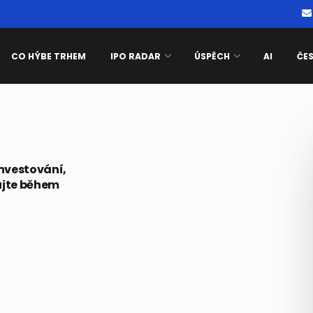
CO HÝBE TRHEM
IPO RADAR
ÚSPĚCH
AI
ČE
investování,
ujte během