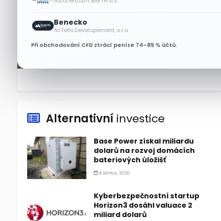
Autocentrum BARTH a.s.
6 SRPNA, 2026
Benecko
Micron posílil o 7,6 % a zvýšil
AnTePo Developement, s.r.o.
podíl na trhu DRAM
Při obchodování CFD ztrácí peníze 74–89 % účtů.
5 SRPNA, 2026
Alternativní
investice
Base Power získal miliardu
dolarů na rozvoj domácích
bateriových úložišť
4 SRPNA, 2026
Kyberbezpečnostní startup
Horizon3 dosáhl valuace 2
miliard dolarů