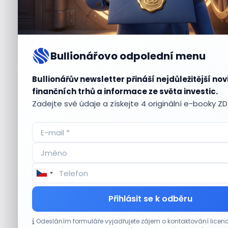
Bullionářovo odpolední menu
Bullionářův newsletter přináší nejdůležitější nov
Aktuální
příležitosti
finančních trhů a informace ze světa investic.
Zadejte své údaje a získejte 4 originální e-booky Z
CO HÝBE TRHEM
Přihlásit se k odběru
Plány Starlinku srazily akcie T-Mobile, AT&T
Odesláním formuláře vyjadřujete zájem o kontaktování lic