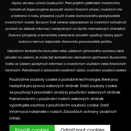
nejsou zárukou výnosů budoucích. Před přijetím jakéhokoli investičního
rozhodnutí doporučujeme posoudit vlastní finanční situaci, investiční cíle
a toleranci k riziku, případně využít služeb licencovaného poskytovatele
investičních služeb. Burzovní Svět nenese odpovědnost za investiční rozhodnutí
učiněná na základě informací zveřejněných na těchto internetových stránkách.
Diskusní příspěvky a komentáře zveřejněné uživateli vyjadřují názory jejich
autorů a nemusí odpovídat stanovisku provozovatele portálu.
Odesláním kontaktního formuláře nebo udělením příslušného souhlasu bere
uživatel na vědomí, že může být kontaktován obchodním partnerem Burzovního
Světa za účelem poskytnutí informací o investičních službách nebo finančních
nástrojích. Podrobnosti o zpracování osobních údajů, využívání souborů cookies
a obchodních partnerech jsou uvedeny v příslušných dokumentech
Používáme soubory cookie a podobné technologie, které jsou
dostupných na těchto internetových stránkách. U jednotlivých článků mohou
nezbytné pro provoz webových stránek. Další soubory cookie
být uvedeny informace o použitých zdrojích, datu původní analýzy nebo datu,
se používají k provádění analýzy používání webových stránek.
ke kterému se vztahují uvedené tržní údaje.
Pokračováním v používání našich webových stránek
vyjadřujete souhlas s používáním souborů cookie. Další
informace naleznete v našich
Zásadách ochrany osobních
Zásady ochrany osobních údajů a cookies
údajů.
Reklama
Kontakt
Burzovnisvet.cz © 2026
Povolit cookies
Odmítnout cookies