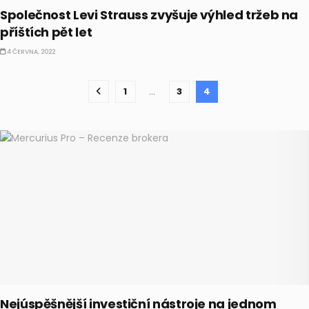
Společnost Levi Strauss zvyšuje výhled tržeb na
příštích pět let
4 ČERVNA, 2022
1
…
3
4
Nejúspěšnější investiční nástroje na jednom