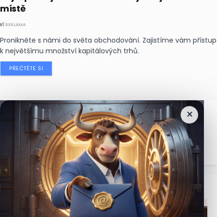
místě
REKLAMA
Pronikněte s námi do světa obchodování. Zajistíme vám přístup
k největšímu množství kapitálových trhů.
PŘEČTĚTE SI
×
Nejčtenější
zprávy