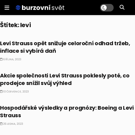
Štítek:
levi
AKCIE
Levi Strauss opět snižuje celoroční odhad tržeb,
inflace si vybírá daň
6 ŘÍJNA, 2023
AKCIE
Akcie společnosti Levi Strauss poklesly poté, co
prodejce snížil svůj výhled
10 ČERVENCE, 2023
AKCIE
Hospodářské výsledky a prognózy: Boeing a Levi
Strauss
26 LEDNA, 2023
AKCIE