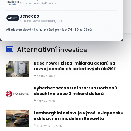
›
Autocentrum BARTH a.s.
na plán výplaty dividend
5 SRPNA, 2026
Benecko
›
AnTePo Developement, s.r.o.
Při obchodování CFD ztrácí peníze 74–89 % účtů.
Alternativní
investice
Base Power získal miliardu dolarů na
rozvoj domácích bateriových úložišť
4 SRPNA, 2026
Kyberbezpečnostní startup Horizon3
dosáhl valuace 2 miliard dolarů
2 SRPNA, 2026
Lamborghini oslavuje výročí v Japonsku
exkluzivním modelem Revuelto
31 ČERVENCE, 2026