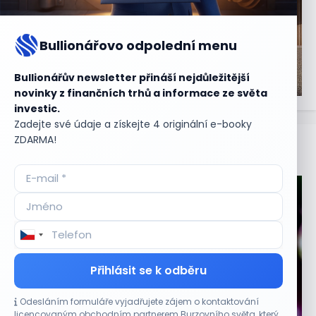
Bullionářovo odpolední menu
Bullionářův newsletter přináší nejdůležitější
novinky z finančních trhů a informace ze světa
investic.
Zadejte své údaje a získejte 4 originální e-booky
ZDARMA!
Aktuální
příležitosti
Přihlásit se k odběru
Odesláním formuláře vyjadřujete zájem o kontaktování
CO HÝBE TRHEM
licencovaným obchodním partnerem Burzovního světa, který