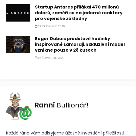
Startup Antares přilákal 470 milionů
dolarů, zaměří se na jaderné reaktory
pro vojenské základny
29 ČERVENCE, 2026
Roger Dubuis představil hodinky
inspirované samuraji. Exkluzivní model
vznikne pouze v 28 kusech
27 ČERVENCE, 2026
Ranní
Bullionář!
Každé ráno vám odkryjeme úžasné investiční příležitosti