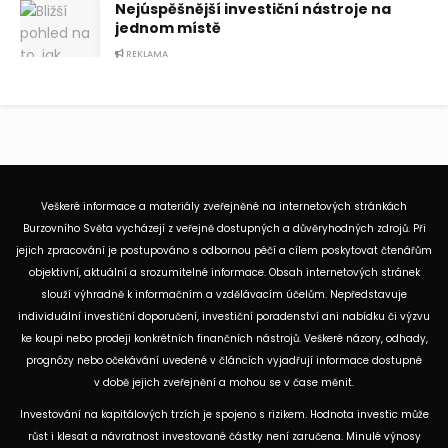
Nejúspěšnější investiční nástroje na
jednom místě
REKLAMA
Veškeré informace a materiály zveřejněné na internetových stránkách
Burzovního Světa vycházejí z veřejně dostupných a důvěryhodných zdrojů. Při
jejich zpracování je postupováno s odbornou péčí a cílem poskytovat čtenářům
objektivní, aktuální a srozumitelné informace. Obsah internetových stránek
slouží výhradně k informačním a vzdělávacím účelům. Nepředstavuje
individuální investiční doporučení, investiční poradenství ani nabídku či výzvu
ke koupi nebo prodeji konkrétních finančních nástrojů. Veškeré názory, odhady,
prognózy nebo očekávání uvedené v článcích vyjadřují informace dostupné
v době jejich zveřejnění a mohou se v čase měnit.
Investování na kapitálových trzích je spojeno s rizikem. Hodnota investic může
růst i klesat a návratnost investované částky není zaručena. Minulé výnosy