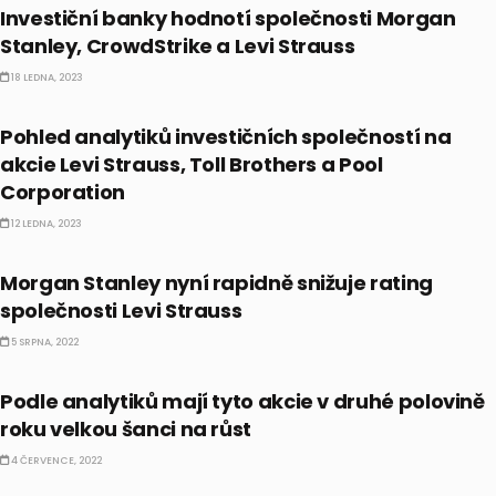
Investiční banky hodnotí společnosti Morgan
Stanley, CrowdStrike a Levi Strauss
18 LEDNA, 2023
AKCIE
Pohled analytiků investičních společností na
akcie Levi Strauss, Toll Brothers a Pool
Corporation
12 LEDNA, 2023
AKCIE
Morgan Stanley nyní rapidně snižuje rating
společnosti Levi Strauss
5 SRPNA, 2022
CO HÝBE TRHEM
Podle analytiků mají tyto akcie v druhé polovině
roku velkou šanci na růst
4 ČERVENCE, 2022
EKONOMIKA