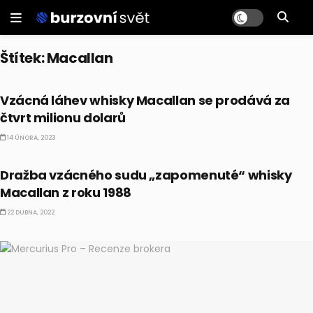
Štítek:
Macallan
ALTERNATIVNÍ INVESTICE
Vzácná láhev whisky Macallan se prodává za
čtvrt milionu dolarů
14 ÚNORA, 2023
BUSINESS
Dražba vzácného sudu „zapomenuté“ whisky
Macallan z roku 1988
22 DUBNA, 2022