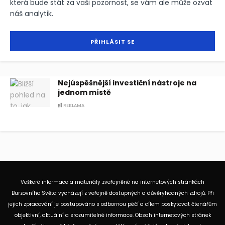
která bude stát za vaši pozornost, se vám ale může ozvat
náš analytik.
Nejúspěšnější investiční nástroje na
jednom místě
REKLAMA
Veškeré informace a materiály zveřejněné na internetových stránkách
Burzovního Světa vycházejí z veřejně dostupných a důvěryhodných zdrojů. Při
jejich zpracování je postupováno s odbornou péčí a cílem poskytovat čtenářům
objektivní, aktuální a srozumitelné informace. Obsah internetových stránek