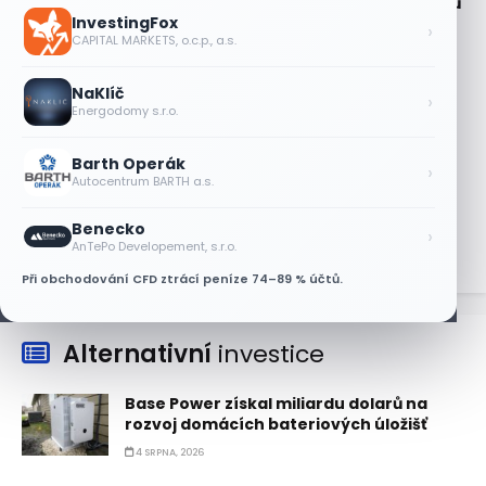
Nasdaq 100 za čtyři dny 3,5 bilionu dolarů
InvestingFox
›
6 SRPNA, 2026
CAPITAL MARKETS, o.c.p., a.s.
Micron posílil o 7,6 % a zvýšil podíl na
NaKlíč
trhu DRAM
›
Energodomy s.r.o.
5 SRPNA, 2026
Barth Operák
Akcie SK Hynix stoupají, investoři sázejí
›
Autocentrum BARTH a.s.
na plán výplaty dividend
5 SRPNA, 2026
Benecko
›
AnTePo Developement, s.r.o.
Při obchodování CFD ztrácí peníze 74–89 % účtů.
Alternativní
investice
Base Power získal miliardu dolarů na
rozvoj domácích bateriových úložišť
4 SRPNA, 2026