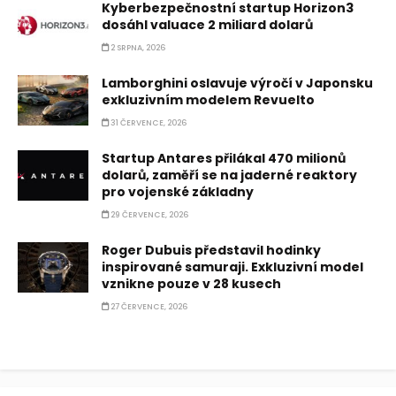
Kyberbezpečnostní startup Horizon3
dosáhl valuace 2 miliard dolarů
2 SRPNA, 2026
Lamborghini oslavuje výročí v Japonsku
exkluzivním modelem Revuelto
31 ČERVENCE, 2026
Startup Antares přilákal 470 milionů
dolarů, zaměří se na jaderné reaktory
pro vojenské základny
29 ČERVENCE, 2026
Roger Dubuis představil hodinky
inspirované samuraji. Exkluzivní model
vznikne pouze v 28 kusech
27 ČERVENCE, 2026