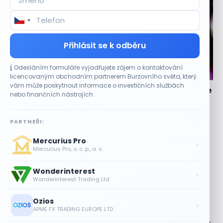
Přihlásit se k odběru
Odesláním formuláře vyjadřujete zájem o kontaktování
CO HÝBE TRHEM
licencovaným obchodním partnerem Burzovního světa, který
vám může poskytnout informace o investičních službách
Lisa Su zlehčuje Muskův závazek vůči Nvidii. Akcie
nebo finančních nástrojích.
AMD po výsledcích klesají
6 SRPNA, 2026
PARTNEŘI:
Musk vyzdvihl spolupráci s Nvidií Generální ředitelka
Mercurius Pro
společnosti Advanced Micro Devices (AMD) Lisa Suová
›
Mercurius Pro, o. c. p., a. s.
reagovala na vyjádření Elona Muska, podle...
Wonderinterest
Asijské technologie oslabily, SK Hynix se
›
Wonderinterest Trading Ltd
propadl téměř o 10 %
6 SRPNA, 2026
Ozios
›
APME FX TRADING EUROPE LTD
Technologický obrat přidal indexu