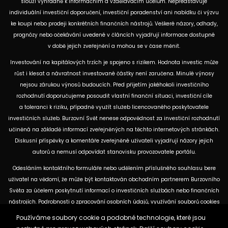
slouží výhradně k informačním a vzdělávacím účelům. Nepředstavuje
individuální investiční doporučení, investiční poradenství ani nabídku či výzvu
ke koupi nebo prodeji konkrétních finančních nástrojů. Veškeré názory, odhady,
prognózy nebo očekávání uvedené v článcích vyjadřují informace dostupné
v době jejich zveřejnění a mohou se v čase měnit.
Investování na kapitálových trzích je spojeno s rizikem. Hodnota investic může
růst i klesat a návratnost investované částky není zaručena. Minulé výnosy
nejsou zárukou výnosů budoucích. Před přijetím jakéhokoli investičního
rozhodnutí doporučujeme posoudit vlastní finanční situaci, investiční cíle
a toleranci k riziku, případně využít služeb licencovaného poskytovatele
investičních služeb. Burzovní Svět nenese odpovědnost za investiční rozhodnutí
učiněná na základě informací zveřejněných na těchto internetových stránkách.
Diskusní příspěvky a komentáře zveřejněné uživateli vyjadřují názory jejich
autorů a nemusí odpovídat stanovisku provozovatele portálu.
Odesláním kontaktního formuláře nebo udělením příslušného souhlasu bere
uživatel na vědomí, že může být kontaktován obchodním partnerem Burzovního
Světa za účelem poskytnutí informací o investičních službách nebo finančních
nástrojích. Podrobnosti o zpracování osobních údajů, využívání souborů cookies
a obchodních partnerech jsou uvedeny v příslušných dokumentech
Používáme soubory cookie a podobné technologie, které jsou
dostupných na těchto internetových stránkách. U jednotlivých článků mohou