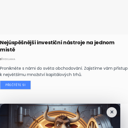
Nejúspěšnější investiční nástroje na jednom
místě
REKLAMA
Pronikněte s námi do světa obchodování. Zajistíme vám přístup
k největšímu množství kapitálových trhů.
PŘEČTĚTE SI
×
Nejčtenější
zprávy