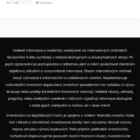
REKLAMA
Veškeré informace a materiály zveřejněné na internetových stránkách
Burzovního Světa vycházejí z veřejně dostupných a důvěryhodných zdrojů. Při
jejich zpracování je postupováno s odbornou péčí a cílem poskytovat čtenářům
objektivní, aktuální a srozumitelné informace. Obsah internetových stránek
slouží výhradně k informačním a vzdělávacím účelům. Nepředstavuje
individuální investiční doporučení, investiční poradenství ani nabídku či výzvu
ke koupi nebo prodeji konkrétních finančních nástrojů. Veškeré názory, odhady,
prognózy nebo očekávání uvedené v článcích vyjadřují informace dostupné
v době jejich zveřejnění a mohou se v čase měnit.
Investování na kapitálových trzích je spojeno s rizikem. Hodnota investic může
růst i klesat a návratnost investované částky není zaručena. Minulé výnosy
nejsou zárukou výnosů budoucích. Před přijetím jakéhokoli investičního
rozhodnutí doporučujeme posoudit vlastní finanční situaci, investiční cíle