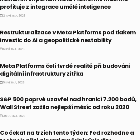
profituje z integrace umělé inteligence
21 KVĚTNA, 2026
BUSINESS
Restrukturalizace v Meta Platforms pod tlakem
investic do AI a geopolitické nestability
5 KVĚTNA, 2026
AI
Meta Platforms čelí tvrdé realitě při budování
digitální infrastruktury zítřka
5 KVĚTNA, 2026
BULLIONÁŘ RECAP
S&P 500 poprvé uzavřel nad hranicí 7.200 bodů,
Wall Street zažila nejlepší měsíc od roku 2020
30 DUBNA, 2026
FORECAST
Co čekat na trzích tento týden: Fed rozhodne a