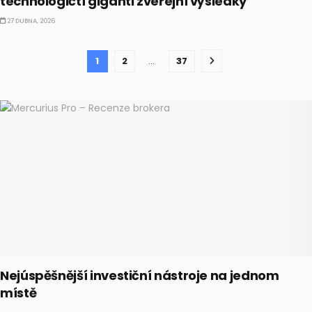
technologičtí giganti zveřejní výsledky
27 DUBNA, 2026
1
2
…
37
Nejúspěšnější investiční nástroje na jednom
místě