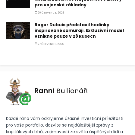
pro vojenské základny
29 ČERVENCE, 2026
Roger Dubuis představil hodinky
inspirované samuraji. Exkluzivní model
vznikne pouze v 28 kusech
27 ČERVENCE, 2026
Ranní
Bullionář!
Každé ráno vám odkryjeme úžasné investiční příležitosti
pro vaše portfolio, dozvíte se nejdůležitější zprávy z
kapitálových trhů, zajímavosti ze světa úspěšných lidí a