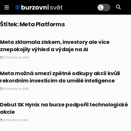
Štítek:
Meta Platforms
AI
Meta zklamala ziskem, investory ale více
znepokojily výhled a výdaje na AI
30 ČERVENCE, 2026
AI
Meta možná omezí zpětné odkupy akcií kvůli
rekordním investicím do umělé inteligence
20 ČERVENCE, 2026
BULLIONÁŘ OPEN
Debut SK Hynix na burze podpořil technologické
akcie
10 ČERVENCE, 2026
AI