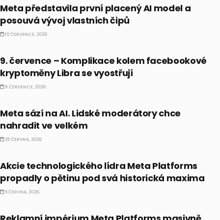
Meta představila první placený AI model a
posouvá vývoj vlastních čipů
10 ČERVENCE, 2026
BULLIONÁŘŮV ALMANACH
9. července – Komplikace kolem facebookové
kryptoměny Libra se vyostřují
9 ČERVENCE, 2026
CO HÝBE TRHEM
Meta sází na AI. Lidské moderátory chce
nahradit ve velkém
25 ČERVNA, 2026
AI
Akcie technologického lídra Meta Platforms
propadly o pětinu pod svá historická maxima
5 ČERVNA, 2026
AI
Reklamní impérium Meta Platforms masivně