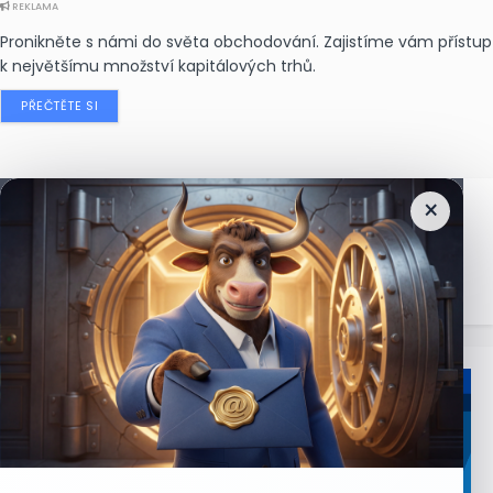
REKLAMA
Pronikněte s námi do světa obchodování. Zajistíme vám přístup
k největšímu množství kapitálových trhů.
PŘEČTĚTE SI
×
Nejčtenější
zprávy