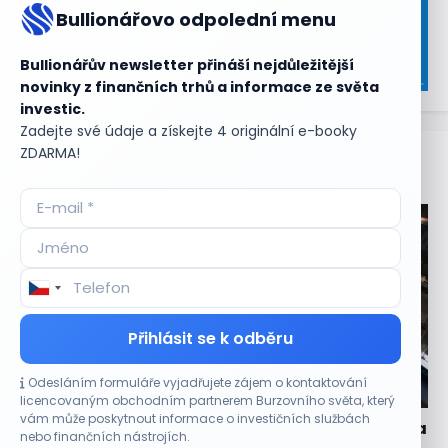
Bullionářovo odpolední menu
Bullionářův newsletter přináší nejdůležitější
novinky z finančních trhů a informace ze světa
investic.
Zadejte své údaje a získejte 4 originální e-booky
ZDARMA!
Aktuální
příležitosti
Přihlásit se k odběru
Odesláním formuláře vyjadřujete zájem o kontaktování
CO HÝBE TRHEM
licencovaným obchodním partnerem Burzovního světa, který
vám může poskytnout informace o investičních službách
Technologický obrat přidal indexu Nasdaq 100 za
nebo finančních nástrojích.