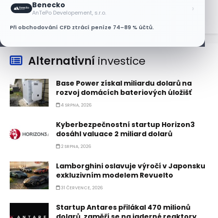
Benecko
›
AnTePo Developement, s.r.o.
Při obchodování CFD ztrácí peníze 74–89 % účtů.
Alternativní
investice
Base Power získal miliardu dolarů na
rozvoj domácích bateriových úložišť
4 SRPNA, 2026
Kyberbezpečnostní startup Horizon3
dosáhl valuace 2 miliard dolarů
2 SRPNA, 2026
Lamborghini oslavuje výročí v Japonsku
exkluzivním modelem Revuelto
31 ČERVENCE, 2026
Startup Antares přilákal 470 milionů
dolarů, zaměří se na jaderné reaktory