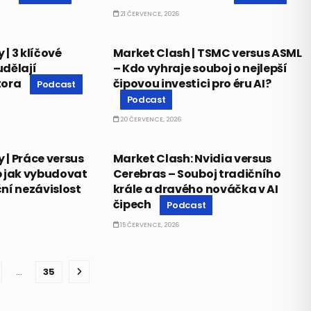
21 ČERVENCE, 2026
PODCAST
| 3 klíčové
Market Clash | TSMC versus ASML
udělají
– Kdo vyhraje souboj o nejlepší
tora
čipovou investici pro éru AI?
Podcast
Podcast
20 ČERVENCE, 2026
PODCAST
| Práce versus
Market Clash: Nvidia versus
b jak vybudovat
Cerebras – Souboj tradičního
ní nezávislost
krále a dravého nováčka v AI
čipech
Podcast
15 ČERVENCE, 2026
…
35