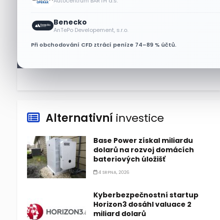
Autocentrum BARTH a.s.
6 SRPNA, 2026
Benecko
Micron posílil o 7,6 % a zvýšil
AnTePo Developement, s.r.o.
podíl na trhu DRAM
Při obchodování CFD ztrácí peníze 74–89 % účtů.
5 SRPNA, 2026
Alternativní
investice
Base Power získal miliardu
dolarů na rozvoj domácích
bateriových úložišť
4 SRPNA, 2026
Kyberbezpečnostní startup
Horizon3 dosáhl valuace 2
miliard dolarů