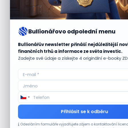
Bullionářovo odpolední menu
Bullionářův newsletter přináší nejdůležitější nov
Aktuální
příležitosti
finančních trhů a informace ze světa investic.
Zadejte své údaje a získejte 4 originální e-booky Z
CO HÝBE TRHEM
Přihlásit se k odběru
Plány Starlinku srazily akcie T-Mobile, AT&T
Odesláním formuláře vyjadřujete zájem o kontaktování lic