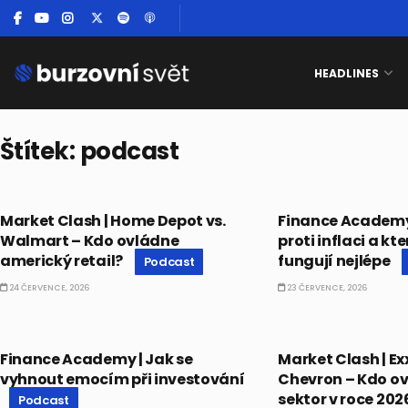
HEADLINES
Štítek:
podcast
PODCAST
PODCAST
Market Clash | Home Depot vs.
Finance Academy |
Walmart – Kdo ovládne
proti inflaci a kt
americký retail?
fungují nejlépe
Podcast
24 ČERVENCE, 2026
23 ČERVENCE, 2026
PODCAST
PODCAST
Finance Academy | Jak se
Market Clash | E
vyhnout emocím při investování
Chevron – Kdo o
sektor v roce 20
Podcast