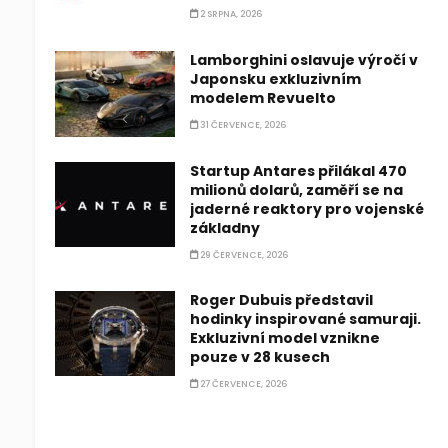
2 SRPNA, 2026
Lamborghini oslavuje výročí v
Japonsku exkluzivním
modelem Revuelto
31 ČERVENCE, 2026
Startup Antares přilákal 470
milionů dolarů, zaměří se na
jaderné reaktory pro vojenské
základny
29 ČERVENCE, 2026
Roger Dubuis představil
hodinky inspirované samuraji.
Exkluzivní model vznikne
pouze v 28 kusech
27 ČERVENCE, 2026