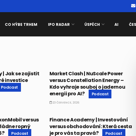
CO HÝBE TRHEM
IPO RADAR
ÚSPĚCH
AI
ČE
PODCAST
 Jak se zajistit
Market Clash | NuScale Power
eré investice
versus Constellation Energy –
Kdo vyhraje souboj o jadernou
Podcast
energii pro AI?
Podcast
23 ČERVENCE, 2026
PODCAST
xxonMobil versus
Finance Academy | Investování
vládne ropný
versus obchodování: Která cesta
26?
je pro vás ta pravá?
Podcast
Podcast