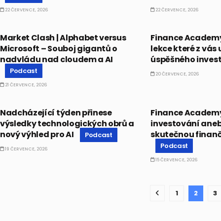
22 ČERVENCE, 2026
22 ČERVENCE, 2026
PODCAST
PODCAST
Market Clash | Alphabet versus
Finance Academy 
Microsoft – Souboj gigantů o
lekce které z vás 
nadvládu nad cloudem a AI
úspěšného inves
Podcast
20 ČERVENCE, 2026
21 ČERVENCE, 2026
PODCAST
PODCAST
Nadcházející týden přinese
Finance Academy 
výsledky technologických obrů a
investování ane
nový výhled pro AI
skutečnou finanč
Podcast
Podcast
19 ČERVENCE, 2026
15 ČERVENCE, 2026
1
2
3