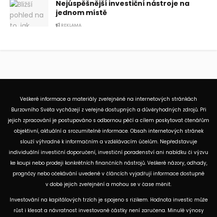
Nejúspěšnější investiční nástroje na
jednom místě
REKLAMA
Veškeré informace a materiály zveřejněné na internetových stránkách
Burzovního Světa vycházejí z veřejně dostupných a důvěryhodných zdrojů. Při
jejich zpracování je postupováno s odbornou péčí a cílem poskytovat čtenářům
objektivní, aktuální a srozumitelné informace. Obsah internetových stránek
slouží výhradně k informačním a vzdělávacím účelům. Nepředstavuje
individuální investiční doporučení, investiční poradenství ani nabídku či výzvu
ke koupi nebo prodeji konkrétních finančních nástrojů. Veškeré názory, odhady,
prognózy nebo očekávání uvedené v článcích vyjadřují informace dostupné
v době jejich zveřejnění a mohou se v čase měnit.
Investování na kapitálových trzích je spojeno s rizikem. Hodnota investic může
růst i klesat a návratnost investované částky není zaručena. Minulé výnosy