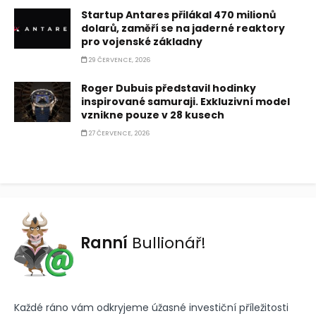
Startup Antares přilákal 470 milionů
dolarů, zaměří se na jaderné reaktory
pro vojenské základny
29 ČERVENCE, 2026
Roger Dubuis představil hodinky
inspirované samuraji. Exkluzivní model
vznikne pouze v 28 kusech
27 ČERVENCE, 2026
Ranní
Bullionář!
Každé ráno vám odkryjeme úžasné investiční příležitosti