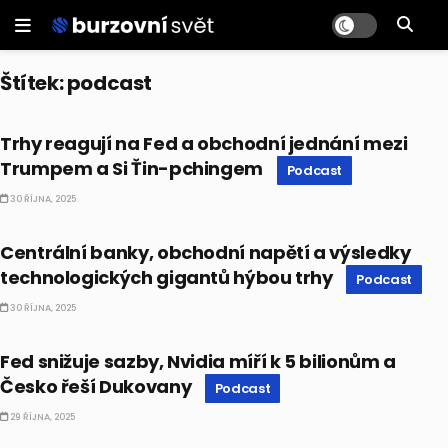
Štítek:
podcast
PODCAST
Trhy reagují na Fed a obchodní jednání mezi
Trumpem a Si Ťin-pchingem
Podcast
30 ŘÍJNA, 2025
PODCAST
Centrální banky, obchodní napětí a výsledky
technologických gigantů hýbou trhy
Podcast
30 ŘÍJNA, 2025
PODCAST
Fed snižuje sazby, Nvidia míří k 5 bilionům a
Česko řeší Dukovany
Podcast
29 ŘÍJNA, 2025
PODCAST