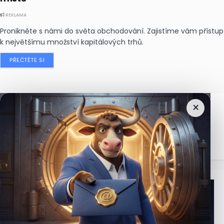
REKLAMA
Pronikněte s námi do světa obchodování. Zajistíme vám přístup
k největšímu množství kapitálových trhů.
PŘEČTĚTE SI
×
Nejčtenější
zprávy