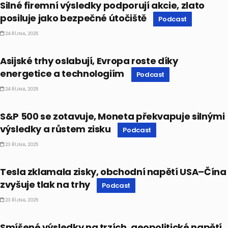
Silné firemní výsledky podporují akcie, zlato
posiluje jako bezpečné útočiště
Podcast
24 ŘÍJNA, 2025
PODCAST
Asijské trhy oslabují, Evropa roste díky
energetice a technologiím
Podcast
24 ŘÍJNA, 2025
PODCAST
S&P 500 se zotavuje, Moneta překvapuje silnými
výsledky a růstem zisku
Podcast
23 ŘÍJNA, 2025
PODCAST
Tesla zklamala zisky, obchodní napětí USA–Čína
zvyšuje tlak na trhy
Podcast
23 ŘÍJNA, 2025
PODCAST
Smíšené výsledky na trzích, geopolitické napětí