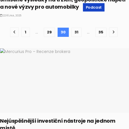
a nové výzvy pro automobilky
Podcast
22 ŘÍJNA, 2025
1
…
29
30
31
…
35
Nejúspěšnější investiční nástroje na jednom
místě