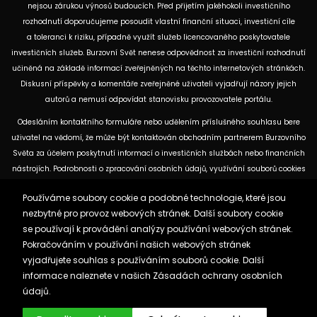
nejsou zárukou výnosů budoucích. Před přijetím jakéhokoli investičního
rozhodnutí doporučujeme posoudit vlastní finanční situaci, investiční cíle
a toleranci k riziku, případně využít služeb licencovaného poskytovatele
investičních služeb. Burzovní Svět nenese odpovědnost za investiční rozhodnutí
učiněná na základě informací zveřejněných na těchto internetových stránkách.
Diskusní příspěvky a komentáře zveřejněné uživateli vyjadřují názory jejich
autorů a nemusí odpovídat stanovisku provozovatele portálu.
Odesláním kontaktního formuláře nebo udělením příslušného souhlasu bere
uživatel na vědomí, že může být kontaktován obchodním partnerem Burzovního
Světa za účelem poskytnutí informací o investičních službách nebo finančních
nástrojích. Podrobnosti o zpracování osobních údajů, využívání souborů cookies
a obchodních partnerech jsou uvedeny v příslušných dokumentech
Používáme soubory cookie a podobné technologie, které jsou
dostupných na těchto internetových stránkách. U jednotlivých článků mohou
nezbytné pro provoz webových stránek. Další soubory cookie
být uvedeny informace o použitých zdrojích, datu původní analýzy nebo datu,
se používají k provádění analýzy používání webových stránek.
ke kterému se vztahují uvedené tržní údaje.
Pokračováním v používání našich webových stránek
vyjadřujete souhlas s používáním souborů cookie. Další
Zásady ochrany osobních údajů a cookies
informace naleznete v našich
Zásadách ochrany osobních
Reklama
Kontakt
údajů.
Burzovnisvet.cz © 2026