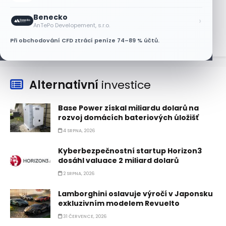
růstem
Benecko
›
7 SRPNA, 2026
AnTePo Developement, s.r.o.
Při obchodování CFD ztrácí peníze 74–89 % účtů.
Alternativní
investice
Base Power získal miliardu dolarů na
rozvoj domácích bateriových úložišť
4 SRPNA, 2026
Kyberbezpečnostní startup Horizon3
dosáhl valuace 2 miliard dolarů
2 SRPNA, 2026
Lamborghini oslavuje výročí v Japonsku
exkluzivním modelem Revuelto
31 ČERVENCE, 2026