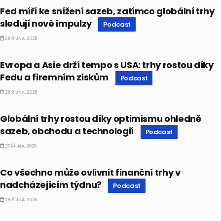
Fed míří ke snížení sazeb, zatímco globální trhy
sledují nové impulzy
Podcast
28 ŘÍJNA, 2025
PODCAST
Evropa a Asie drží tempo s USA: trhy rostou díky
Fedu a firemním ziskům
Podcast
28 ŘÍJNA, 2025
PODCAST
Globální trhy rostou díky optimismu ohledně
sazeb, obchodu a technologií
Podcast
27 ŘÍJNA, 2025
PODCAST
Co všechno může ovlivnit finanční trhy v
nadcházejícím týdnu?
Podcast
26 ŘÍJNA, 2025
PODCAST