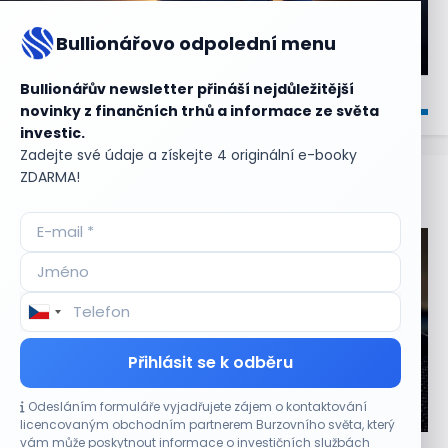
Bullionářovo odpolední menu
Bullionářův newsletter přináší nejdůležitější
novinky z finančních trhů a informace ze světa
investic.
Zadejte své údaje a získejte 4 originální e-booky
ZDARMA!
Aktuální
příležitosti
Přihlásit se k odběru
Odesláním formuláře vyjadřujete zájem o kontaktování
CO HÝBE TRHEM
licencovaným obchodním partnerem Burzovního světa, který
vám může poskytnout informace o investičních službách