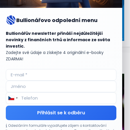
Bullionářovo odpolední menu
Bullionářův newsletter přináší nejdůležitější
novinky z finančních trhů a informace ze světa
investic.
Zadejte své údaje a získejte 4 originální e-booky
ZDARMA!
Aktuální
příležitosti
Přihlásit se k odběru
Odesláním formuláře vyjadřujete zájem o kontaktování
CO HÝBE TRHEM