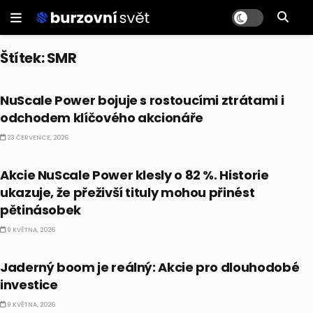
Štítek:
SMR
AKCIE
NuScale Power bojuje s rostoucími ztrátami i
odchodem klíčového akcionáře
23 ČERVENCE, 2026
PRÁVĚ TEĎ
Akcie NuScale Power klesly o 82 %. Historie
ukazuje, že přeživší tituly mohou přinést
pětinásobek
9 KVĚTNA, 2026
PRÁVĚ TEĎ
Jaderný boom je reálný: Akcie pro dlouhodobé
investice
9 KVĚTNA, 2026