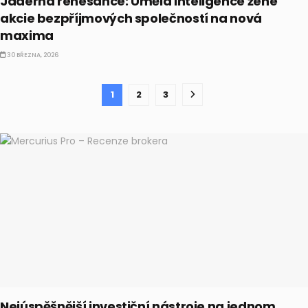
Jaderná renesance: Umělá inteligence žene
akcie bezpříjmových společností na nová
maxima
30 BŘEZNA, 2026
1
2
3
Nejúspěšnější investiční nástroje na jednom