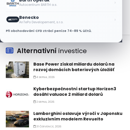
Barth Operák
Akcie SK Hynix stoupají, investoři sázejí
›
Autocentrum BARTH a.s.
na plán výplaty dividend
5 SRPNA, 2026
Benecko
›
AnTePo Developement, s.r.o.
Při obchodování CFD ztrácí peníze 74–89 % účtů.
Alternativní
investice
Base Power získal miliardu dolarů na
rozvoj domácích bateriových úložišť
4 SRPNA, 2026
Kyberbezpečnostní startup Horizon3
dosáhl valuace 2 miliard dolarů
2 SRPNA, 2026
Lamborghini oslavuje výročí v Japonsku
exkluzivním modelem Revuelto
31 ČERVENCE, 2026