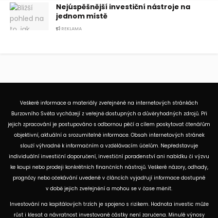
Nejúspěšnější investiční nástroje na
jednom místě
REKLAMA
Veškeré informace a materiály zveřejněné na internetových stránkách
Burzovního Světa vycházejí z veřejně dostupných a důvěryhodných zdrojů. Při
jejich zpracování je postupováno s odbornou péčí a cílem poskytovat čtenářům
objektivní, aktuální a srozumitelné informace. Obsah internetových stránek
slouží výhradně k informačním a vzdělávacím účelům. Nepředstavuje
individuální investiční doporučení, investiční poradenství ani nabídku či výzvu
ke koupi nebo prodeji konkrétních finančních nástrojů. Veškeré názory, odhady,
prognózy nebo očekávání uvedené v článcích vyjadřují informace dostupné
v době jejich zveřejnění a mohou se v čase měnit.
Investování na kapitálových trzích je spojeno s rizikem. Hodnota investic může
růst i klesat a návratnost investované částky není zaručena. Minulé výnosy