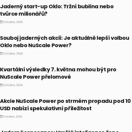
Jaderný start-up Oklo: Tržní bublina nebo
tvůrce milionářů?
12 DUBNA, 2026
PRÁVĚ TEĎ
Souboj jaderných akcií: Je aktuálně lepší volbou
Oklo nebo NuScale Power?
12 DUBNA, 2026
PRÁVĚ TEĎ
Kvartální výsledky 7. května mohou být pro
NuScale Power přelomové
12 DUBNA, 2026
PRÁVĚ TEĎ
Akcie NuScale Power po strmém propadu pod 10
USD nabízí spekulativní příležitost
9 DUBNA, 2026
PRÁVĚ TEĎ