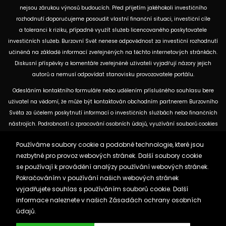
nejsou zárukou výnosů budoucích. Před přijetím jakéhokoli investičního
rozhodnutí doporučujeme posoudit vlastní finanční situaci, investiční cíle
a toleranci k riziku, případně využít služeb licencovaného poskytovatele
investičních služeb. Burzovní Svět nenese odpovědnost za investiční rozhodnutí
učiněná na základě informací zveřejněných na těchto internetových stránkách.
Diskusní příspěvky a komentáře zveřejněné uživateli vyjadřují názory jejich
autorů a nemusí odpovídat stanovisku provozovatele portálu.
Odesláním kontaktního formuláře nebo udělením příslušného souhlasu bere
uživatel na vědomí, že může být kontaktován obchodním partnerem Burzovního
Světa za účelem poskytnutí informací o investičních službách nebo finančních
nástrojích. Podrobnosti o zpracování osobních údajů, využívání souborů cookies
a obchodních partnerech jsou uvedeny v příslušných dokumentech
Používáme soubory cookie a podobné technologie, které jsou
dostupných na těchto internetových stránkách. U jednotlivých článků mohou
nezbytné pro provoz webových stránek. Další soubory cookie
být uvedeny informace o použitých zdrojích, datu původní analýzy nebo datu,
se používají k provádění analýzy používání webových stránek.
ke kterému se vztahují uvedené tržní údaje.
Pokračováním v používání našich webových stránek
vyjadřujete souhlas s používáním souborů cookie. Další
Zásady ochrany osobních údajů a cookies
informace naleznete v našich
Zásadách ochrany osobních
Reklama
Kontakt
údajů.
Burzovnisvet.cz © 2026