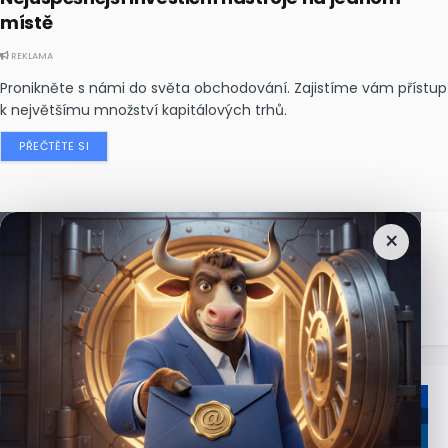
místě
REKLAMA
Pronikněte s námi do světa obchodování. Zajistíme vám přístup
k největšímu množství kapitálových trhů.
PŘEČTĚTE SI
×
Nejčtenější
zprávy