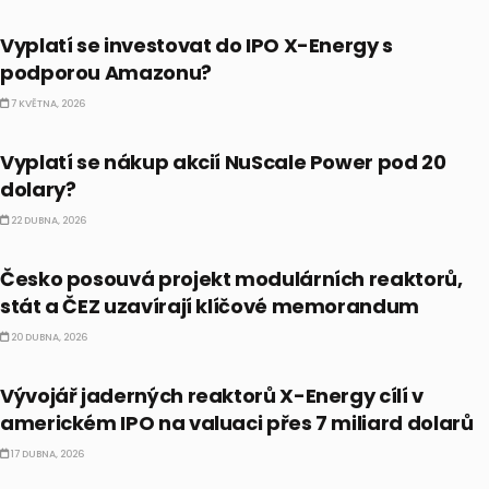
PRÁVĚ TEĎ
Vyplatí se investovat do IPO X-Energy s
podporou Amazonu?
7 KVĚTNA, 2026
PRÁVĚ TEĎ
Vyplatí se nákup akcií NuScale Power pod 20
dolary?
22 DUBNA, 2026
ČESKO
Česko posouvá projekt modulárních reaktorů,
stát a ČEZ uzavírají klíčové memorandum
20 DUBNA, 2026
IPO
Vývojář jaderných reaktorů X-Energy cílí v
americkém IPO na valuaci přes 7 miliard dolarů
17 DUBNA, 2026
PRÁVĚ TEĎ