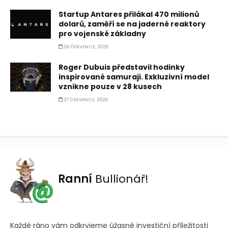
Startup Antares přilákal 470 milionů
dolarů, zaměří se na jaderné reaktory
pro vojenské základny
29 ČERVENCE, 2026
Roger Dubuis představil hodinky
inspirované samuraji. Exkluzivní model
vznikne pouze v 28 kusech
27 ČERVENCE, 2026
Ranní
Bullionář!
Každé ráno vám odkryjeme úžasné investiční příležitosti