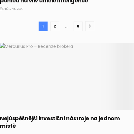
pohled na vliv umělé inteligence
7 BŘEZNA, 2026
1
2
…
8
Nejúspěšnější investiční nástroje na jednom
místě