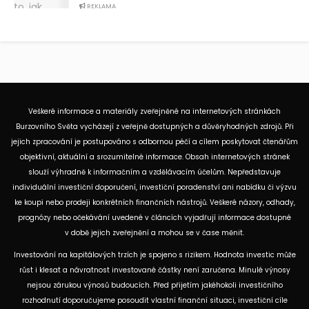
REKLAMA
Veškeré informace a materiály zveřejněné na internetových stránkách
Burzovního Světa vycházejí z veřejně dostupných a důvěryhodných zdrojů. Při
jejich zpracování je postupováno s odbornou péčí a cílem poskytovat čtenářům
objektivní, aktuální a srozumitelné informace. Obsah internetových stránek
slouží výhradně k informačním a vzdělávacím účelům. Nepředstavuje
individuální investiční doporučení, investiční poradenství ani nabídku či výzvu
ke koupi nebo prodeji konkrétních finančních nástrojů. Veškeré názory, odhady,
prognózy nebo očekávání uvedené v článcích vyjadřují informace dostupné
v době jejich zveřejnění a mohou se v čase měnit.
Investování na kapitálových trzích je spojeno s rizikem. Hodnota investic může
růst i klesat a návratnost investované částky není zaručena. Minulé výnosy
nejsou zárukou výnosů budoucích. Před přijetím jakéhokoli investičního
rozhodnutí doporučujeme posoudit vlastní finanční situaci, investiční cíle