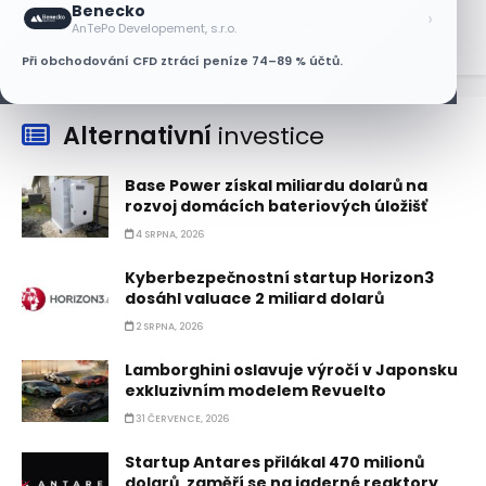
Benecko
›
AnTePo Developement, s.r.o.
Při obchodování CFD ztrácí peníze 74–89 % účtů.
Alternativní
investice
Base Power získal miliardu dolarů na
rozvoj domácích bateriových úložišť
4 SRPNA, 2026
Kyberbezpečnostní startup Horizon3
dosáhl valuace 2 miliard dolarů
2 SRPNA, 2026
Lamborghini oslavuje výročí v Japonsku
exkluzivním modelem Revuelto
31 ČERVENCE, 2026
Startup Antares přilákal 470 milionů
dolarů, zaměří se na jaderné reaktory