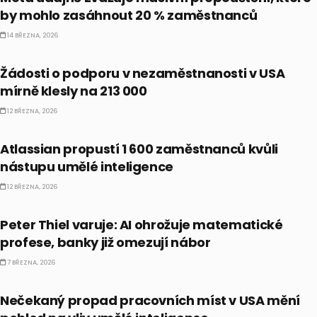
by mohlo zasáhnout 20 % zaměstnanců
14 BŘEZNA, 2026
PRÁVĚ TEĎ
Žádosti o podporu v nezaměstnanosti v USA
mírně klesly na 213 000
12 BŘEZNA, 2026
PRÁVĚ TEĎ
Atlassian propustí 1 600 zaměstnanců kvůli
nástupu umělé inteligence
12 BŘEZNA, 2026
PRÁVĚ TEĎ
Peter Thiel varuje: AI ohrožuje matematické
profese, banky již omezují nábor
7 BŘEZNA, 2026
PRÁVĚ TEĎ
Nečekaný propad pracovních míst v USA mění