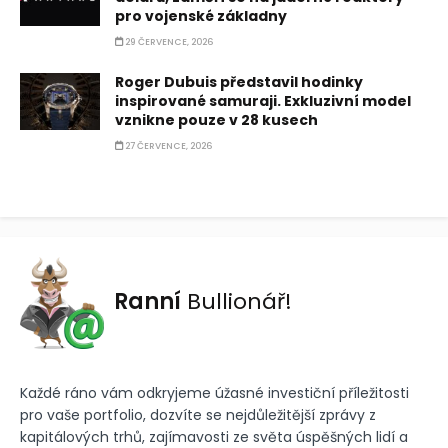
pro vojenské základny
29 ČERVENCE, 2026
Roger Dubuis představil hodinky
inspirované samuraji. Exkluzivní model
vznikne pouze v 28 kusech
27 ČERVENCE, 2026
Ranní
Bullionář!
Každé ráno vám odkryjeme úžasné investiční příležitosti
pro vaše portfolio, dozvíte se nejdůležitější zprávy z
kapitálových trhů, zajímavosti ze světa úspěšných lidí a