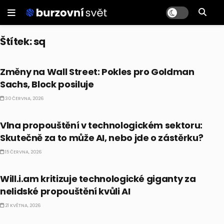
Štítek:
sq
PRÁVĚ TEĎ
Změny na Wall Street: Pokles pro Goldman
Sachs, Block posiluje
30 ČERVNA, 2026
PRÁVĚ TEĎ
Vlna propouštění v technologickém sektoru:
Skutečně za to může AI, nebo jde o zástěrku?
15 ČERVNA, 2026
PRÁVĚ TEĎ
Will.i.am kritizuje technologické giganty za
nelidské propouštění kvůli AI
21 KVĚTNA, 2026
PRÁVĚ TEĎ