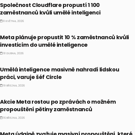
Společnost Cloudflare propustí 1 100
zaměstnanců kvůli umělé inteligenci
8 KVĚTNA, 2026
PRÁVĚ TEĎ
Meta plánuje propustit 10 % zaměstnanců kvůli
investicím do umělé inteligence
18 DUBNA, 2026
PRÁVĚ TEĎ
Umělá inteligence masivně nahradí lidskou
práci, varuje šéf Circle
19 BŘEZNA, 2026
PRÁVĚ TEĎ
Akcie Meta rostou po zprávách o možném
propouštění pětiny zaměstnanců
16 BŘEZNA, 2026
PRÁVĚ TEĎ
Meta údajně zvažuje masivní propouštění, které