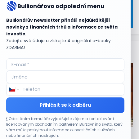
Bullionářovo odpolední menu
Bullionářův newsletter přináší nejdůležitější
novinky z finančních trhů a informace ze světa
investic.
Zadejte své údaje a získejte 4 originální e-booky
ZDARMA!
Aktuální
příležitosti
Přihlásit se k odběru
Odesláním formuláře vyjadřujete zájem o kontaktování
CO HÝBE TRHEM
licencovaným obchodním partnerem Burzovního světa, který
vám může poskytnout informace o investičních službách
Tesla míří na obrovský trh samořiditelných aut.
nebo finančních nástrojích.