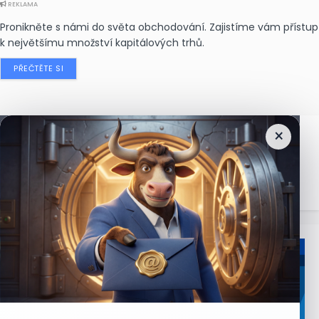
REKLAMA
Pronikněte s námi do světa obchodování. Zajistíme vám přístup
k největšímu množství kapitálových trhů.
PŘEČTĚTE SI
×
Nejčtenější
zprávy