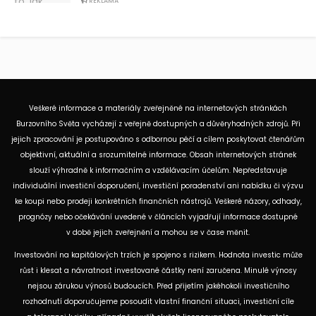
REKLAMA
Veškeré informace a materiály zveřejněné na internetových stránkách
Burzovního Světa vycházejí z veřejně dostupných a důvěryhodných zdrojů. Při
jejich zpracování je postupováno s odbornou péčí a cílem poskytovat čtenářům
objektivní, aktuální a srozumitelné informace. Obsah internetových stránek
slouží výhradně k informačním a vzdělávacím účelům. Nepředstavuje
individuální investiční doporučení, investiční poradenství ani nabídku či výzvu
ke koupi nebo prodeji konkrétních finančních nástrojů. Veškeré názory, odhady,
prognózy nebo očekávání uvedené v článcích vyjadřují informace dostupné
v době jejich zveřejnění a mohou se v čase měnit.
Investování na kapitálových trzích je spojeno s rizikem. Hodnota investic může
růst i klesat a návratnost investované částky není zaručena. Minulé výnosy
nejsou zárukou výnosů budoucích. Před přijetím jakéhokoli investičního
rozhodnutí doporučujeme posoudit vlastní finanční situaci, investiční cíle