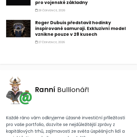
pro vojenské základny
29 ČERVENCE, 2026
Roger Dubuis představil hodinky
inspirované samuraji. Exkluzivní model
vznikne pouze v 28 kusech
27 ČERVENCE, 2026
Ranní
Bullionář!
Každé ráno vám odkryjeme úžasné investiční příležitosti
pro vaše portfolio, dozvíte se nejdůležitější zprávy z
kapitálových trhů, zajímavosti ze světa úspěšných lidí a