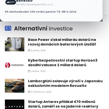
Benecko
›
AnTePo Developement, s.r.o.
Při obchodování CFD ztrácí peníze 74–89 % účtů.
Alternativní
investice
Base Power získal miliardu dolarů na
rozvoj domácích bateriových úložišť
4 SRPNA, 2026
Kyberbezpečnostní startup Horizon3
dosáhl valuace 2 miliard dolarů
2 SRPNA, 2026
Lamborghini oslavuje výročí v Japonsku
exkluzivním modelem Revuelto
31 ČERVENCE, 2026
Startup Antares přilákal 470 milionů
dolarů, zaměří se na jaderné reaktory