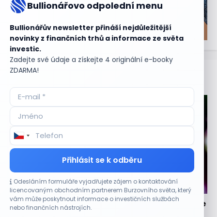
Bullionářovo odpolední menu
Bullionářův newsletter přináší nejdůležitější
novinky z finančních trhů a informace ze světa
investic.
Zadejte své údaje a získejte 4 originální e-booky
ZDARMA!
Aktuální
příležitosti
Přihlásit se k odběru
Odesláním formuláře vyjadřujete zájem o kontaktování
CO HÝBE TRHEM
licencovaným obchodním partnerem Burzovního světa, který
vám může poskytnout informace o investičních službách
Lisa Su zlehčuje Muskův závazek vůči Nvidii. Akcie
nebo finančních nástrojích.
AMD po výsledcích klesají