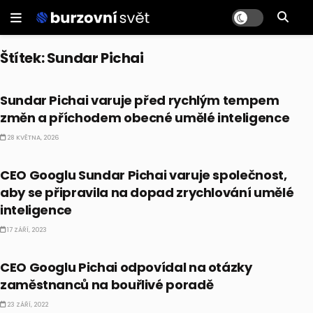
Štítek:
Sundar Pichai
BUSINESS
Sundar Pichai varuje před rychlým tempem
změn a příchodem obecné umělé inteligence
28 KVĚTNA, 2026
AI
CEO Googlu Sundar Pichai varuje společnost,
aby se připravila na dopad zrychlování umělé
inteligence
17 ZÁŘÍ, 2023
EKONOMIKA
CEO Googlu Pichai odpovídal na otázky
zaměstnanců na bouřlivé poradě
23 ZÁŘÍ, 2022