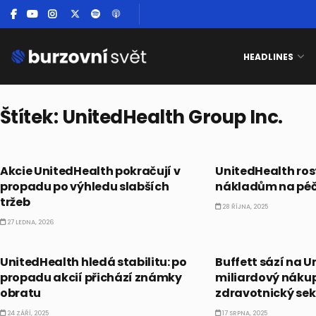
HEADLINES
Štítek:
UnitedHealth Group Inc.
AKCIE
AKCIE
Akcie UnitedHealth pokračují v
UnitedHealth ros
propadu po výhledu slabších
nákladům na péči
tržeb
28 ŘÍJNA, 2025
27 LEDNA, 2026
AKCIE
AKCIE
UnitedHealth hledá stabilitu: po
Buffett sází na U
propadu akcií přichází známky
miliardový nákup
obratu
zdravotnický sek
24 ZÁŘÍ, 2025
17 SRPNA, 2025