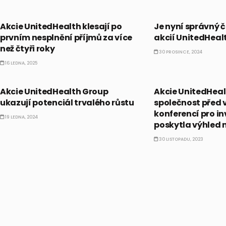
AKCIE
PRÁVĚ TEĎ
Akcie UnitedHealth klesají po
Je nyní správný 
prvním nesplnění příjmů za více
akcií UnitedHeal
než čtyři roky
30 PROSINCE, 2024
16 LEDNA, 2025
AKCIE
AKCIE
Akcie UnitedHealth Group
Akcie UnitedHealt
ukazují potenciál trvalého růstu
společnost před 
konferencí pro in
19 LEDNA, 2024
poskytla výhled 
30 LISTOPADU, 2023