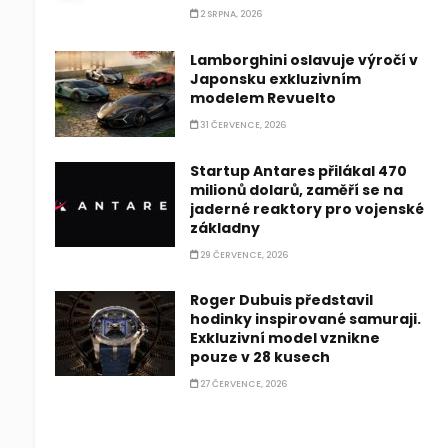
2 SRPNA, 2026
Lamborghini oslavuje výročí v
Japonsku exkluzivním
modelem Revuelto
31 ČERVENCE, 2026
Startup Antares přilákal 470
milionů dolarů, zaměří se na
jaderné reaktory pro vojenské
základny
29 ČERVENCE, 2026
Roger Dubuis představil
hodinky inspirované samuraji.
Exkluzivní model vznikne
pouze v 28 kusech
27 ČERVENCE, 2026