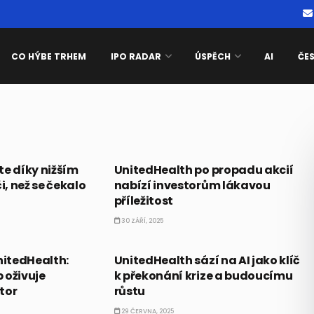
CO HÝBE TRHEM
IPO RADAR
ÚSPĚCH
AI
ČE
AKCIE
te díky nižším
UnitedHealth po propadu akcií
, než se čekalo
nabízí investorům lákavou
příležitost
30 ZÁŘÍ, 2025
AI
nitedHealth:
UnitedHealth sází na AI jako klíč
 oživuje
k překonání krize a budoucímu
tor
růstu
29 ČERVNA, 2025