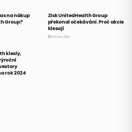
AKCIE
čas na nákup
Zisk UnitedHealth Group
th Group?
překonal očekávání. Proč akcie
klesají
15 ŘÍJNA, 2024
h klesly,
výroční
vestory
na rok 2024