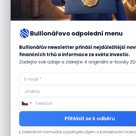
Bullionářovo odpolední menu
Bullionářův newsletter přináší nejdůležitější nov
Aktuální
příležitosti
finančních trhů a informace ze světa investic.
Zadejte své údaje a získejte 4 originální e-booky Z
CO HÝBE TRHEM
Přihlásit se k odběru
Plány Starlinku srazily akcie T-Mobile, AT&T
Odesláním formuláře vyjadřujete zájem o kontaktování lic