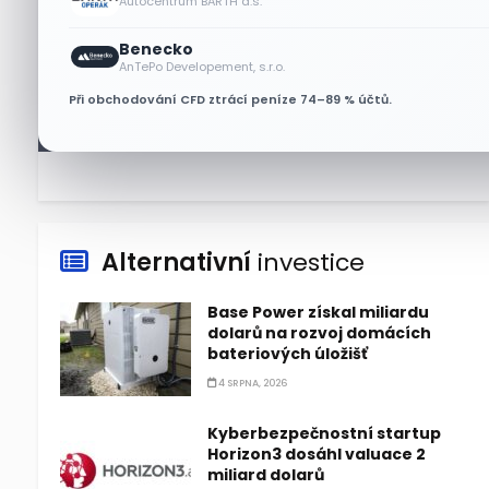
Autocentrum BARTH a.s.
6 SRPNA, 2026
Benecko
Micron posílil o 7,6 % a zvýšil
AnTePo Developement, s.r.o.
podíl na trhu DRAM
Při obchodování CFD ztrácí peníze 74–89 % účtů.
5 SRPNA, 2026
Alternativní
investice
Base Power získal miliardu
dolarů na rozvoj domácích
bateriových úložišť
4 SRPNA, 2026
Kyberbezpečnostní startup
Horizon3 dosáhl valuace 2
miliard dolarů