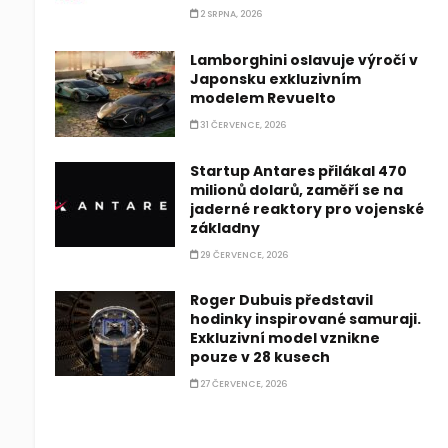
2 SRPNA, 2026
Lamborghini oslavuje výročí v
Japonsku exkluzivním
modelem Revuelto
31 ČERVENCE, 2026
Startup Antares přilákal 470
milionů dolarů, zaměří se na
jaderné reaktory pro vojenské
základny
29 ČERVENCE, 2026
Roger Dubuis představil
hodinky inspirované samuraji.
Exkluzivní model vznikne
pouze v 28 kusech
27 ČERVENCE, 2026