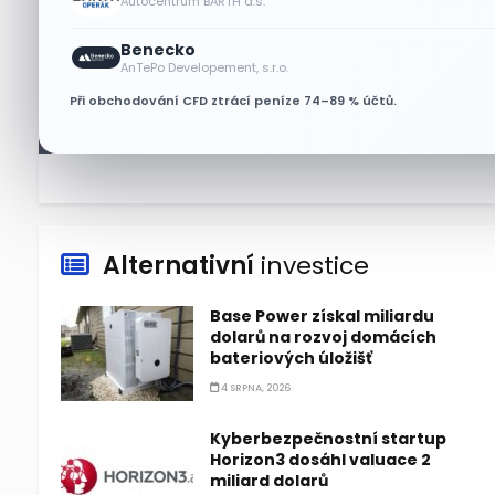
Autocentrum BARTH a.s.
5 SRPNA, 2026
Benecko
Jeff Bezos plánuje prodat
AnTePo Developement, s.r.o.
akcie Amazonu za 4,1 miliardy
Při obchodování CFD ztrácí peníze 74–89 % účtů.
dolarů
5 SRPNA, 2026
Alternativní
investice
Base Power získal miliardu
dolarů na rozvoj domácích
bateriových úložišť
4 SRPNA, 2026
Kyberbezpečnostní startup
Horizon3 dosáhl valuace 2
miliard dolarů