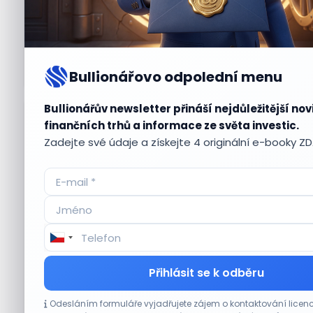
Bullionářovo odpolední menu
Bullionářův newsletter přináší nejdůležitější nov
Aktuální
příležitosti
finančních trhů a informace ze světa investic.
Zadejte své údaje a získejte 4 originální e-booky Z
CO HÝBE TRHEM
Přihlásit se k odběru
Technologický obrat přidal indexu Nasdaq
Odesláním formuláře vyjadřujete zájem o kontaktování lic