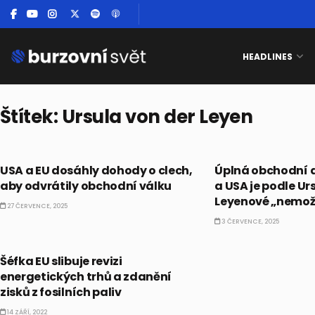
HEADLINES
Štítek:
Ursula von der Leyen
EKONOMIKA
TRENDY
USA a EU dosáhly dohody o clech,
Úplná obchodní 
aby odvrátily obchodní válku
a USA je podle Ur
Leyenové „nemo
27 ČERVENCE, 2025
3 ČERVENCE, 2025
EKONOMIKA
Šéfka EU slibuje revizi
energetických trhů a zdanění
zisků z fosilních paliv
14 ZÁŘÍ, 2022