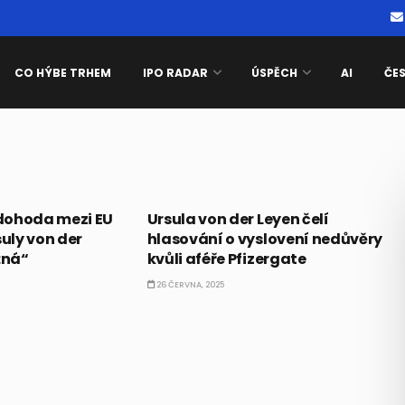
CO HÝBE TRHEM
IPO RADAR
ÚSPĚCH
AI
ČE
TRENDY
dohoda mezi EU
Ursula von der Leyen čelí
suly von der
hlasování o vyslovení nedůvěry
žná“
kvůli aféře Pfizergate
26 ČERVNA, 2025