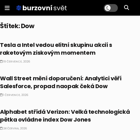
Štítek:
Dow
CO HÝBE TRHEM
Tesla a Intel vedou elitní skupinu akcií s
raketovým ziskovým momentem
19 ČERVENCE, 2026
PRÁVĚ TEĎ
Wall Street mění doporučení: Analytici věří
Salesforce, propad naopak čeká Dow
1 ČERVENCE, 2026
PRÁVĚ TEĎ
Alphabet střídá Verizon: Velká technologická
pětka ovládne index Dow Jones
24 ČERVNA, 2026
BULLIONÁŘŮV ALMANACH