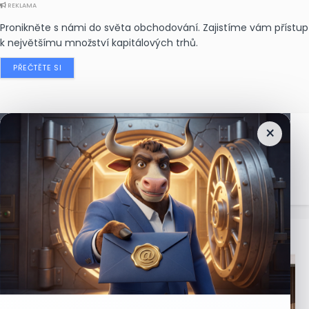
REKLAMA
Pronikněte s námi do světa obchodování. Zajistíme vám přístup
k největšímu množství kapitálových trhů.
PŘEČTĚTE SI
×
Nejčtenější
zprávy