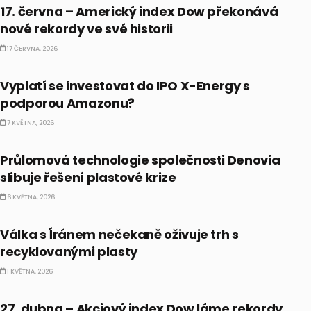
17. června – Americký index Dow překonává
nové rekordy ve své historii
17 ČERVNA, 2026
PRÁVĚ TEĎ
Vyplatí se investovat do IPO X-Energy s
podporou Amazonu?
7 KVĚTNA, 2026
PRÁVĚ TEĎ
Průlomová technologie společnosti Denovia
slibuje řešení plastové krize
6 KVĚTNA, 2026
PRÁVĚ TEĎ
Válka s Íránem nečekaně oživuje trh s
recyklovanými plasty
1 KVĚTNA, 2026
BULLIONÁŘŮV ALMANACH
27. dubna – Akciový index Dow láme rekordy,