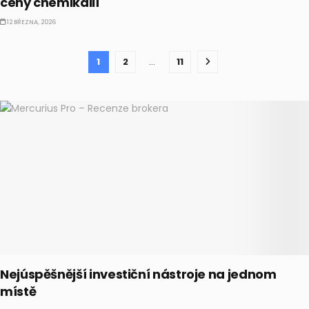
ceny chemikálií
12 BŘEZNA, 2026
1
2
…
11
Nejúspěšnější investiční nástroje na jednom
místě