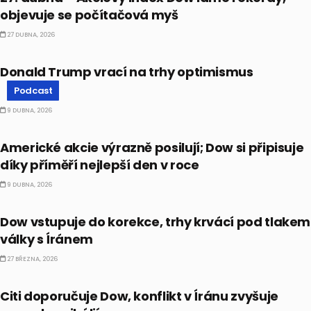
objevuje se počítačová myš
27 DUBNA, 2026
PODCAST
Donald Trump vrací na trhy optimismus
Podcast
9 DUBNA, 2026
BULLIONÁŘ RECAP
Americké akcie výrazně posilují; Dow si připisuje
díky příměří nejlepší den v roce
9 DUBNA, 2026
BULLIONÁŘ RECAP
Dow vstupuje do korekce, trhy krvácí pod tlakem
války s Íránem
27 BŘEZNA, 2026
AKCIE
Citi doporučuje Dow, konflikt v Íránu zvyšuje