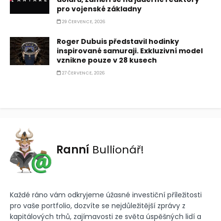
pro vojenské základny
29 ČERVENCE, 2026
Roger Dubuis představil hodinky
inspirované samuraji. Exkluzivní model
vznikne pouze v 28 kusech
27 ČERVENCE, 2026
Ranní
Bullionář!
Každé ráno vám odkryjeme úžasné investiční příležitosti
pro vaše portfolio, dozvíte se nejdůležitější zprávy z
kapitálových trhů, zajímavosti ze světa úspěšných lidí a