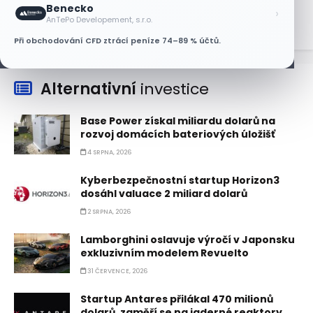
6 SRPNA, 2026
Benecko
›
AnTePo Developement, s.r.o.
Při obchodování CFD ztrácí peníze 74–89 % účtů.
Alternativní
investice
Base Power získal miliardu dolarů na
rozvoj domácích bateriových úložišť
4 SRPNA, 2026
Kyberbezpečnostní startup Horizon3
dosáhl valuace 2 miliard dolarů
2 SRPNA, 2026
Lamborghini oslavuje výročí v Japonsku
exkluzivním modelem Revuelto
31 ČERVENCE, 2026
Startup Antares přilákal 470 milionů
dolarů, zaměří se na jaderné reaktory