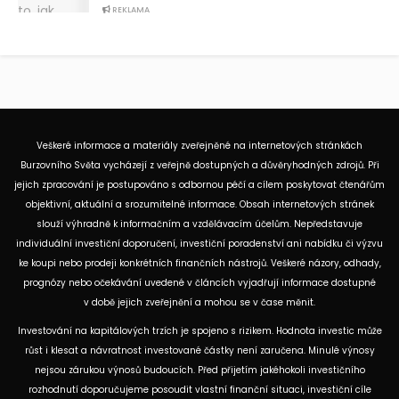
REKLAMA
Veškeré informace a materiály zveřejněné na internetových stránkách
Burzovního Světa vycházejí z veřejně dostupných a důvěryhodných zdrojů. Při
jejich zpracování je postupováno s odbornou péčí a cílem poskytovat čtenářům
objektivní, aktuální a srozumitelné informace. Obsah internetových stránek
slouží výhradně k informačním a vzdělávacím účelům. Nepředstavuje
individuální investiční doporučení, investiční poradenství ani nabídku či výzvu
ke koupi nebo prodeji konkrétních finančních nástrojů. Veškeré názory, odhady,
prognózy nebo očekávání uvedené v článcích vyjadřují informace dostupné
v době jejich zveřejnění a mohou se v čase měnit.
Investování na kapitálových trzích je spojeno s rizikem. Hodnota investic může
růst i klesat a návratnost investované částky není zaručena. Minulé výnosy
nejsou zárukou výnosů budoucích. Před přijetím jakéhokoli investičního
rozhodnutí doporučujeme posoudit vlastní finanční situaci, investiční cíle