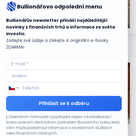
Bullionářovo odpolední menu
Bullionářův newsletter přináší nejdůležitější
novinky z finančních trhů a informace ze světa
investic.
Zadejte své údaje a získejte 4 originální e-booky
ZDARMA!
Aktuální
příležitosti
Přihlásit se k odběru
Odesláním formuláře vyjadřujete zájem o kontaktování
CO HÝBE TRHEM
licencovaným obchodním partnerem Burzovního světa, který
vám může poskytnout informace o investičních službách
Tesla míří na obrovský trh samořiditelných aut.
nebo finančních nástrojích.