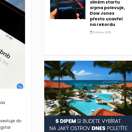
silném startu
srpna polevuje,
Dow Jones
přesto uzavřel
na rekordu
5 SRPNA, 2026
via
investuje do
ngstar