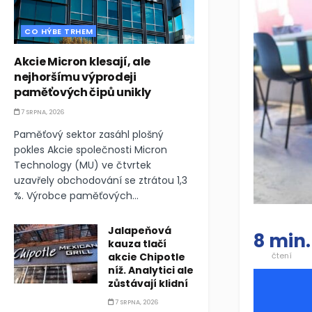
CO HÝBE TRHEM
Akcie Micron klesají, ale
nejhoršímu výprodeji
paměťových čipů unikly
7 SRPNA, 2026
Paměťový sektor zasáhl plošný
pokles Akcie společnosti Micron
Technology (MU) ve čtvrtek
uzavřely obchodování se ztrátou 1,3
%. Výrobce paměťových...
Jalapeňová
8 min.
kauza tlačí
akcie Chipotle
čtení
níž. Analytici ale
zůstávají klidní
7 SRPNA, 2026