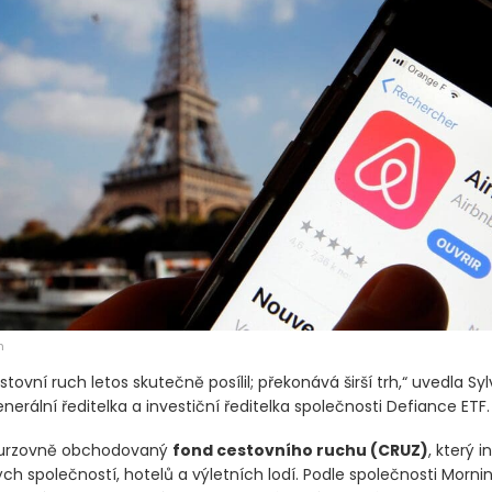
h
stovní ruch letos skutečně posílil; překonává širší trh,“ uvedla Syl
enerální ředitelka a investiční ředitelka společnosti Defiance ETF.
urzovně obchodovaný
fond cestovního ruchu
(CRUZ)
, který 
ých společností, hotelů a výletních lodí. Podle společnosti Morni