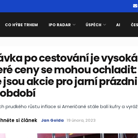
CO HÝBE TRHEM
IPO RADAR
ÚSPĚCH
AI
ČE
vka po cestování je vysoká,
eré ceny se mohou ochladit:
 jsou akcie pro jarní prázdn
 období
ch prudkého růstu inflace si Američané stále balí kufry a vyráž
hněte si článek
Jan Golda
19 února, 2023