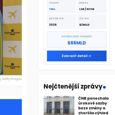
dodavatelskému řetězci.
TICKER
BURZA
TBA
LSE / NYSE
DATUM IPO
CÍL IPO
2026
$2MLD
POTENCIÁLNÍ OCENĚNÍ
$66MLD
Zobrazit detail
.
j: Getty Images
Nejčtenější zprávy
ČNB ponechala
úrokové sazby
beze změny a
zhoršila výhled