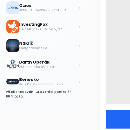
Ozios
›
APME FX TRADING EUROPE LTD
InvestingFox
›
CAPITAL MARKETS, o.c.p., a.s.
NaKlíč
›
Energodomy s.r.o.
Barth Operák
›
Autocentrum BARTH a.s.
Benecko
›
AnTePo Developement, s.r.o.
Při obchodování CFD ztrácí peníze 74–
89 % účtů.