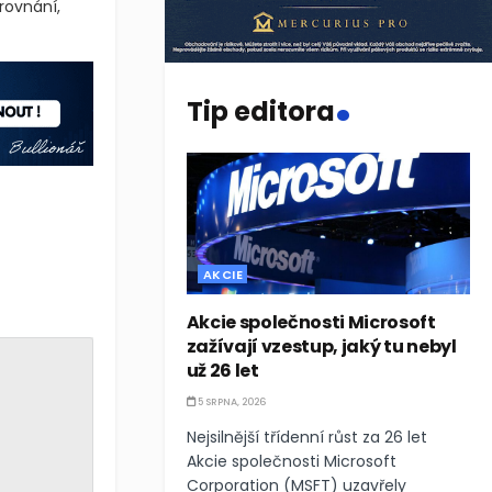
rovnání,
.
Tip editora
AKCIE
Akcie společnosti Microsoft
zažívají vzestup, jaký tu nebyl
už 26 let
5 SRPNA, 2026
Nejsilnější třídenní růst za 26 let
Akcie společnosti Microsoft
Corporation (MSFT) uzavřely