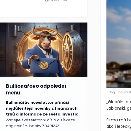
6 SRPNA, 2026
Bullionářovo odpolední
menu
Zdroj: Unsplas
„Globální ce
Bullionářův newsletter přináší
Jablonski, g
nejdůležitější novinky z finančních
trhů a informace ze světa investic.
Firma má b
Zadejte své telefonní číslo a získejte
originální e-booky ZDARMA!
akcií leteck