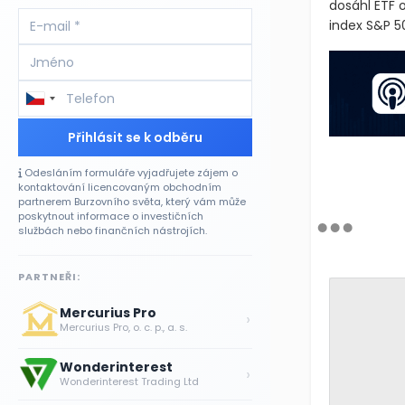
dosáhl ETF 
index S&P 50
Přihlásit se k odběru
Odesláním formuláře vyjadřujete zájem o
kontaktování licencovaným obchodním
partnerem Burzovního světa, který vám může
poskytnout informace o investičních
službách nebo finančních nástrojích.
PARTNEŘI:
Mercurius Pro
›
Mercurius Pro, o. c. p., a. s.
Wonderinterest
›
Wonderinterest Trading Ltd