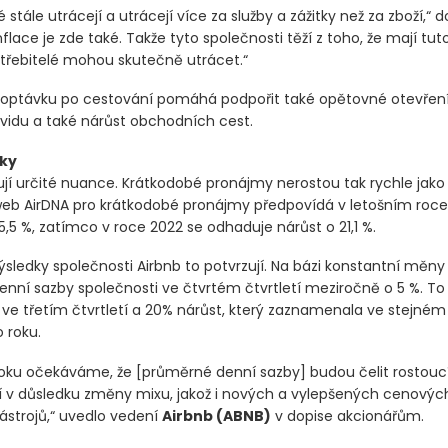
é stále utrácejí a utrácejí více za služby a zážitky než za zboží,“ 
Inflace je zde také. Takže tyto společnosti těží z toho, že mají t
potřebitelé mohou skutečně utrácet.“
poptávku po cestování pomáhá podpořit také opětovné otevření
vidu a také nárůst obchodních cest.
ky
ují určité nuance. Krátkodobé pronájmy nerostou tak rychle jako 
web AirDNA pro krátkodobé pronájmy předpovídá v letošním roce
,5 %, zatímco v roce 2022 se odhaduje nárůst o 21,1 %.
ýsledky společnosti Airbnb to potvrzují. Na bázi konstantní měny 
nní sazby společnosti ve čtvrtém čtvrtletí meziročně o 5 %. T
t ve třetím čtvrtletí a 20% nárůst, který zaznamenala ve stejné
 roku.
roku očekáváme, že [průměrné denní sazby] budou čelit rostouc
í v důsledku změny mixu, jakož i nových a vylepšených cenovýc
ástrojů,“ uvedlo vedení
Airbnb
(ABNB)
v dopise akcionářům.