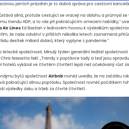
 sezónou jarních prázdnin je to dobrá zpráva pro cestovní kancelá
stává silná, protože cestující se vracejí na oblohu a průmysl se 
u trendu HDP, a to vše při pokračujícím omezení nabídky,“ uve
 Air Lines
Ed Bastian v lednovém hovoru k výsledkům společnost
Věřím, že naše odvětví v příštích několika letech zaznamená přírů
ádu desítek miliard dolarů, který vyplyne z pandemie.“
o letecké společnosti. Minulý týden generální ředitel společnosti
Chris Nassetta řekl: „Trendy v poptávce tady a teď jsou opravdu 
 hotelů vykázal ve čtvrtém čtvrtletí lepší než očekávaný růst zis
ronájmu bytů společnost
Airbnb
rovněž uvedla, že na začátku ro
 pokračující silnou poptávku. Společnost rovněž počátkem to
ší výsledky zisku a tržeb za čtvrté čtvrtletí.