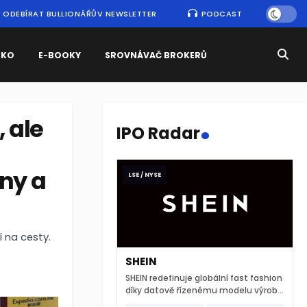
ODEBÍRAT BULLIONÁŘŮV NEWSLETTER
PODCAST
SKO
E-BOOKY
SROVNÁVAČ BROKERŮ
.
 ale
IPO Radar
iny a
LSE / NYSE
í na cesty.
SHEIN
SHEIN redefinuje globální fast fashion
díky datově řízenému modelu výroby
a extrémně rychlému