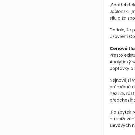
„Spotřebitel
Jablonski. „
sílu a že s
Dodala, že 
uzavření Co
Cenové tla
Přesto exist
Analytický 
poptávky o 5
Nejnovější v
průměrné de
než 12% růs
předchozího
„Po zbytek 
na snižován
slevových n