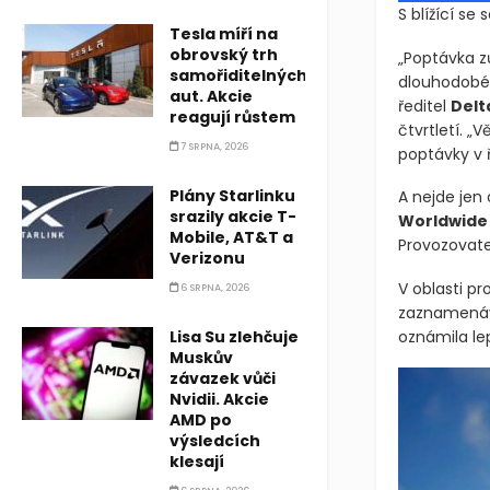
S blížící se
Tesla míří na
obrovský trh
„Poptávka zů
samořiditelných
dlouhodobém
aut. Akcie
ředitel
Delta
reagují růstem
čtvrtletí. „
7 SRPNA, 2026
poptávky v ř
Plány Starlinku
A nejde jen 
srazily akcie T-
Worldwide
Mobile, AT&T a
Provozovatel
Verizonu
V oblasti p
6 SRPNA, 2026
zaznamenává
Lisa Su zlehčuje
oznámila lep
Muskův
závazek vůči
Nvidii. Akcie
AMD po
výsledcích
klesají