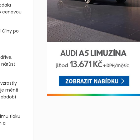
dodala
uto cenovou
 Číny po
dříve.
 nárůst
vzrostly
o je méně
m období
ímu tlaku
h a