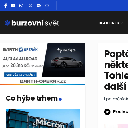
HEADLINES
Poptá
někt
Tohle
další
.
Co hýbe trhem
I po měsící
Poslec