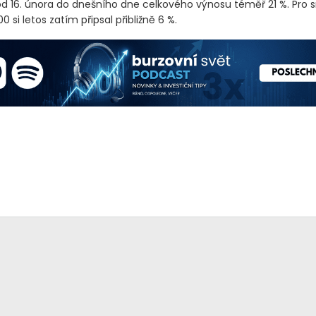
od 16. února do dnešního dne celkového výnosu téměř 21 %. Pro s
0 si letos zatím připsal přibližně 6 %.