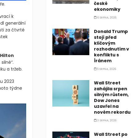
české
ře.
ekonomiky
vrací k
6 SRPNA, 2026
dl generální
i za čtvrté
Donald Trump
stek
stojí před
klíčovým
rozhodnutím v
konfliktu s
Hilton
Íránem
silné“.
ku a tržeb.
5 SRPNA, 2026
ku 2023
Wall Street
hoto týdne
zahájila srpen
silným růstem,
Dow Jones
uzavřel na
novém rekordu
3 SRPNA, 2026
Wall Street po