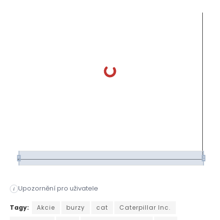
Upozornění pro uživatele
i
Americké akciové trhy jsou v současné době bez směru, protož
Tagy:
Akcie
burzy
cat
Caterpillar Inc.