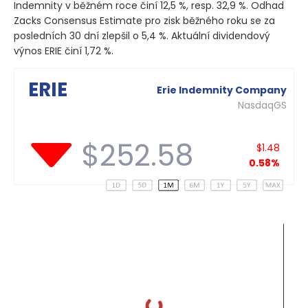
Indemnity v běžném roce činí 12,5 %, resp. 32,9 %. Odhad
Zacks Consensus Estimate pro zisk běžného roku se za
posledních 30 dní zlepšil o 5,4 %. Aktuální dividendový
výnos ERIE činí 1,72 %.
ERIE
Erie Indemnity Company
NasdaqGS
$252.58
$1.48
0.58%