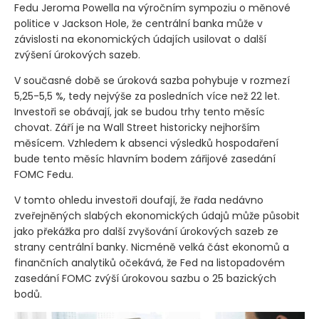
Fedu Jeroma Powella na výročním sympoziu o měnové
politice v Jackson Hole, že centrální banka může v
závislosti na ekonomických údajích usilovat o další
zvýšení úrokových sazeb.
V současné době se úroková sazba pohybuje v rozmezí
5,25-5,5 %, tedy nejvýše za posledních více než 22 let.
Investoři se obávají, jak se budou trhy tento měsíc
chovat. Září je na Wall Street historicky nejhorším
měsícem. Vzhledem k absenci výsledků hospodaření
bude tento měsíc hlavním bodem zářijové zasedání
FOMC Fedu.
V tomto ohledu investoři doufají, že řada nedávno
zveřejněných slabých ekonomických údajů může působit
jako překážka pro další zvyšování úrokových sazeb ze
strany centrální banky. Nicméně velká část ekonomů a
finančních analytiků očekává, že Fed na listopadovém
zasedání FOMC zvýší úrokovou sazbu o 25 bazických
bodů.