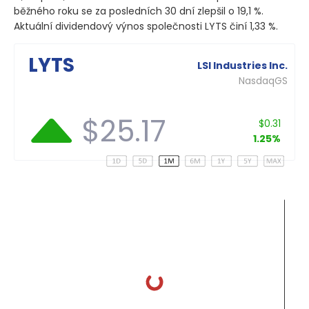
běžného roku se za posledních 30 dní zlepšil o 19,1 %.
Aktuální dividendový výnos společnosti LYTS činí 1,33 %.
LYTS
LSI Industries Inc.
NasdaqGS
$25.17
$0.31
1.25%