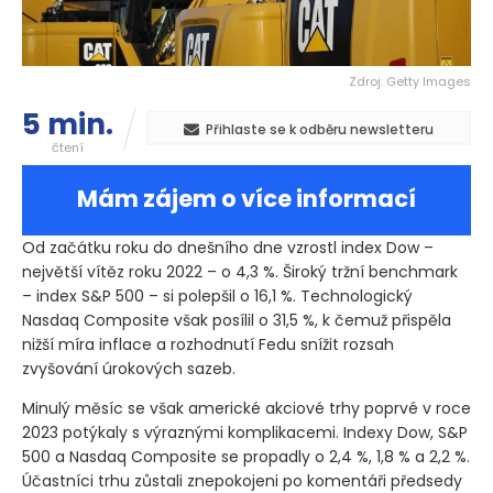
Zdroj: Getty Images
5 min.
Přihlaste se k odběru newsletteru
čtení
Mám zájem o více informací
Od začátku roku do dnešního dne vzrostl index Dow –
největší vítěz roku 2022 – o 4,3 %. Široký tržní benchmark
– index S&P 500 – si polepšil o 16,1 %. Technologický
Nasdaq Composite však posílil o 31,5 %, k čemuž přispěla
nižší míra inflace a rozhodnutí Fedu snížit rozsah
zvyšování úrokových sazeb.
Minulý měsíc se však americké akciové trhy poprvé v roce
2023 potýkaly s výraznými komplikacemi. Indexy Dow, S&P
500 a Nasdaq Composite se propadly o 2,4 %, 1,8 % a 2,2 %.
Účastníci trhu zůstali znepokojeni po komentáři předsedy