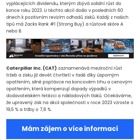
vyplácejících dividendu, kterým zbývá solidní růst do
konce roku 2023. U těchto akcií došlo v posledních 60
dnech k pozitivním revizím odhadů zisků. Každý z našich
tipů má Zacks Rank #1
(Strong Buy)
a růstové skóre A
nebo B.
Caterpillar Inc.
(CAT)
zaznamenává meziroční růst
tržeb a zisku již devět čtvrtletí v řadě díky úsporným
opatřením, silné poptávce na koncovém trhu a cenovým
opatřením, která kompenzují dopady výpadků v
dodavatelském řetězci a nákladových tlaků. Očekáváme,
že upravený zisk na akcii společnosti v roce 2023 vzroste o
19,5 % a tržby o 7,6 %.
Mám zájem o více informací