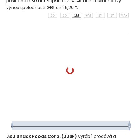
posledních 30 dní zlepšil o 1,7 %. Aktuální dividendový
výnos společnosti GES činí 5,20 %.
J&J Snack Foods Corp.
(JJSF)
vyrábí, prodává a