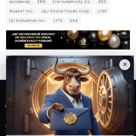
dividendy
ERIE
Erie Indemnity Co.
GES
Guess? Inc.
J&J Snack Foods Corp.
JJSF
LSI Industries Inc.
LYTS
USA
×
Veškeré informace a materiály zveřejněné na internetových stránkách
Burzovního Světa vycházejí z veřejně dostupných a důvěryhodných zdrojů. Při
jejich zpracování je postupováno s odbornou péčí a cílem poskytovat čtenářům
objektivní, aktuální a srozumitelné informace. Obsah internetových stránek
slouží výhradně k informačním a vzdělávacím účelům. Nepředstavuje
individuální investiční doporučení, investiční poradenství ani nabídku či výzvu
ke koupi nebo prodeji konkrétních finančních nástrojů. Veškeré názory, odhady,