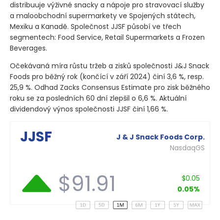
distribuuje výživné snacky a nápoje pro stravovací služby
a maloobchodní supermarkety ve Spojených státech,
Mexiku a Kanadě. Společnost JJSF působí ve třech
segmentech: Food Service, Retail Supermarkets a Frozen
Beverages.
Očekávaná míra růstu tržeb a zisků společnosti J&J Snack
Foods pro běžný rok
(končící v září 2024)
činí 3,6 %, resp.
25,9 %. Odhad Zacks Consensus Estimate pro zisk běžného
roku se za posledních 60 dní zlepšil o 6,6 %. Aktuální
dividendový výnos společnosti JJSF činí 1,66 %.
JJSF
J & J Snack Foods Corp.
NasdaqGS
$91.91
$0.05
0.05%