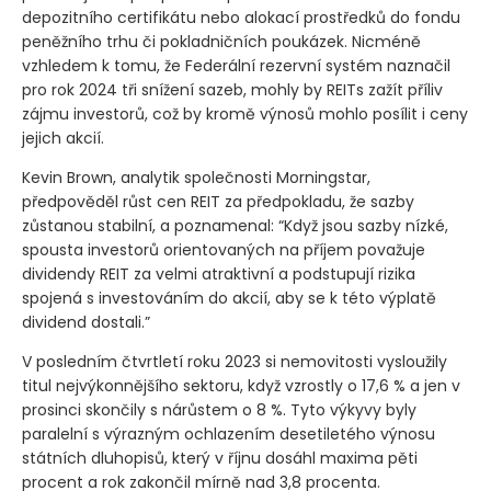
depozitního certifikátu nebo alokací prostředků do fondu
peněžního trhu či pokladničních poukázek. Nicméně
vzhledem k tomu, že Federální rezervní systém naznačil
pro rok 2024 tři snížení sazeb, mohly by REITs zažít příliv
zájmu investorů, což by kromě výnosů mohlo posílit i ceny
jejich akcií.
Kevin Brown, analytik společnosti Morningstar,
předpověděl růst cen REIT za předpokladu, že sazby
zůstanou stabilní, a poznamenal: “Když jsou sazby nízké,
spousta investorů orientovaných na příjem považuje
dividendy REIT za velmi atraktivní a podstupují rizika
spojená s investováním do akcií, aby se k této výplatě
dividend dostali.”
V posledním čtvrtletí roku 2023 si nemovitosti vysloužily
titul nejvýkonnějšího sektoru, když vzrostly o 17,6 % a jen v
prosinci skončily s nárůstem o 8 %. Tyto výkyvy byly
paralelní s výrazným ochlazením desetiletého výnosu
státních dluhopisů, který v říjnu dosáhl maxima pěti
procent a rok zakončil mírně nad 3,8 procenta.