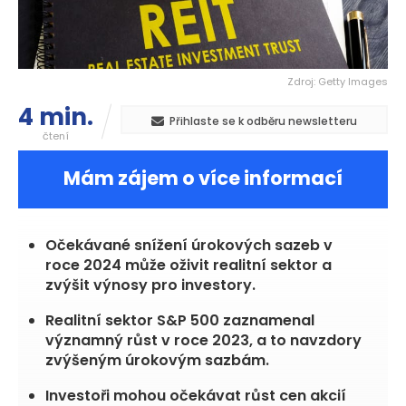
Zdroj: Getty Images
4 min.
Přihlaste se k odběru newsletteru
čtení
Mám zájem o více informací
Očekávané snížení úrokových sazeb v
roce 2024 může oživit realitní sektor a
zvýšit výnosy pro investory.
Realitní sektor S&P 500 zaznamenal
významný růst v roce 2023, a to navzdory
zvýšeným úrokovým sazbám.
Investoři mohou očekávat růst cen akcií