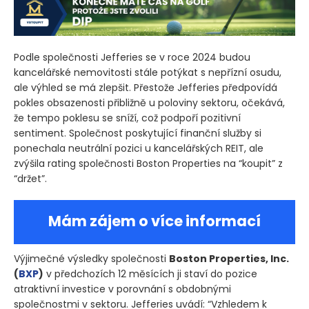
Podle společnosti Jefferies se v roce 2024 budou
kancelářské nemovitosti stále potýkat s nepřízní osudu,
ale výhled se má zlepšit. Přestože Jefferies předpovídá
pokles obsazenosti přibližně u poloviny sektoru, očekává,
že tempo poklesu se sníží, což podpoří pozitivní
sentiment. Společnost poskytující finanční služby si
ponechala neutrální pozici u kancelářských REIT, ale
zvýšila rating společnosti Boston Properties na “koupit” z
“držet”.
Mám zájem o více informací
Výjimečné výsledky společnosti
Boston Properties, Inc.
(
BXP
)
v předchozích 12 měsících ji staví do pozice
atraktivní investice v porovnání s obdobnými
společnostmi v sektoru. Jefferies uvádí: “Vzhledem k