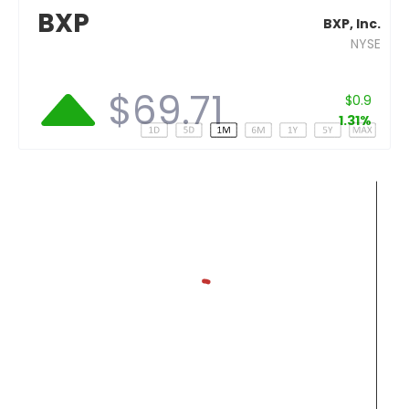
BXP
BXP, Inc.
NYSE
$69.71
$0.9
1.31%