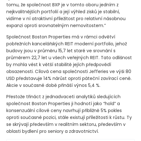
tomu, že společnost BXP je v tomto oboru jedním z
nejkvalitnějších portfolií a její výhled zisků je stabilní,
vidíme v ní atraktivní příležitost pro relativní násobnou
expanzi oproti srovnatelným nemovitostem.”
Společnost Boston Properties má v rámci odvětví
pobřežních kancelářských REIT moderní portfolio, jehož
budovy jsou v průměru 15,7 let staré ve srovnání s
průměrem 22,7 let u všech veřejných REIT. Tato odlišnost
by mohla vést k větší stabilitě jejích předpovědí
obsazenosti. Cílová cena společnosti Jefferies ve výši 80
USD představuje 14% nárůst oproti páteční zavírací ceně.
Akcie v současné době přináší výnos 5,4 %.
Přestože třináct z jednadvaceti analytiků sledujících
společnost Boston Properties ji hodnotí jako “hold” a
konsenzuální cílové ceny navrhují přibližně 5% pokles
oproti současné pozici, stále existují příležitosti k růstu. Ty
se skrývají především v realitním sektoru, především v
oblasti bydlení pro seniory a zdravotnictví.