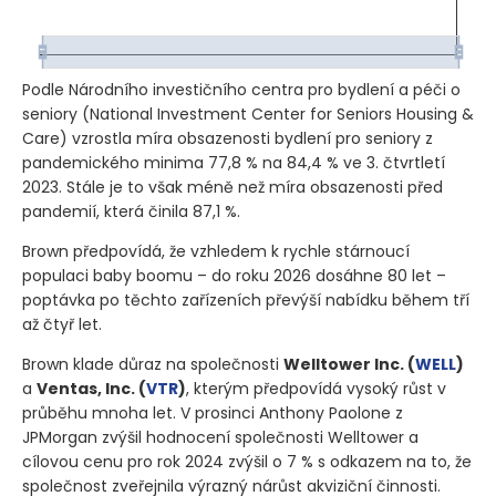
Podle Národního investičního centra pro bydlení a péči o
seniory
(National Investment Center for Seniors Housing &
Care)
vzrostla míra obsazenosti bydlení pro seniory z
pandemického minima 77,8 % na 84,4 % ve 3. čtvrtletí
2023. Stále je to však méně než míra obsazenosti před
pandemií, která činila 87,1 %.
Brown předpovídá, že vzhledem k rychle stárnoucí
populaci baby boomu – do roku 2026 dosáhne 80 let –
poptávka po těchto zařízeních převýší nabídku během tří
až čtyř let.
Brown klade důraz na společnosti
Welltower Inc.
(
WELL
)
a
Ventas, Inc.
(
VTR
)
, kterým předpovídá vysoký růst v
průběhu mnoha let. V prosinci Anthony Paolone z
JPMorgan zvýšil hodnocení společnosti Welltower a
cílovou cenu pro rok 2024 zvýšil o 7 % s odkazem na to, že
společnost zveřejnila výrazný nárůst akviziční činnosti.