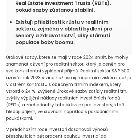
Real Estate Investment Trusts (REITs),
pokud sazby zůstanou stabilní.
Existují příležitosti k růstu v realitním
sektoru, zejména v oblasti bydlení pro
seniory a zdravotnictví, díky stárnutí
populace baby boomu.
Úrokové sazby, které se mají v roce 2024 snížit, by mohly
znamenat oživení pro realitní sektor, který je ceněn pro
své konzistentní vyplácení příjmů. Realitní sektor S&P 500
uzavřel rok 2023 s více než osmiprocentním ziskem, což je
v ostrém kontrastu s obecným tržním indexem, který
vzrostl o 24 %. Zvýšené úrokové sazby zatížily realitní trh,
zvýšily výpůjční náklady realitních investičních fondů
(REITs)
a znehodnotily toto aktivum pro investory, kteří
hledají příjem, ve srovnání například s pokladničními
poukázkami.
V předchozím roce investoři dosahovali výnosů
přesahujících pět procent pouhou investicí do