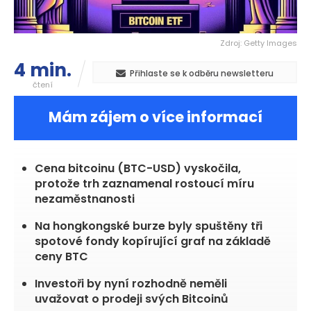
Zdroj: Getty Images
4 min.
Přihlaste se k odběru newsletteru
čtení
Mám zájem o více informací
Cena bitcoinu (BTC-USD) vyskočila,
protože trh zaznamenal rostoucí míru
nezaměstnanosti
Na hongkongské burze byly spuštěny tři
spotové fondy kopírující graf na základě
ceny BTC
Investoři by nyní rozhodně neměli
uvažovat o prodeji svých Bitcoinů