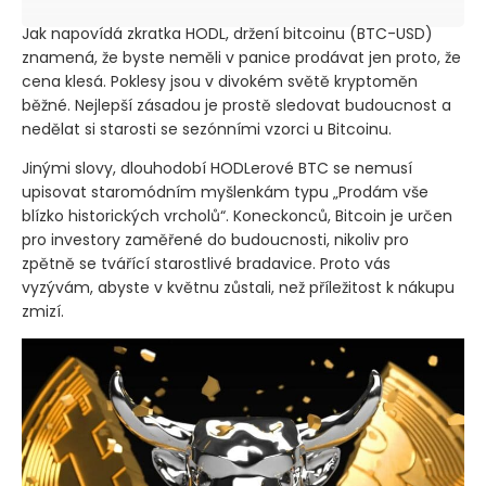
Jak napovídá zkratka HODL, držení bitcoinu
(BTC-USD)
znamená, že byste neměli v panice prodávat jen proto, že
cena klesá. Poklesy jsou v divokém světě kryptoměn
běžné. Nejlepší zásadou je prostě sledovat budoucnost a
nedělat si starosti se sezónními vzorci u Bitcoinu.
Jinými slovy, dlouhodobí HODLerové BTC se nemusí
upisovat staromódním myšlenkám typu „Prodám vše
blízko historických vrcholů“. Koneckonců, Bitcoin je určen
pro investory zaměřené do budoucnosti, nikoliv pro
zpětně se tvářící starostlivé bradavice. Proto vás
vyzývám, abyste v květnu zůstali, než příležitost k nákupu
zmizí.