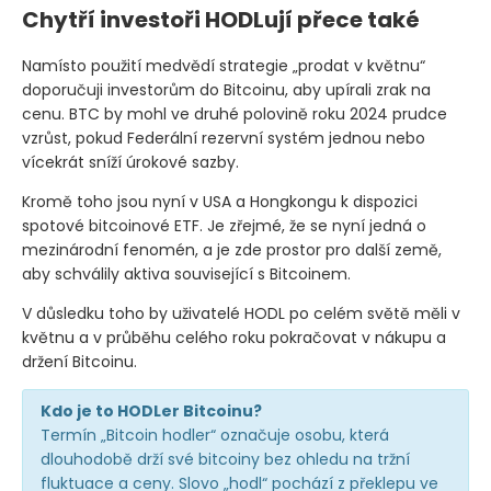
Chytří investoři HODLují přece také
Namísto použití medvědí strategie „prodat v květnu“
doporučuji investorům do Bitcoinu, aby upírali zrak na
cenu. BTC by mohl ve druhé polovině roku 2024 prudce
vzrůst, pokud Federální rezervní systém jednou nebo
vícekrát sníží úrokové sazby.
Kromě toho jsou nyní v USA a Hongkongu k dispozici
spotové bitcoinové ETF. Je zřejmé, že se nyní jedná o
mezinárodní fenomén, a je zde prostor pro další země,
aby schválily aktiva související s Bitcoinem.
V důsledku toho by uživatelé HODL po celém světě měli v
květnu a v průběhu celého roku pokračovat v nákupu a
držení Bitcoinu.
Kdo je to HODLer Bitcoinu?
Termín „Bitcoin hodler“ označuje osobu, která
dlouhodobě drží své bitcoiny bez ohledu na tržní
fluktuace a ceny. Slovo „hodl“ pochází z překlepu ve