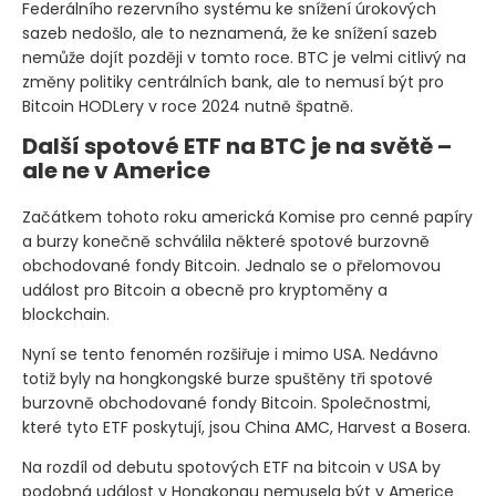
Federálního rezervního systému ke snížení úrokových
sazeb nedošlo, ale to neznamená, že ke snížení sazeb
nemůže dojít později v tomto roce. BTC je velmi citlivý na
změny politiky centrálních bank, ale to nemusí být pro
Bitcoin HODLery v roce 2024 nutně špatně.
Další spotové ETF na BTC je na světě –
ale ne v Americe
Začátkem tohoto roku americká Komise pro cenné papíry
a burzy konečně schválila některé spotové burzovně
obchodované fondy Bitcoin. Jednalo se o přelomovou
událost pro Bitcoin a obecně pro kryptoměny a
blockchain.
Nyní se tento fenomén rozšiřuje i mimo USA. Nedávno
totiž byly na hongkongské burze spuštěny tři spotové
burzovně obchodované fondy Bitcoin. Společnostmi,
které tyto ETF poskytují, jsou China AMC, Harvest a Bosera.
Na rozdíl od debutu spotových ETF na bitcoin v USA by
podobná událost v Hongkongu nemusela být v Americe