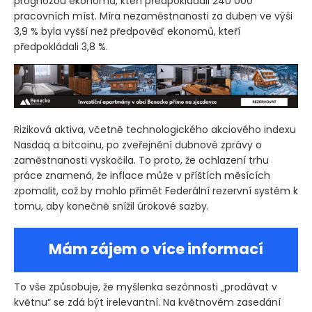
prognózou ekonomů, kteří předpokládali 240 000
pracovních míst. Míra nezaměstnanosti za duben ve výši
3,9 % byla vyšší než předpověď ekonomů, kteří
předpokládali 3,8 %.
Riziková aktiva, včetně technologického akciového indexu
Nasdaq a bitcoinu, po zveřejnění dubnové zprávy o
zaměstnanosti vyskočila. To proto, že ochlazení trhu
práce znamená, že inflace může v příštích měsících
zpomalit, což by mohlo přimět Federální rezervní systém k
tomu, aby konečně snížil úrokové sazby.
Mám zájem o více informací
To vše způsobuje, že myšlenka sezónnosti „prodávat v
květnu“ se zdá být irelevantní. Na květnovém zasedání