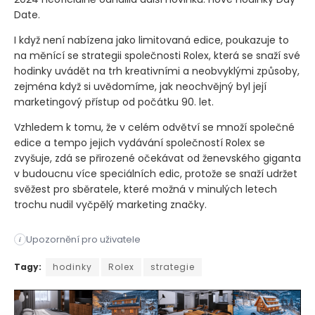
Date.
I když není nabízena jako limitovaná edice, poukazuje to
na měnící se strategii společnosti Rolex, která se snaží své
hodinky uvádět na trh kreativními a neobvyklými způsoby,
zejména když si uvědomíme, jak neochvějný byl její
marketingový přístup od počátku 90. let.
Vzhledem k tomu, že v celém odvětví se množí společné
edice a tempo jejich vydávání společností Rolex se
zvyšuje, zdá se přirozené očekávat od ženevského giganta
v budoucnu více speciálních edic, protože se snaží udržet
svěžest pro sběratele, které možná v minulých letech
trochu nudil vyčpělý marketing značky.
Upozornění pro uživatele
i
Hodinářský průmysl je neustále se vyvíjející ekosystém. Vše 
Tagy:
hodinky
Rolex
strategie