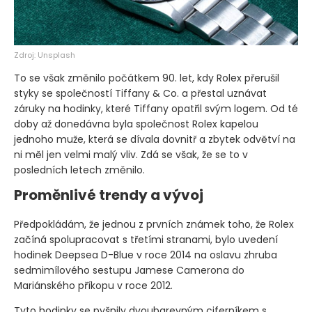
Zdroj: Unsplash
To se však změnilo počátkem 90. let, kdy Rolex přerušil
styky se společností Tiffany & Co. a přestal uznávat
záruky na hodinky, které Tiffany opatřil svým logem. Od té
doby až donedávna byla společnost Rolex kapelou
jednoho muže, která se dívala dovnitř a zbytek odvětví na
ni měl jen velmi malý vliv. Zdá se však, že se to v
posledních letech změnilo.
Proměnlivé trendy a vývoj
Předpokládám, že jednou z prvních známek toho, že Rolex
začíná spolupracovat s třetími stranami, bylo uvedení
hodinek Deepsea D-Blue v roce 2014 na oslavu zhruba
sedmimílového sestupu Jamese Camerona do
Mariánského příkopu v roce 2012.
Tyto hodinky se pyšnily dvoubarevným ciferníkem s