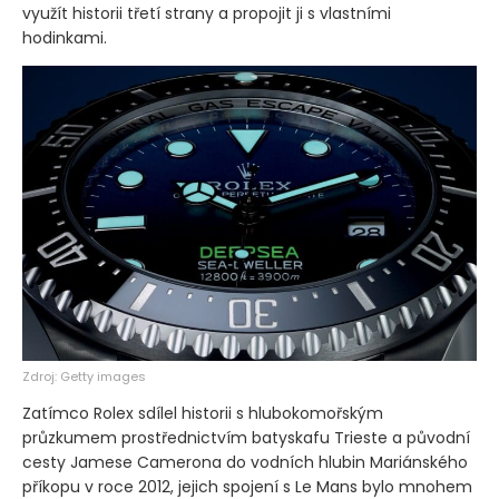
využít historii třetí strany a propojit ji s vlastními
hodinkami.
Zdroj: Getty images
Zatímco Rolex sdílel historii s hlubokomořským
průzkumem prostřednictvím batyskafu Trieste a původní
cesty Jamese Camerona do vodních hlubin Mariánského
příkopu v roce 2012, jejich spojení s Le Mans bylo mnohem