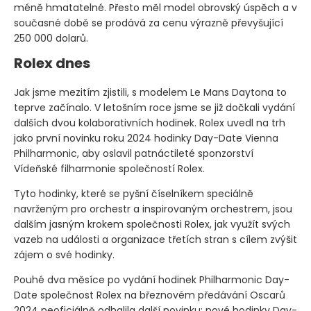
méně hmatatelné. Přesto měl model obrovský úspěch a v
současné době se prodává za cenu výrazně převyšující
250 000 dolarů.
Rolex dnes
Jak jsme mezitím zjistili, s modelem Le Mans Daytona to
teprve začínalo. V letošním roce jsme se již dočkali vydání
dalších dvou kolaborativních hodinek. Rolex uvedl na trh
jako první novinku roku 2024 hodinky Day-Date Vienna
Philharmonic, aby oslavil patnáctileté sponzorství
Vídeňské filharmonie společností Rolex.
Tyto hodinky, které se pyšní číselníkem speciálně
navrženým pro orchestr a inspirovaným orchestrem, jsou
dalším jasným krokem společnosti Rolex, jak využít svých
vazeb na události a organizace třetích stran s cílem zvýšit
zájem o své hodinky.
Pouhé dva měsíce po vydání hodinek Philharmonic Day-
Date společnost Rolex na březnovém předávání Oscarů
2024 neoficiálně odhalila další novinku: nové hodinky Day-