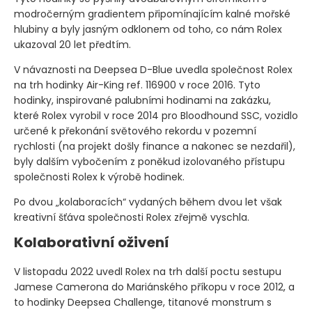
modročerným gradientem připomínajícím kalné mořské
hlubiny a byly jasným odklonem od toho, co nám Rolex
ukazoval 20 let předtím.
V návaznosti na Deepsea D-Blue uvedla společnost Rolex
na trh hodinky Air-King ref. 116900 v roce 2016. Tyto
hodinky, inspirované palubními hodinami na zakázku,
které Rolex vyrobil v roce 2014 pro Bloodhound SSC, vozidlo
určené k překonání světového rekordu v pozemní
rychlosti
(na projekt došly finance a nakonec se nezdařil)
,
byly dalším vybočením z poněkud izolovaného přístupu
společnosti Rolex k výrobě hodinek.
Po dvou „kolaboracích“ vydaných během dvou let však
kreativní šťáva společnosti Rolex zřejmě vyschla.
Kolaborativní oživení
V listopadu 2022 uvedl Rolex na trh další poctu sestupu
Jamese Camerona do Mariánského příkopu v roce 2012, a
to hodinky Deepsea Challenge, titanové monstrum s