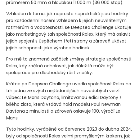
průměrem 50 mm a hloubkou 11 000 m
(36 000 stop)
.
Vzhledem k tomu, jak naprosto nepraktické jsou hodinky
pro každodenní nošení vzhledem k jejich neuvěřitelným
rozměrům a vodotěsnosti, se Deepsea Challenge ukazuje
jako marketingový tah společnosti Rolex, který má oslavit
jejich spojení s úspěchem třetí strany a zároveň ukázat
jejich schopnosti jako výrobce hodinek.
Pro mě to znamená začátek změny strategie společnosti
Rolex, kdy začíná odhalovat, jak důležitá může být
spolupráce pro dlouhodobý růst značky.
Krátce po Deepsea Challenge uvedla společnost Rolex na
trh jednu ze svých nejžádanějších novodobých verzí
vůbec: Le Mans Daytona, limitovanou edici Daytony z
bílého zlata, která vzdává hold modelu Paul Newman
Daytona z minulosti a zároveň oslavuje 100. výročí Le
Mans.
Tyto hodinky, vyráběné od července 2023 do dubna 2024,
byly od společnosti Rolex velmi promyšleným krokem, jak