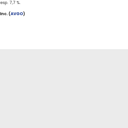
resp. 7,7 %.
Inc.
(
AVGO
)