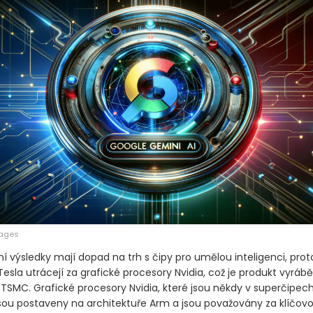
mages
í výsledky mají dopad na trh s čipy pro umělou inteligenci, prot
esla utrácejí za grafické procesory Nvidia, což je produkt vyráb
 TSMC. Grafické procesory Nvidia, které jsou někdy v superčipech
 jsou postaveny na architektuře Arm a jsou považovány za klíčovo