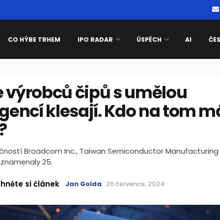
CO HÝBE TRHEM
IPO RADAR
ÚSPĚCH
AI
ČE
e výrobců čipů s umělou
igencí klesají. Kdo na tom m
?
ečností Broadcom Inc., Taiwan Semiconductor Manufacturing
aznamenaly 25.
hněte si článek
Jan Golda
26 července, 2024