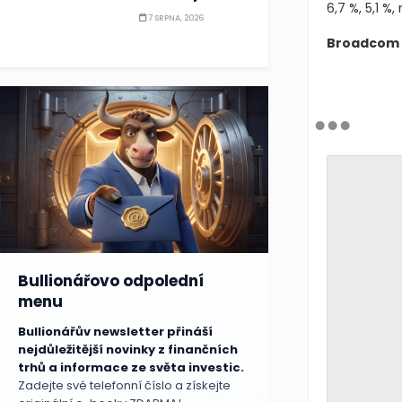
6,7 %, 5,1 %, 
7 SRPNA, 2026
Broadcom 
Bullionářovo odpolední
menu
Bullionářův newsletter přináší
nejdůležitější novinky z finančních
trhů a informace ze světa investic.
Zadejte své telefonní číslo a získejte