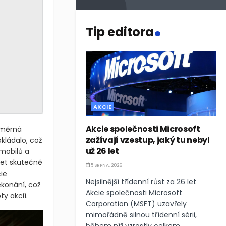
.
Tip editora
AKCIE
Akcie společnosti Microsoft
ůměrná
zažívají vzestup, jaký tu nebyl
okládalo, což
už 26 let
omobilů a
bet skutečně
5 SRPNA, 2026
ie
Nejsilnější třídenní růst za 26 let
ekonání, což
Akcie společnosti Microsoft
y akcií.
Corporation (MSFT) uzavřely
mimořádně silnou třídenní sérii,