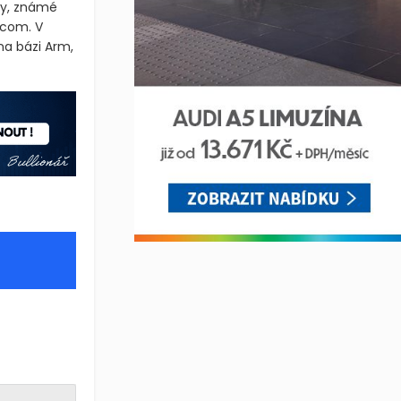
py, známé
dcom. V
na bázi Arm,