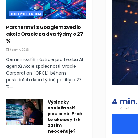
CO HÝBE TRHEM
Partnerství s Googlem zvedlo
akcie Oracle za dva týdny o 27
%
9 SRPNA, 2026
Gemini rozšíří nástroje pro tvorbu AI
agentů Akcie společnosti Oracle
Corporation (ORCL) během
posledních dvou týdnů posílily o 27
%....
4 min.
Výsledky
společností
čtení
jsou silné. Proč
to akciový trh
zatím
neoceňuje?