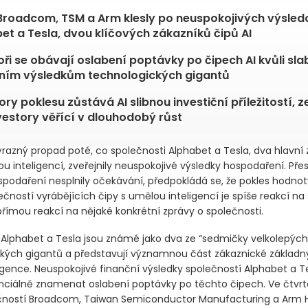
Broadcom, TSM a Arm klesly po neuspokojivých výsled
et a Tesla, dvou klíčových zákazníků čipů AI
oři se obávají oslabení poptávky po čipech AI kvůli sl
ním výsledkům technologických gigantů
ry poklesu zůstává AI slibnou investiční příležitostí, 
vestory věřící v dlouhodobý růst
razný propad poté, co společnosti Alphabet a Tesla, dva hlavní 
u inteligencí, zveřejnily neuspokojivé výsledky hospodaření. Pře
spodaření nesplnily očekávání, předpokládá se, že pokles hodnoty
čností vyrábějících čipy s umělou inteligencí je spíše reakcí na ši
přímou reakcí na nějaké konkrétní zprávy o společnosti.
 Alphabet a Tesla jsou známé jako dva ze “sedmičky velkolepých
kých gigantů a představují významnou část zákaznické základny
igence. Neuspokojivé finanční výsledky společností Alphabet a T
ciálně znamenat oslabení poptávky po těchto čipech. Ve čtvrte
čností Broadcom, Taiwan Semiconductor Manufacturing a Arm H