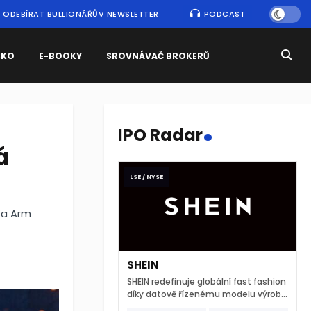
ODEBÍRAT BULLIONÁŘŮV NEWSLETTER
PODCAST
SKO
E-BOOKY
SROVNÁVAČ BROKERŮ
.
IPO Radar
á
LSE / NYSE
 a Arm
SHEIN
SHEIN redefinuje globální fast fashion
díky datově řízenému modelu výroby
a extrémně rychlému