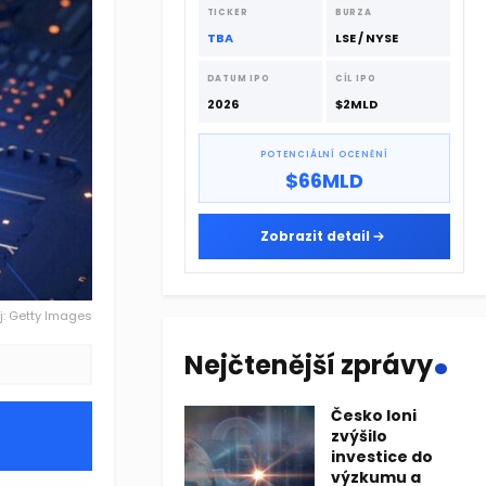
dodavatelskému řetězci.
TICKER
BURZA
TBA
LSE / NYSE
DATUM IPO
CÍL IPO
2026
$2MLD
POTENCIÁLNÍ OCENĚNÍ
$66MLD
Zobrazit detail
j: Getty Images
.
Nejčtenější zprávy
Česko loni
zvýšilo
investice do
výzkumu a