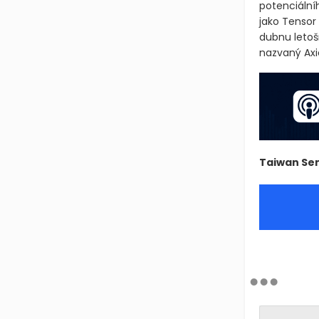
potenciální
jako Tensor 
dubnu letoš
nazvaný Axi
Taiwan Se