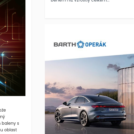
během níž vzrostly celkem...
ože
ěný
 baleny s
u oblast