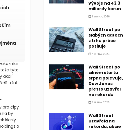
vývoje na 43,3
cích
miliardy korun
8 SRPNA, 2026
abším
Wall Street po
slabých datech
z trhu práce
zejména
posiluje
7 SRPNA, 2026
zákazníci
Wall Street po
stože tyto
silném startu
 akcií
srpna polevuje,
rší tržní
Dow Jones
přesto uzavřel
na rekordu
”
5 SRPNA, 2026
 pro čipy
esla by
Wall Street
k klesly
uzavřela na
oldings o
rekordu, akcie