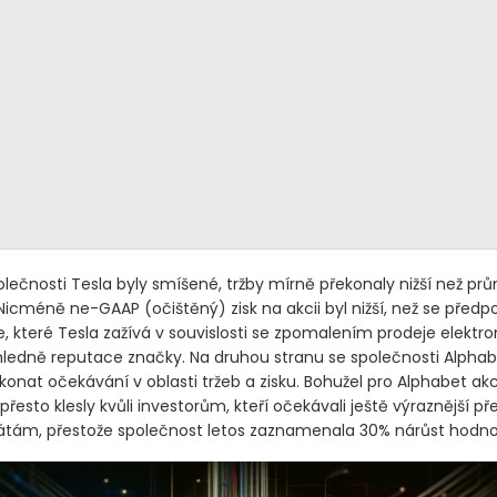
olečnosti Tesla byly smíšené, tržby mírně překonaly nižší než pr
 Nicméně ne-GAAP
(očištěný)
zisk na akcii byl nižší, než se předp
e, které Tesla zažívá v souvislosti se zpomalením prodeje elektr
ledně reputace značky. Na druhou stranu se společnosti Alpha
konat očekávání v oblasti tržeb a zisku. Bohužel pro Alphabet akc
přesto klesly kvůli investorům, kteří očekávali ještě výraznější př
rátám, přestože společnost letos zaznamenala 30% nárůst hodnot