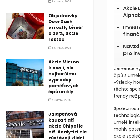
8 SRPNA, 2026
Akcie 
Alphab
Objednávky
DoorDash
Invest
vzrostly téměř
o 28 %, akcie
finanč
rostou
Navzdo
8 SRPNA, 2026
pro in
Akcie Micron
klesají, ale
července vý
nejhoršímu
čipů s umělo
výprodeji
výsledky ho
paměťových
těchto spole
čipů unikly
trendy než 
7 SRPNA, 2026
Společnosti
Jalapeňová
technologic
kauza tlačí
umělé intel
akcie Chipotle
mohly poten
níž. Analytici ale
akcie spole
zůstávají klidní