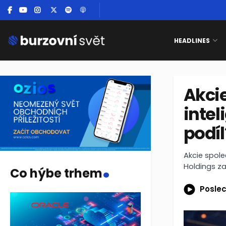
HEADLINES
Akci
intel
podíl
.
Akcie spol
Holdings z
Co hýbe trhem
Poslec