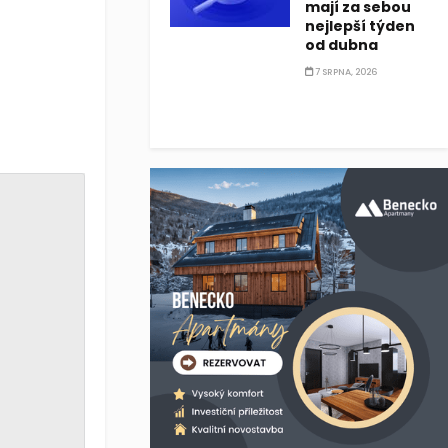
mají za sebou
nejlepší týden
od dubna
7 SRPNA, 2026