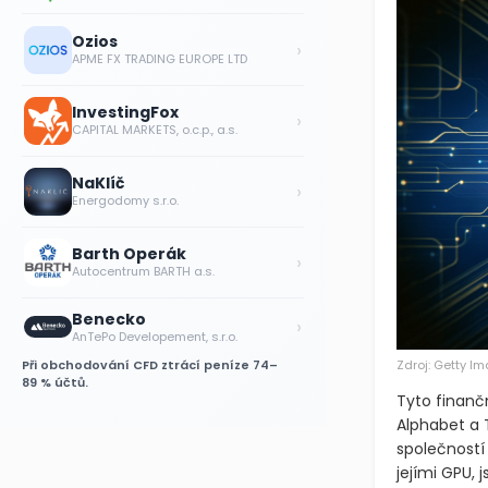
Ozios
›
APME FX TRADING EUROPE LTD
InvestingFox
›
CAPITAL MARKETS, o.c.p., a.s.
NaKlíč
›
Energodomy s.r.o.
Barth Operák
›
Autocentrum BARTH a.s.
Benecko
›
AnTePo Developement, s.r.o.
Při obchodování CFD ztrácí peníze 74–
Zdroj: Getty I
89 % účtů.
Tyto finančn
Alphabet a T
společností
jejími GPU,