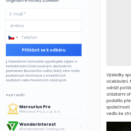
originální e-booky ZDARMA!
Přihlásit se k odběru
Odesláním formuláře vyjadřujete zájem o
kontaktování licencovaným obchodním
partnerem Burzovního světa, který vám může
Výsledky sp
poskytnout informace o investičních
službách nebo finančních nástrojích.
očekávání.
odráží potíž
otázkami oh
PARTNEŘI:
podařilo pře
Mercurius Pro
společnosti 
›
Mercurius Pro, o. c. p., a. s.
vedlo ke zt
Wonderinterest
›
Wonderinterest Trading Ltd