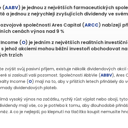
 (
AABV
) je jednou z největších farmaceutických spol
tě a jednou z nejrychleji zvyšujících dividendy ve své
rozvojové společnosti Ares Capital (
ARCC
) nabízejí př
ních cenách výnos nad 9 %
 Income (
O
) je jedním z největších realitních investičn
 s jehož akciemi mohou běžní investoři obchodovat na
ých trzích
 zvýšit svůj pasivní příjem, existuje několik dividendových akci
ré si zaslouží vaši pozornost. Společnosti AbbVie
(
ABBV
)
, Ares 
ealty Income
(
O
)
mají na to, aby v příštích letech přinášely do 
romady dividendových plateb.
jímá vysoký výnos na začátku, rychlý růst výplat nebo obojí, tyto
 dividendy mají vše, co je potřeba k tomu, aby dlouhodobě přináš
ěz. A co je nejlepší, po klepnutí na tlačítko koupit nemusíte hn