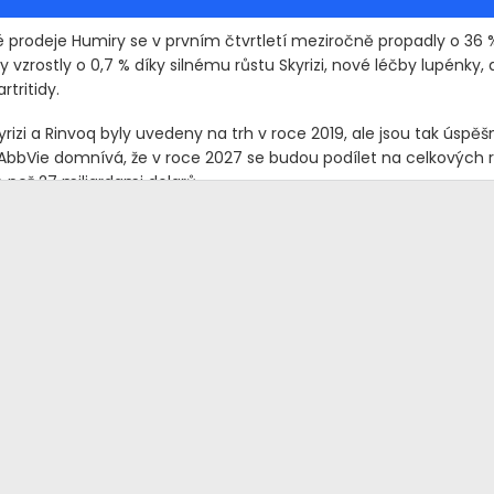
 prodeje Humiry se v prvním čtvrtletí meziročně propadly o 36 %
y vzrostly o 0,7 % díky silnému růstu Skyrizi, nové léčby lupénky, 
rtritidy.
yrizi a Rinvoq byly uvedeny na trh v roce 2019, ale jsou tak úspěš
AbbVie domnívá, že v roce 2027 se budou podílet na celkových 
 než 27 miliardami dolarů.