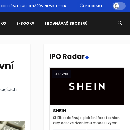
ODEBÍRAT BULLIONÁŘŮV NEWSLETTER
PODCAST
SKO
E-BOOKY
SROVNÁVAČ BROKERŮ
.
IPO Radar
vní
LSE / NYSE
cejících
SHEIN
SHEIN redefinuje globální fast fashion
díky datově řízenému modelu výroby
a extrémně rychlému