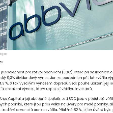
mages
al
 je společnost pro rozvoj podnikání
(BDC)
, která při posledních
ský 9,3% dividendový výnos. Jen za posledních pět let zvýšila vý
14,3 %. S tak vysokým výnosem dopředu však pouhé udržení její 
í k dosažení výnosu, který uspokojí většinu investorů.
Ares Capital a její obdobné společnosti BDC jsou v podstatě věři
h podniků, které jsou příliš velké na úvěry pro malé podniky, ale
e tradiční americká banka zvážila. Přibližně 82 % jejích úvěrů byl