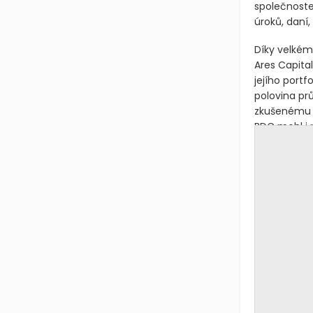
společnoste
úroků, daní
Díky velkému
Ares Capital
jejího portf
polovina pr
zkušenému u
BDC mohl i 