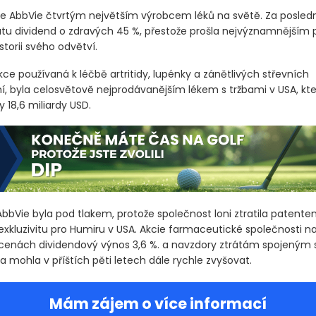
 je AbbVie čtvrtým největším výrobcem léků na světě. Za posledn
latu dividend o zdravých 45 %, přestože prošla nejvýznamnější
torii svého odvětví.
kce používaná k léčbě artritidy, lupénky a zánětlivých střevních
 byla celosvětově nejprodávanějším lékem s tržbami v USA, kte
 18,6 miliardy USD.
AbbVie byla pod tlakem, protože společnost loni ztratila patent
kluzivitu pro Humiru v USA. Akcie farmaceutické společnosti nab
cenách dividendový výnos 3,6 %. a navzdory ztrátám spojeným 
a mohla v příštích pěti letech dále rychle zvyšovat.
Mám zájem o více informací