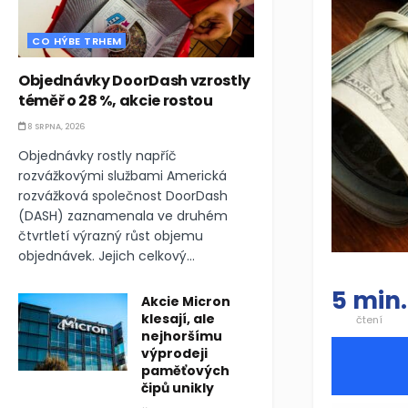
CO HÝBE TRHEM
Objednávky DoorDash vzrostly
téměř o 28 %, akcie rostou
8 SRPNA, 2026
Objednávky rostly napříč
rozvážkovými službami Americká
rozvážková společnost DoorDash
(DASH) zaznamenala ve druhém
čtvrtletí výrazný růst objemu
objednávek. Jejich celkový...
5 min.
Akcie Micron
klesají, ale
čtení
nejhoršímu
výprodeji
paměťových
čipů unikly