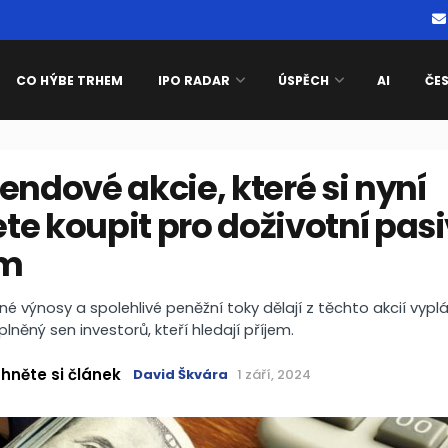
CO HÝBE TRHEM
IPO RADAR
ÚSPĚCH
AI
ČE
endové akcie, které si nyní
e koupit pro doživotní pasi
em
 výnosy a spolehlivé peněžní toky dělají z těchto akcií vyplá
lněný sen investorů, kteří hledají příjem.
hněte si článek
David Škvára
1 září, 2024