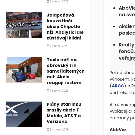
7 SRPNA, 2026
AbbVie
na svě
Jalapeňová
kauza tlačí
Akcie 
akcie Chipotle
níž. Analytici ale
posled
zůstávají klidní
Realty
7 SRPNA, 2026
fondů,
veřejn
Tesla míří na
obrovský trh
samořiditelných
Pokud chcete
aut. Akcie
výnosem, kte
reagují růstem
(
ARCC
)
a R
7 SRPNA, 2026
portfolia h
Plány Starlinku
Ať už vás za
srazily akcie T-
vyplácející
Mobile, AT&T a
hromady pen
Verizonu
AbbVie
6 SRPNA, 2026