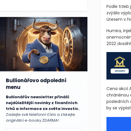
Podle tržeb
zvýšila výp
útesem v his
Humira, inje
onemocnění,
2022 dosáhly
Bullionářovo odpolední
menu
Cena akcií 
chráněnou ex
Bullionářův newsletter přináší
posledních 
nejdůležitější novinky z finančních
by se výplat
trhů a informace ze světa investic.
Zadejte své telefonní číslo a získejte
originální e-booky ZDARMA!