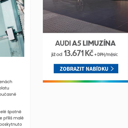
 cenách
platu
současné
telé špatně
 příliš malé
o poskytnuto