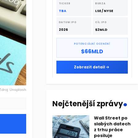
dodavatelskému řetězci.
TICKER
BURZA
TBA
LSE / NYSE
DATUM IPO
CÍL IPO
2026
$2MLD
POTENCIÁLNÍ OCENĚNÍ
$66MLD
Zobrazit detail
Zdroj: Unsplash
.
Nejčtenější zprávy
Wall Street po
slabých datech
z trhu práce
posiluje