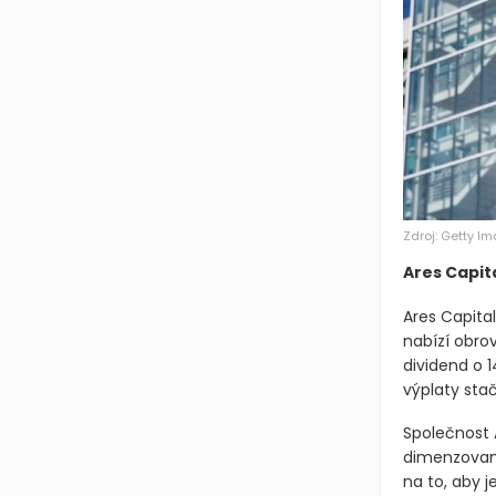
Zdroj: Getty I
Ares Capit
Ares Capital
nabízí obrov
dividend o 
výplaty stač
Společnost 
dimenzovanýc
na to, aby j