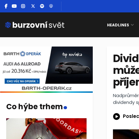
HEADLINES
Divid
můžet
příj
.
Nadprůměrné
dividendy sp
Co hýbe trhem
Poslec