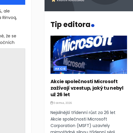
, ale
.
a Rinvoq,
Tip editora
né, že se
ročních
AKCIE
Akcie společnosti Microsoft
zažívají vzestup, jaký tu nebyl
už 26 let
5 SRPNA, 2026
Nejsilnější třídenní růst za 26 let
Akcie společnosti Microsoft
Corporation (MSFT) uzavřely
mimořádně silnou třídenní sérii,