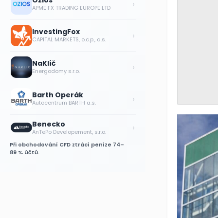
Ozios
›
APME FX TRADING EUROPE LTD
InvestingFox
›
CAPITAL MARKETS, o.c.p., a.s.
NaKlíč
›
Energodomy s.r.o.
Barth Operák
›
Autocentrum BARTH a.s.
Benecko
›
AnTePo Developement, s.r.o.
Při obchodování CFD ztrácí peníze 74–
89 % účtů.