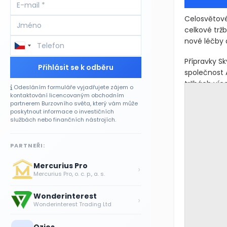
Celosvětové
celkové tržb
nové léčby a
Přípravky Sk
Přihlásit se k odběru
společnost 
tržbách více
Odesláním formuláře vyjadřujete zájem o
kontaktování licencovaným obchodním
partnerem Burzovního světa, který vám může
poskytnout informace o investičních
službách nebo finančních nástrojích.
PARTNEŘI:
Mercurius Pro
›
Mercurius Pro, o. c. p., a. s.
Wonderinterest
›
Wonderinterest Trading Ltd