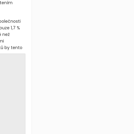
čtením
polečnosti
ouze 1,7 %
ě než
mi
ů by tento