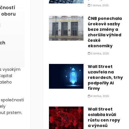
7 SRPNA, 2026
ečností
m oboru
ČNB ponechala
úrokové sazby
i
beze změny a
zhoršila výhled
české
ích
ekonomiky
6 SRPNA, 2026
Wall Street
í s vysokým
uzavřela na
Capital
rekordech, trhy
vašeho
podpořily AI
firmy
4 SRPNA, 2026
 společnosti
ely
Wall Street
out prstem.
oslabila kvůli
růstu cen ropy
a výnosů