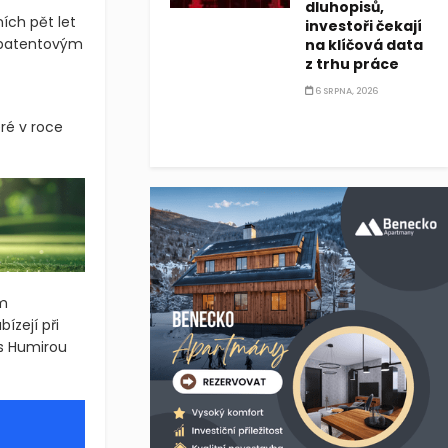
dluhopisů,
ích pět let
investoři čekají
m patentovým
na klíčová data
z trhu práce
6 SRPNA, 2026
ré v roce
em
ízejí při
s Humirou