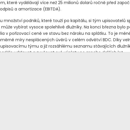
m, které vydělávají více než 25 milionů dolarů ročně před zapo
, odpisů a amortizace
(EBITDA)
.
 množství podniků, které touží po kapitálu, si tým upisovatelů s
 může vybírat vysoce spolehlivé dlužníky. Na konci března bylo p
olia v pořizovací ceně ve stavu bez nároku na splátku. To je mén
ůměrné míry nesplácených úvěrů v celém odvětví BDC. Díky vel
pisovacímu týmu a již rozsáhlému seznamu stávajících dlužník
nadále udržovat a zvyšovat své výplaty po mnoho dalších let.