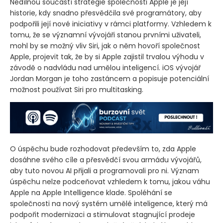
Nedílnou součástí strategie společnosti Apple je její
historie, kdy snadno přesvědčila své programátory, aby
podpořili její nové iniciativy v rámci platformy. Vzhledem k
tomu, že se významní vývojáři stanou prvními uživateli,
mohl by se možný vliv Siri, jak o něm hovoří společnost
Apple, projevit tak, že by si Apple zajistil trvalou výhodu v
závodě o nadvládu nad umělou inteligencí. iOS vývojář
Jordan Morgan je toho zastáncem a popisuje potenciální
možnost používat Siri pro multitasking.
O úspěchu bude rozhodovat především to, zda Apple
dosáhne svého cíle a přesvědčí svou armádu vývojářů,
aby tuto novou AI přijali a programovali pro ni. Význam
úspěchu nelze podceňovat vzhledem k tomu, jakou váhu
Apple na Apple Intelligence klade. Spoléhání se
společnosti na nový systém umělé inteligence, který má
podpořit modernizaci a stimulovat stagnující prodeje