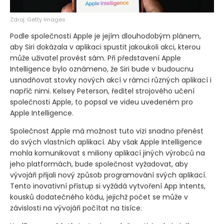
Zdroj: Getty Images
Podle společnosti Apple je jejím dlouhodobým plánem,
aby Siri dokázala v aplikaci spustit jakoukoli akci, kterou
může uživatel provést sám. Při představení Apple
Intelligence bylo oznámeno, že Siri bude v budoucnu
usnadňovat stovky nových akcí v rámci různých aplikací i
napříč nimi. Kelsey Peterson, ředitel strojového učení
společnosti Apple, to popsal ve videu uvedeném pro
Apple Intelligence.
Společnost Apple má možnost tuto vizi snadno přenést
do svých vlastních aplikací. Aby však Apple Intelligence
mohla komunikovat s miliony aplikací jiných výrobců na
jeho platformách, bude společnost vyžadovat, aby
vývojáři přijali nový způsob programování svých aplikací.
Tento inovativní přístup si vyžádá vytvoření App Intents,
kousků dodatečného kódu, jejichž počet se může v
závislosti na vývojáři počítat na tisíce.