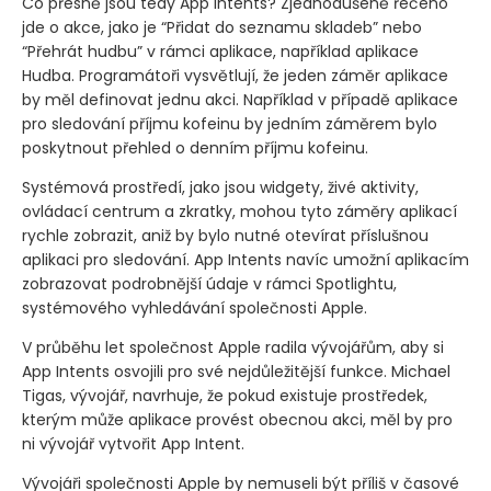
Co přesně jsou tedy App Intents? Zjednodušeně řečeno
jde o akce, jako je “Přidat do seznamu skladeb” nebo
“Přehrát hudbu” v rámci aplikace, například aplikace
Hudba. Programátoři vysvětlují, že jeden záměr aplikace
by měl definovat jednu akci. Například v případě aplikace
pro sledování příjmu kofeinu by jedním záměrem bylo
poskytnout přehled o denním příjmu kofeinu.
Systémová prostředí, jako jsou widgety, živé aktivity,
ovládací centrum a zkratky, mohou tyto záměry aplikací
rychle zobrazit, aniž by bylo nutné otevírat příslušnou
aplikaci pro sledování. App Intents navíc umožní aplikacím
zobrazovat podrobnější údaje v rámci Spotlightu,
systémového vyhledávání společnosti Apple.
V průběhu let společnost Apple radila vývojářům, aby si
App Intents osvojili pro své nejdůležitější funkce. Michael
Tigas, vývojář, navrhuje, že pokud existuje prostředek,
kterým může aplikace provést obecnou akci, měl by pro
ni vývojář vytvořit App Intent.
Vývojáři společnosti Apple by nemuseli být příliš v časové