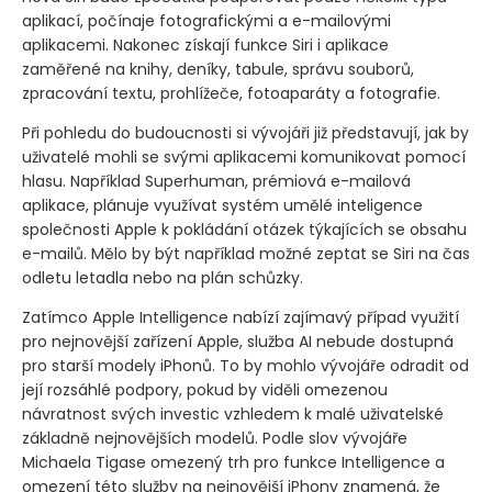
aplikací, počínaje fotografickými a e-mailovými
aplikacemi. Nakonec získají funkce Siri i aplikace
zaměřené na knihy, deníky, tabule, správu souborů,
zpracování textu, prohlížeče, fotoaparáty a fotografie.
Při pohledu do budoucnosti si vývojáři již představují, jak by
uživatelé mohli se svými aplikacemi komunikovat pomocí
hlasu. Například Superhuman, prémiová e-mailová
aplikace, plánuje využívat systém umělé inteligence
společnosti Apple k pokládání otázek týkajících se obsahu
e-mailů. Mělo by být například možné zeptat se Siri na čas
odletu letadla nebo na plán schůzky.
Zatímco Apple Intelligence nabízí zajímavý případ využití
pro nejnovější zařízení Apple, služba AI nebude dostupná
pro starší modely iPhonů. To by mohlo vývojáře odradit od
její rozsáhlé podpory, pokud by viděli omezenou
návratnost svých investic vzhledem k malé uživatelské
základně nejnovějších modelů. Podle slov vývojáře
Michaela Tigase omezený trh pro funkce Intelligence a
omezení této služby na nejnovější iPhony znamená, že