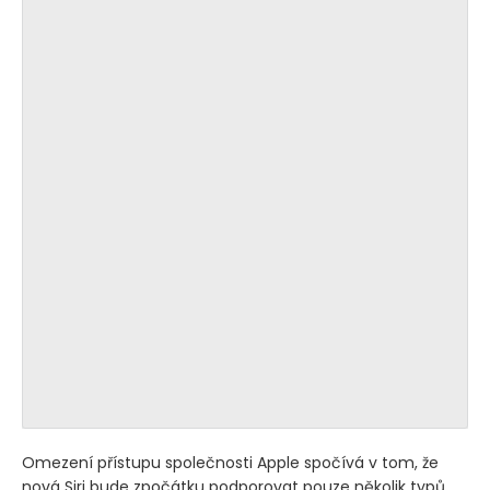
Omezení přístupu společnosti Apple spočívá v tom, že
nová Siri bude zpočátku podporovat pouze několik typů