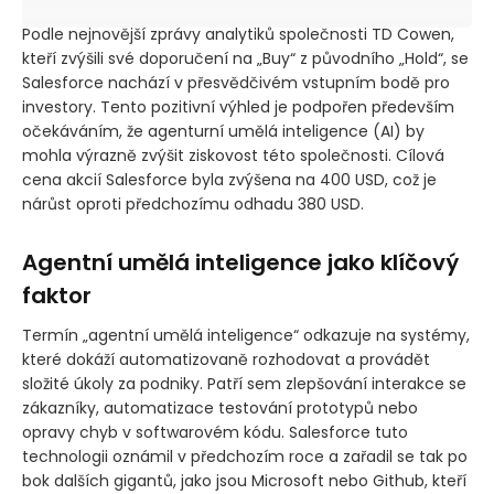
Podle nejnovější zprávy analytiků společnosti TD Cowen,
kteří zvýšili své doporučení na „Buy“ z původního „Hold“, se
Salesforce nachází v přesvědčivém vstupním bodě pro
investory. Tento pozitivní výhled je podpořen především
očekáváním, že agenturní umělá inteligence
(AI)
by
mohla výrazně zvýšit ziskovost této společnosti. Cílová
cena akcií Salesforce byla zvýšena na 400 USD, což je
nárůst oproti předchozímu odhadu 380 USD.
Agentní umělá inteligence jako klíčový
faktor
Termín „agentní umělá inteligence“ odkazuje na systémy,
které dokáží automatizovaně rozhodovat a provádět
složité úkoly za podniky. Patří sem zlepšování interakce se
zákazníky, automatizace testování prototypů nebo
opravy chyb v softwarovém kódu. Salesforce tuto
technologii oznámil v předchozím roce a zařadil se tak po
bok dalších gigantů, jako jsou Microsoft nebo Github, kteří