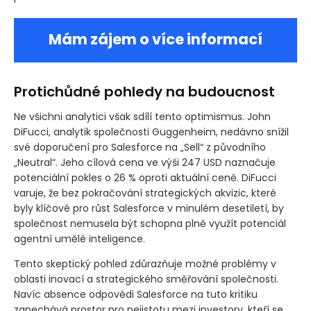
Mám zájem o více informací
Protichůdné pohledy na budoucnost
Ne všichni analytici však sdílí tento optimismus. John
DiFucci, analytik společnosti Guggenheim, nedávno snížil
své doporučení pro Salesforce na „Sell“ z původního
„Neutral“. Jeho cílová cena ve výši 247 USD naznačuje
potenciální pokles o 26 % oproti aktuální ceně. DiFucci
varuje, že bez pokračování strategických akvizic, které
byly klíčové pro růst Salesforce v minulém desetiletí, by
společnost nemusela být schopna plně využít potenciál
agentní umělé inteligence.
Tento skeptický pohled zdůrazňuje možné problémy v
oblasti inovací a strategického směřování společnosti.
Navíc absence odpovědi Salesforce na tuto kritiku
zanechává prostor pro nejistotu mezi investory, kteří se