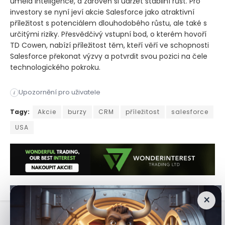
umělá inteligence, a zároveň si udržet stabilní růst. Pro
investory se nyní jeví akcie Salesforce jako atraktivní
příležitost s potenciálem dlouhodobého růstu, ale také s
určitými riziky. Přesvědčivý vstupní bod, o kterém hovoří
TD Cowen, nabízí příležitost těm, kteří věří ve schopnosti
Salesforce překonat výzvy a potvrdit svou pozici na čele
technologického pokroku.
Upozornění pro uživatele
i
Společnost Salesforce, přední hráč na trhu softwaru pro říze
Tagy:
Akcie
burzy
CRM
příležitost
salesforce
USA
×