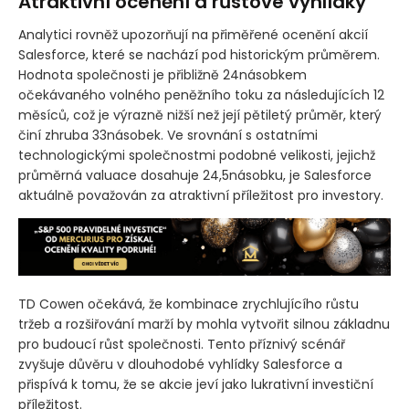
Atraktivní ocenění a růstové vyhlídky
Analytici rovněž upozorňují na přiměřené ocenění akcií
Salesforce, které se nachází pod historickým průměrem.
Hodnota společnosti je přibližně 24násobkem
očekávaného volného peněžního toku za následujících 12
měsíců, což je výrazně nižší než její pětiletý průměr, který
činí zhruba 33násobek. Ve srovnání s ostatními
technologickými společnostmi podobné velikosti, jejichž
průměrná valuace dosahuje 24,5násobku, je Salesforce
aktuálně považován za atraktivní příležitost pro investory.
TD Cowen očekává, že kombinace zrychlujícího růstu
tržeb a rozšiřování marží by mohla vytvořit silnou základnu
pro budoucí růst společnosti. Tento příznivý scénář
zvyšuje důvěru v dlouhodobé vyhlídky Salesforce a
přispívá k tomu, že se akcie jeví jako lukrativní investiční
příležitost.