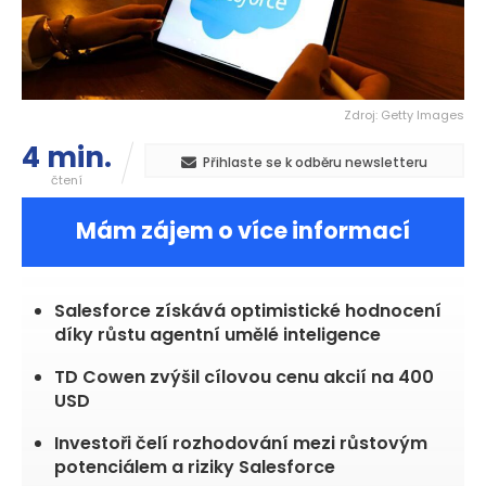
Zdroj: Getty Images
4 min.
Přihlaste se k odběru newsletteru
čtení
Mám zájem o více informací
Salesforce získává optimistické hodnocení
díky růstu agentní umělé inteligence
TD Cowen zvýšil cílovou cenu akcií na 400
USD
Investoři čelí rozhodování mezi růstovým
potenciálem a riziky Salesforce