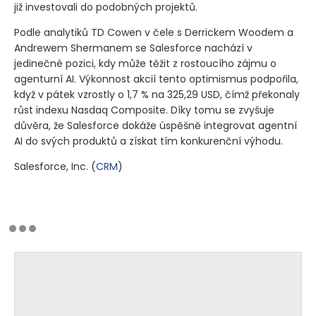
již investovali do podobných projektů.
Podle analytiků TD Cowen v čele s Derrickem Woodem a
Andrewem Shermanem se Salesforce nachází v
jedinečné pozici, kdy může těžit z rostoucího zájmu o
agenturní AI. Výkonnost akcií tento optimismus podpořila,
když v pátek vzrostly o 1,7 % na 325,29 USD, čímž překonaly
růst indexu Nasdaq Composite. Díky tomu se zvyšuje
důvěra, že Salesforce dokáže úspěšně integrovat agentní
AI do svých produktů a získat tím konkurenční výhodu.
Salesforce, Inc.
(
CRM
)