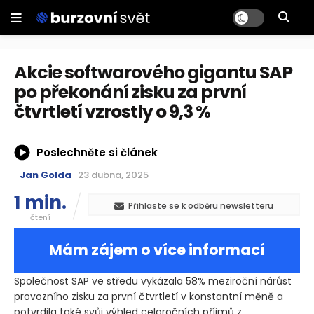
Akcie softwarového gigantu SAP
po překonání zisku za první
čtvrtletí vzrostly o 9,3 %
Poslechněte si článek
Jan Golda
23 dubna, 2025
1 min.
Přihlaste se k odběru newsletteru
čtení
Mám zájem o více informací
Společnost SAP ve středu vykázala 58% meziroční nárůst
provozního zisku za první čtvrtletí v konstantní měně a
potvrdila také svůj výhled celoročních příjmů z