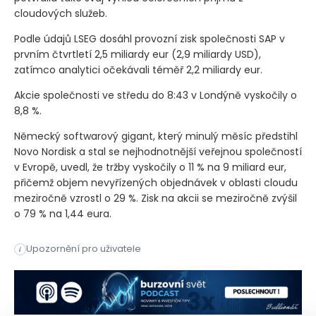
cloudových služeb.
Podle údajů LSEG dosáhl provozní zisk společnosti SAP v
prvním čtvrtletí 2,5 miliardy eur
(2,9 miliardy USD)
,
zatímco analytici očekávali téměř 2,2 miliardy eur.
Akcie společnosti ve středu do 8:43 v Londýně vyskočily o
8,8 %.
Německý softwarový gigant, který minulý měsíc předstihl
Novo Nordisk a stal se nejhodnotnější veřejnou společností
v Evropě, uvedl, že tržby vyskočily o 11 % na 9 miliard eur,
přičemž objem nevyřízených objednávek v oblasti cloudu
meziročně vzrostl o 29 %. Zisk na akcii se meziročně zvýšil
o 79 % na 1,44 eura.
Společnost SAP ve středu vykázala 58% meziroční nárůst provoz
Upozornění pro uživatele
i
Společnost SAP ve středu vykázala 58% meziroční nárůst provoz