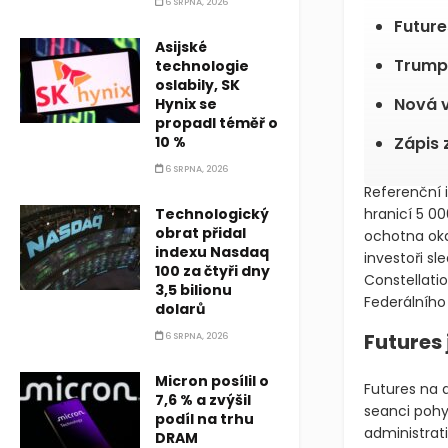
6 SRPNA, 2026
Futures
Asijské
Trumpo
technologie
oslabily, SK
Nová 
Hynix se
propadl téměř o
10 %
Zápis 
6 SRPNA, 2026
Referenční 
Technologický
hranicí 5 0
obrat přidal
ochotna oka
indexu Nasdaq
investoři sl
100 za čtyři dny
Constellati
3,5 bilionu
Federálního
dolarů
Futures 
6 SRPNA, 2026
Micron posílil o
Futures na 
7,6 % a zvýšil
seanci pohy
podíl na trhu
administrat
DRAM