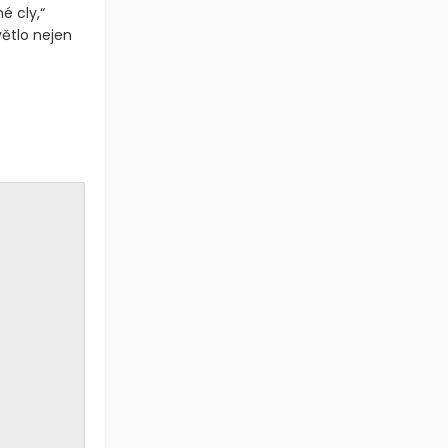
é cly,“
větlo nejen