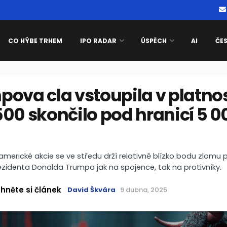
CO HÝBE TRHEM
IPO RADAR
ÚSPĚCH
AI
ČE
ova cla vstoupila v platnos
00 skončilo pod hranicí 5 0
ů
americké akcie se ve středu drží relativně blízko bodu zlomu
ezidenta Donalda Trumpa jak na spojence, tak na protivníky.
hněte si článek
David Škvára
9 dubna, 2025