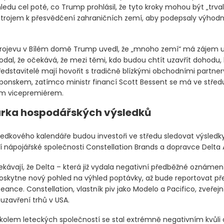
edu cel poté, co Trump prohlásil, že tyto kroky mohou být „trval
trojem k přesvědčení zahraničních zemí, aby podepsaly výhod
rojevu v Bílém domě Trump uvedl, že „mnoho zemí“ má zájem u
odal, že očekává, že mezi těmi, kdo budou chtít uzavřít dohodu, 
edstavitelé mají hovořit s tradičně blízkými obchodními partnery
ponskem, zatímco ministr financí Scott Bessent se má ve středu
m vicepremiérem.
rka hospodářských výsledků
ledkového kalendáře budou investoři ve středu sledovat výsledk
 nápojářské společnosti Constellation Brands a dopravce Delta Ai
ekávají, že Delta – která již vydala negativní předběžné oznámení
 poskytne nový pohled na výhled poptávky, až bude reportovat př
ance. Constellation, vlastník piv jako Modelo a Pacifico, zveřejn
uzavření trhů v USA.
kolem leteckých společností se stal extrémně negativním kvůli