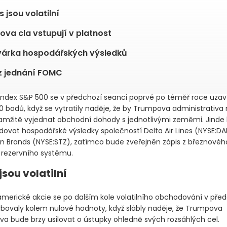
 jsou volatilní
va cla vstupují v platnost
várka hospodářských výsledků
z jednání FOMC
index S&P 500 se v předchozí seanci poprvé po téměř roce uzav
00 bodů, když se vytratily naděje, že by Trumpova administrativa
mžitě vyjednat obchodní dohody s jednotlivými zeměmi. Jinde
edovat hospodářské výsledky společností Delta Air Lines
(NYSE:DA
on Brands
(NYSE:STZ)
, zatímco bude zveřejněn zápis z březnovéh
 rezervního systému.
jsou volatilní
americké akcie se po dalším kole volatilního obchodování v pře
bovaly kolem nulové hodnoty, když slábly naděje, že Trumpova
iva bude brzy usilovat o ústupky ohledně svých rozsáhlých cel.