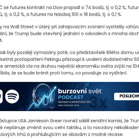
 se futures kontrakt na Dow propadl o 74 bodů, tj. o 0,2 %, futu
, tj. o 0,2 %, a futures na Nasdaq 100 o 18 bodů, tj. o 0,1 %.
y na Wall Street v úterý při zahajovacím zvonění vystřelily vzhů
vání, že Trump bude otevřený jednání o odvodech s mnoha obc
A.
šak byly později vymazány poté, co představitelé Bílého domu uve
dvetná protiopatření Pekingu přistoupí k uvalení dodatečného 50
se americká cla na druhou největší ekonomiku světa zvýší na 104
líbila, že se bude bránit proti tomu, co považuje za vydírání.
stupce USA Jamieson Greer rovněž sdělil senátní komisi, že Tr
obě neplánuje změnit svou celní taktiku, a to navzdory několikad
iových trhů a prohlubujícím se obavám z možné recese.