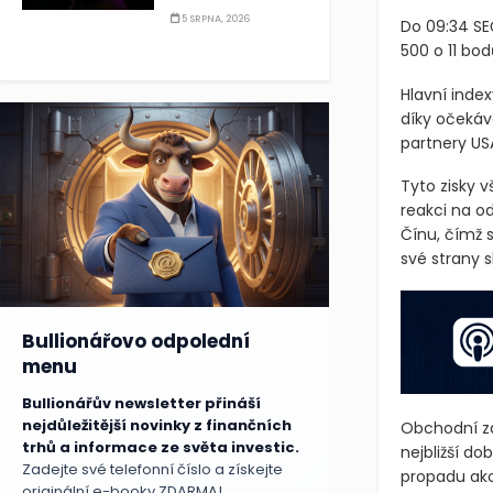
5 SRPNA, 2026
Do 09:34 SEČ
500 o 11 bodů
Hlavní index
díky očeká
partnery US
Tyto zisky v
reakci na o
Čínu, čímž 
své strany s
Bullionářovo odpolední
menu
Bullionářův newsletter přináší
nejdůležitější novinky z finančních
Obchodní zá
trhů a informace ze světa investic.
nejbližší d
Zadejte své telefonní číslo a získejte
propadu akc
originální e-booky ZDARMA!