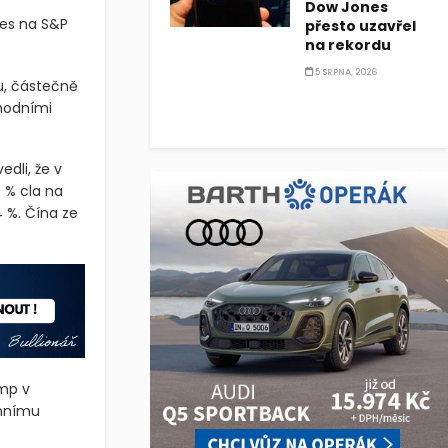
Dow Jones
res na S&P
přesto uzavřel
na rekordu
5 SRPNA, 2026
ru, částečně
hodními
dli, že v
 % cla na
 %. Čína ze
ump v
ennímu