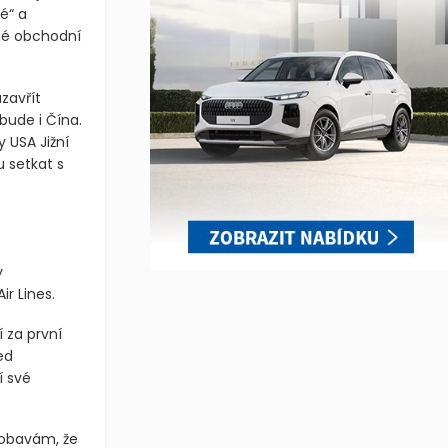
é“ a
né obchodní
zavřít
bude i Čína.
 USA Jižní
 setkat s
y
r Lines.
 za první
ed
í své
 obavám, že