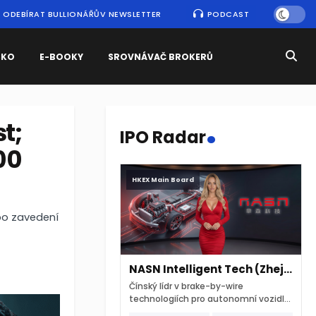
ODEBÍRAT BULLIONÁŘŮV NEWSLETTER
PODCAST
SKO
E-BOOKY
SROVNÁVAČ BROKERŮ
.
t;
IPO Radar
00
HKEX Main Board
 po zavedení
NASN Intelligent Tech (Zhejiang)
Čínský lídr v brake-by-wire
technologiích pro autonomní vozidla
vstupuje na hongkongskou burzu 7.