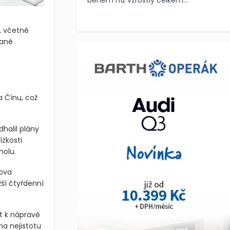
během níž vzrostly celkem...
i, včetně
lané
 Čínu, což
halil plány
ízkosti
holu.
pova
žší čtyřdenní
t k nápravě
a nejistotu