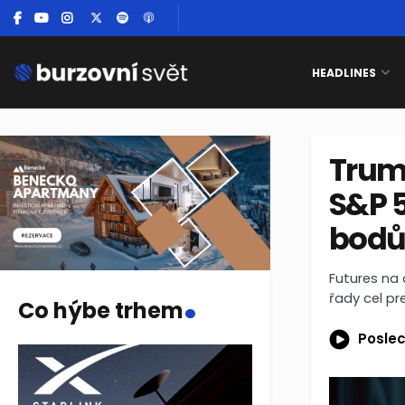
HEADLINES
Trump
S&P 5
bod
.
Futures na 
řady cel pr
Co hýbe trhem
Poslec