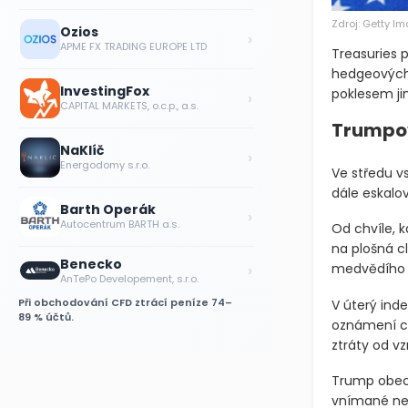
Zdroj: Getty I
Ozios
›
APME FX TRADING EUROPE LTD
Treasuries p
hedgeových 
InvestingFox
poklesem jin
›
CAPITAL MARKETS, o.c.p., a.s.
Trumpov
NaKlíč
›
Energodomy s.r.o.
Ve středu v
dále eskalov
Barth Operák
›
Autocentrum BARTH a.s.
Od chvíle, 
na plošná cl
Benecko
›
medvědího t
AnTePo Developement, s.r.o.
Při obchodování CFD ztrácí peníze 74–
V úterý ind
89 % účtů.
oznámení cel
ztráty od vz
Trump obecn
vnímané nes