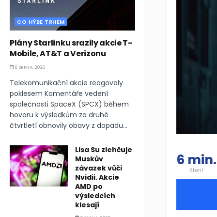
CO HÝBE TRHEM
Plány Starlinku srazily akcie T-
Mobile, AT&T a Verizonu
6 SRPNA, 2026
Telekomunikační akcie reagovaly
poklesem Komentáře vedení
společnosti SpaceX (SPCX) během
hovoru k výsledkům za druhé
čtvrtletí obnovily obavy z dopadu...
Lisa Su zlehčuje
6 min.
Muskův
závazek vůči
čtení
Nvidii. Akcie
AMD po
výsledcích
klesají