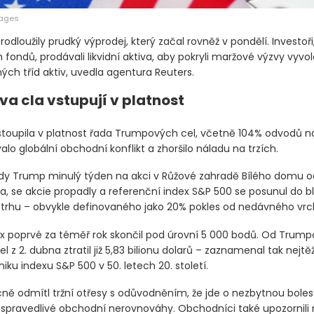
mages
rodloužily prudký výprodej, který začal rovněž v pondělí. Investoř
fondů, prodávali likvidní aktiva, aby pokryli maržové výzvy vyvo
ých tříd aktiv, uvedla agentura Reuters.
a cla vstupují v platnost
stoupila v platnost řada Trumpových cel, včetně 104% odvodů na
alo globální obchodní konflikt a zhoršilo náladu na trzích.
kdy Trump minulý týden na akci v Růžové zahradě Bílého domu od
a, se akcie propadly a referenční index S&P 500 se posunul do bl
rhu – obvykle definovaného jako 20% pokles od nedávného vrc
ex poprvé za téměř rok skončil pod úrovní 5 000 bodů. Od Trum
 z 2. dubna ztratil již 5,83 bilionu dolarů – zaznamenal tak nejtě
niku indexu S&P 500 v 50. letech 20. století.
ě odmítl tržní otřesy s odůvodněním, že jde o nezbytnou boles
pravedlivé obchodní nerovnováhy. Obchodníci také upozornili n