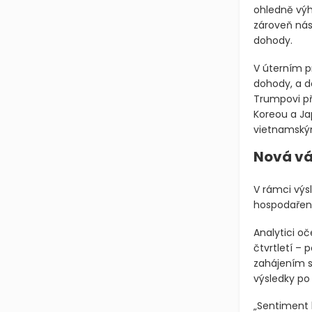
ohledně výhl
zároveň nás
dohody.
V úterním p
dohody, a d
Trumpovi př
Koreou a Ja
vietnamský
Nová vá
V rámci výs
hospodaření
Analytici oč
čtvrtletí –
zahájením se
výsledky po 
„Sentiment 