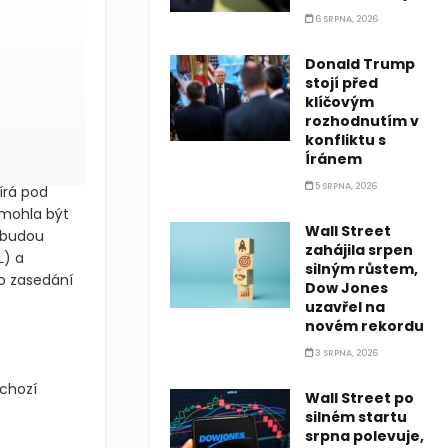
6 SRPNA, 2026
Donald Trump
stojí před
klíčovým
rozhodnutím v
konfliktu s
Íránem
5 SRPNA, 2026
írá pod
 mohla být
Wall Street
 budou
zahájila srpen
L)
a
silným růstem,
o zasedání
Dow Jones
uzavřel na
novém rekordu
3 SRPNA, 2026
dchozí
Wall Street po
silném startu
srpna polevuje,