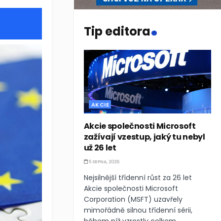
.
Tip editora
AKCIE
Akcie společnosti Microsoft
zažívají vzestup, jaký tu nebyl
už 26 let
5 SRPNA, 2026
Nejsilnější třídenní růst za 26 let
Akcie společnosti Microsoft
Corporation (MSFT) uzavřely
mimořádně silnou třídenní sérii,