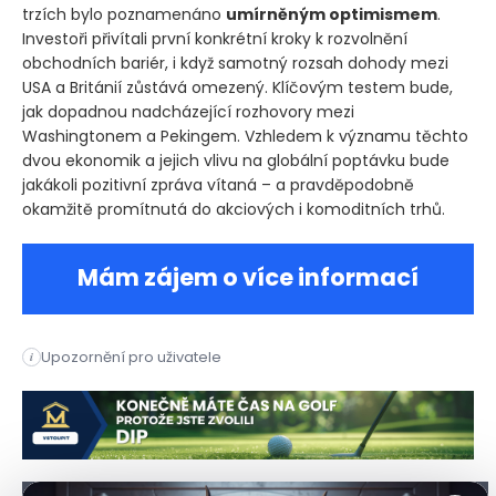
trzích bylo poznamenáno
umírněným optimismem
.
Investoři přivítali první konkrétní kroky k rozvolnění
obchodních bariér, i když samotný rozsah dohody mezi
USA a Británií zůstává omezený. Klíčovým testem bude,
jak dopadnou nadcházející rozhovory mezi
Washingtonem a Pekingem. Vzhledem k významu těchto
dvou ekonomik a jejich vlivu na globální poptávku bude
jakákoli pozitivní zpráva vítaná – a pravděpodobně
okamžitě promítnutá do akciových i komoditních trhů.
Mám zájem o více informací
Upozornění pro uživatele
i
Evropské akciové trhy zakončí týden v mírném plusu, když inv