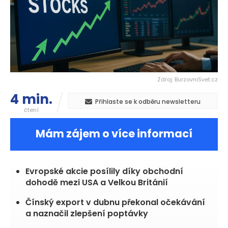
Zdroj: BurzovniSvet.cz
4 min.
Přihlaste se k odběru newsletteru
čtení
Mám zájem o více informací
Evropské akcie posílily díky obchodní
dohodě mezi USA a Velkou Británií
Čínský export v dubnu překonal očekávání
a naznačil zlepšení poptávky