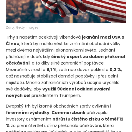
Zdroj: Getty Images
Trhy s napětím očekávají víkendová
jednání mezi USA a
Čínou
, která by mohla vést ke zmírnění obchodní války
mezi dvěma největšími ekonomikami světa. Jednání
přicházejí v době, kdy
čínský export za duben překonal
očekávání
, a to díky silné zahraniční poptávce.
Meziročně vzrostl o
8,1 %
, zatímco dovoz poklesl o
0,2 %
,
což naznačuje stabilizaci domácí poptávky i přes celní
nejistotu. Mnoho zahraničních výrobců údajně urychlilo
své dodávky, aby
využili 90denní odklad uvalení
nových cel
prezidentem Trumpem.
Evropský trh byl kromě obchodních zpráv ovlivněn i
firemními výsledky
.
Commerzbank
překvapila
investory oznámením
nárůstu čistého zisku o téměř 12
%
za první čtvrtletí, čímž překonala očekávání, která
počítala s poklesem. Výsledek je o to významnější, že se