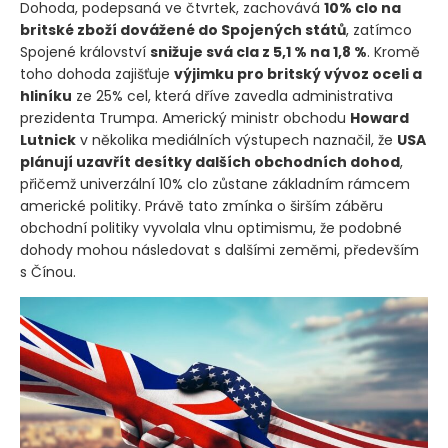
Dohoda, podepsaná ve čtvrtek, zachovává
10% clo na
britské zboží dovážené do Spojených států
, zatímco
Spojené království
snižuje svá cla z 5,1 % na 1,8 %
. Kromě
toho dohoda zajišťuje
výjimku pro britský vývoz oceli a
hliníku
ze 25% cel, která dříve zavedla administrativa
prezidenta Trumpa. Americký ministr obchodu
Howard
Lutnick
v několika mediálních výstupech naznačil, že
USA
plánují uzavřít desítky dalších obchodních dohod
,
přičemž univerzální 10% clo zůstane základním rámcem
americké politiky. Právě tato zmínka o širším záběru
obchodní politiky vyvolala vlnu optimismu, že podobné
dohody mohou následovat s dalšími zeměmi, především
s Čínou.