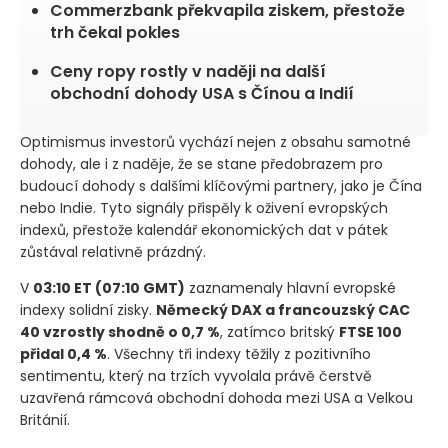
Commerzbank překvapila ziskem, přestože
trh čekal pokles
Ceny ropy rostly v naději na další
obchodní dohody USA s Čínou a Indií
Optimismus investorů vychází nejen z obsahu samotné
dohody, ale i z naděje, že se stane předobrazem pro
budoucí dohody s dalšími klíčovými partnery, jako je Čína
nebo Indie. Tyto signály přispěly k oživení evropských
indexů, přestože kalendář ekonomických dat v pátek
zůstával relativně prázdný.
V
03:10 ET
(07:10 GMT)
zaznamenaly hlavní evropské
indexy solidní zisky.
Německý DAX a francouzský CAC
40 vzrostly shodně o 0,7 %
, zatímco britský
FTSE 100
přidal 0,4 %
. Všechny tři indexy těžily z pozitivního
sentimentu, který na trzích vyvolala právě čerstvě
uzavřená rámcová obchodní dohoda mezi USA a Velkou
Británií.