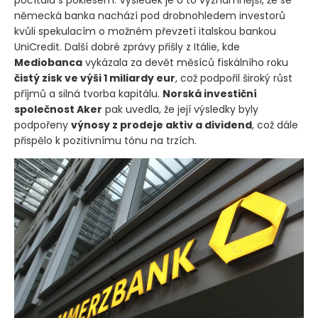
německá banka nachází pod drobnohledem investorů
kvůli spekulacím o možném převzetí italskou bankou
UniCredit. Další dobré zprávy přišly z Itálie, kde
Mediobanca
vykázala za devět měsíců fiskálního roku
čistý zisk ve výši 1 miliardy eur
, což podpořil široký růst
příjmů a silná tvorba kapitálu.
Norská investiční
společnost Aker
pak uvedla, že její výsledky byly
podpořeny
výnosy z prodeje aktiv a dividend
, což dále
přispělo k pozitivnímu tónu na trzích.