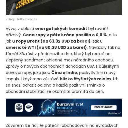
Zdroj: Getty Images
Vývoj v oblasti
energetických komodit
byl rovněž
příznivý.
Cena ropy v pátek ráno posílila o 0,8 %
, a to
jak u
ropy Brent
(na 63,32 USD za barel)
, tak u
americké WTI
(na 60,38 USD za barel)
. Navázaly tak na
téměř 3% růst z předchozího dne, který byl reakcí na
zlepšený sentiment ohledně mezinárodního obchodu.
Zprávy o nových obchodních dohodách USA s důležitými
dovozci ropy, jako jsou
Čína a Indie
, poskytly trhu nový
impuls. I když ropa zůstává
blízko čtyřletých minim
, trh
se snaží odrazit od dna a každá pozitivní zmínka o
obchodní stabilizaci se okamžitě promítá do cen.
Závěrem lze říci, že páteční obchodování na evropských