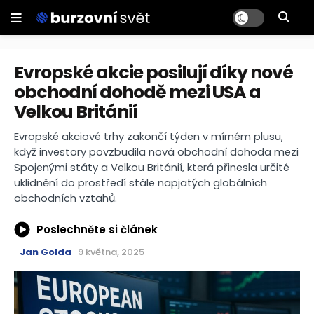
Evropské akcie posilují díky nové
obchodní dohodě mezi USA a
Velkou Británií
Evropské akciové trhy zakončí týden v mírném plusu,
když investory povzbudila nová obchodní dohoda mezi
Spojenými státy a Velkou Británií, která přinesla určité
uklidnění do prostředí stále napjatých globálních
obchodních vztahů.
Poslechněte si článek
Jan Golda
9 května, 2025