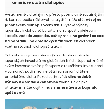
americké státní dluhopisy
Avšak méně viditelným, a přesto potenciálně závažnějším
rizikem se podle některých analytiků může stát
vývoj na
japonském dluhopisovém trhu
. Vysoké výnosy
japonských dluhopisů by totiž mohly spustit přelévání
kapitálu zpět do Japonska, což by mělo
negativní dopad
na poptávku po amerických finančních aktivech
–
včetně státních dluhopisů a akcií.
Tato obava vychází především z dlouhodobé role
japonských investorů na globálních trzích. Japonci, známí
svým konzervativním přístupem a rozsáhlými investicemi
v zahraničí, patří mezi největší zahraniční držitele
amerického dluhu. Pokud se jim však
dlouhodobé
výnosy v domácí ekonomice
začnou jevit jako
atraktivní, může dojít k
masivnímu návratu kapitálu
zpět domů
.