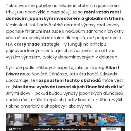
Takto výrazné pohyby na relativně stabilním japonském
trhu jsou neobvyklé a naznačují, že se
mění vztah mezi
domácím japonským investorem a globálním trhem
.
V minulosti totiž právě nízké domácí výnosy motivovaly
japonské finanční instituce k nákupům zahraničních aktiv
včetně amerických státních dluhopisů, což podporovalo
tzv.
carry trade
strategie. Ty fungují na principu
půjčování levných jenů a jejich investování do aktiv s
vyšším výnosem, typicky denominovaných v dolarech.
Nyní ale podle některých expertů, jako je stratég
Albert
Edwards
ze Société Générale, tato éra končí. Edwards
upozorňuje, že
rozpouštění těchto obchodů
může vést
ke „
hlasitému vysávání amerických finančních aktiv
“.
Jinými slovy – pokud budou výnosy japonských dluhopisů
nadále růst, může to způsobit odliv kapitálu z USA a zvýšit
tlak na americký dluhopisový i akciový trh.