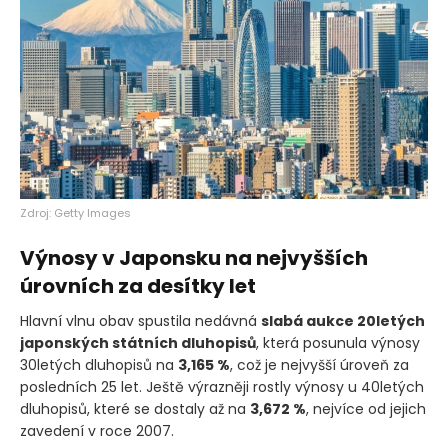
Zdroj: Getty Images
Výnosy v Japonsku na nejvyšších
úrovních za desítky let
Hlavní vlnu obav spustila nedávná
slabá aukce 20letých
japonských státních dluhopisů
, která posunula výnosy
30letých dluhopisů na
3,165 %
, což je nejvyšší úroveň za
posledních 25 let. Ještě výrazněji rostly výnosy u 40letých
dluhopisů, které se dostaly až na
3,672 %
, nejvíce od jejich
zavedení v roce 2007.