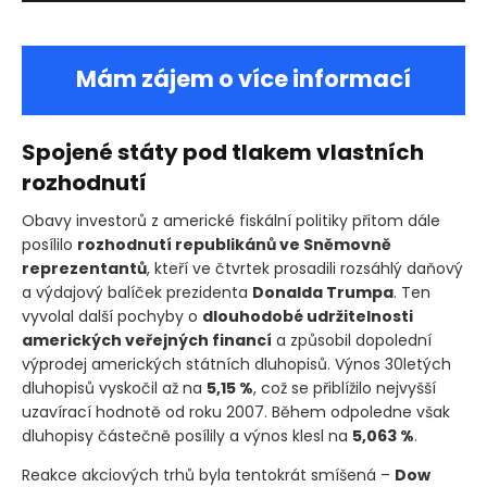
Mám zájem o více informací
Spojené státy pod tlakem vlastních
rozhodnutí
Obavy investorů z americké fiskální politiky přitom dále
posílilo
rozhodnutí republikánů ve Sněmovně
reprezentantů
, kteří ve čtvrtek prosadili rozsáhlý daňový
a výdajový balíček prezidenta
Donalda Trumpa
. Ten
vyvolal další pochyby o
dlouhodobé udržitelnosti
amerických veřejných financí
a způsobil dopolední
výprodej amerických státních dluhopisů. Výnos 30letých
dluhopisů vyskočil až na
5,15 %
, což se přiblížilo nejvyšší
uzavírací hodnotě od roku 2007. Během odpoledne však
dluhopisy částečně posílily a výnos klesl na
5,063 %
.
Reakce akciových trhů byla tentokrát smíšená –
Dow