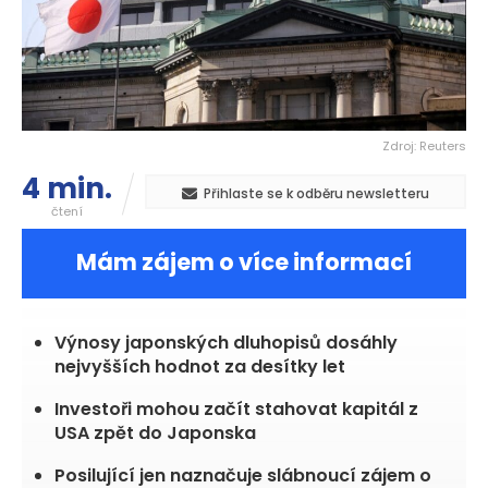
Zdroj: Reuters
4 min.
Přihlaste se k odběru newsletteru
čtení
Mám zájem o více informací
Výnosy japonských dluhopisů dosáhly
nejvyšších hodnot za desítky let
Investoři mohou začít stahovat kapitál z
USA zpět do Japonska
Posilující jen naznačuje slábnoucí zájem o