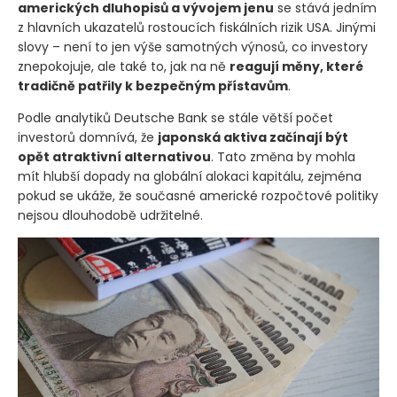
amerických dluhopisů a vývojem jenu
se stává jedním
z hlavních ukazatelů rostoucích fiskálních rizik USA. Jinými
slovy – není to jen výše samotných výnosů, co investory
znepokojuje, ale také to, jak na ně
reagují měny, které
tradičně patřily k bezpečným přístavům
.
Podle analytiků Deutsche Bank se stále větší počet
investorů domnívá, že
japonská aktiva začínají být
opět atraktivní alternativou
. Tato změna by mohla
mít hlubší dopady na globální alokaci kapitálu, zejména
pokud se ukáže, že současné americké rozpočtové politiky
nejsou dlouhodobě udržitelné.