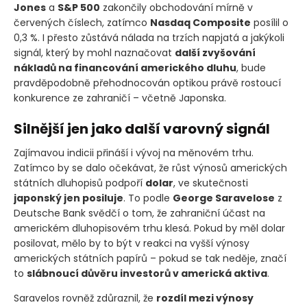
Jones
a
S&P 500
zakončily obchodování mírně v
červených číslech, zatímco
Nasdaq Composite
posílil o
0,3 %. I přesto zůstává nálada na trzích napjatá a jakýkoli
signál, který by mohl naznačovat
další zvyšování
nákladů na financování amerického dluhu
, bude
pravděpodobně přehodnocován optikou právě rostoucí
konkurence ze zahraničí – včetně Japonska.
Silnější jen jako další varovný signál
Zajímavou indicii přináší i vývoj na měnovém trhu.
Zatímco by se dalo očekávat, že růst výnosů amerických
státních dluhopisů podpoří
dolar
, ve skutečnosti
japonský jen posiluje
. To podle
George Saravelose
z
Deutsche Bank svědčí o tom, že zahraniční účast na
americkém dluhopisovém trhu klesá. Pokud by měl dolar
posilovat, mělo by to být v reakci na vyšší výnosy
amerických státních papírů – pokud se tak neděje, značí
to
slábnoucí důvěru investorů v americká aktiva
.
Saravelos rovněž zdůraznil, že
rozdíl mezi výnosy