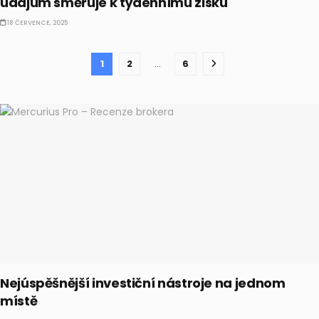
údajům směřuje k týdennímu zisku
18 ČERVENCE, 2025
1
2
…
6
Nejúspěšnější investiční nástroje na jednom
místě