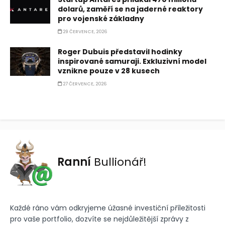
dolarů, zaměří se na jaderné reaktory
pro vojenské základny
29 ČERVENCE, 2026
Roger Dubuis představil hodinky
inspirované samuraji. Exkluzivní model
vznikne pouze v 28 kusech
27 ČERVENCE, 2026
Ranní
Bullionář!
Každé ráno vám odkryjeme úžasné investiční příležitosti
pro vaše portfolio, dozvíte se nejdůležitější zprávy z