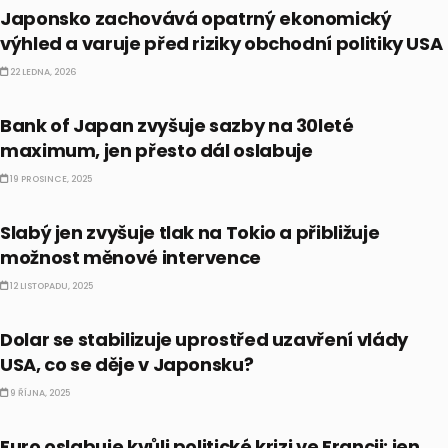
Japonsko zachovává opatrný ekonomický
výhled a varuje před riziky obchodní politiky USA
22 LEDNA, 2026
EKONOMIKA
Bank of Japan zvyšuje sazby na 30leté
maximum, jen přesto dál oslabuje
19 PROSINCE, 2025
EKONOMIKA
Slabý jen zvyšuje tlak na Tokio a přibližuje
možnost měnové intervence
12 LISTOPADU, 2025
FOREX
Dolar se stabilizuje uprostřed uzavření vlády
USA, co se děje v Japonsku?
9 ŘÍJNA, 2025
FOREX
Euro oslabuje kvůli politické krizi ve Francii; jen