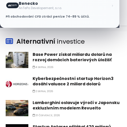
Benecko
›
7 SRPNA, 2026
AnTePo Developement, s.r.o.
Při obchodování CFD ztrácí peníze 74–89 % účtů.
Alternativní
investice
Base Power získal miliardu dolarů na
rozvoj domácích bateriových úložišť
4 SRPNA, 2026
Kyberbezpečnostní startup Horizon3
dosáhl valuace 2 miliard dolarů
2 SRPNA, 2026
Lamborghini oslavuje výročí v Japonsku
exkluzivním modelem Revuelto
31 ČERVENCE, 2026
Startup Antares přilákal 470 milionů