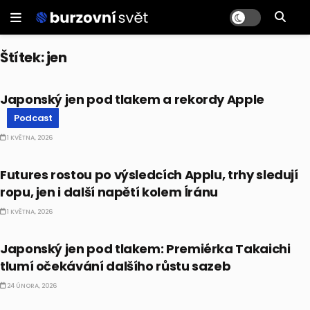
Štítek:
jen
PODCAST
Japonský jen pod tlakem a rekordy Apple
Podcast
1 KVĚTNA, 2026
BULLIONÁŘ PM
Futures rostou po výsledcích Applu, trhy sledují
ropu, jen i další napětí kolem Íránu
1 KVĚTNA, 2026
EKONOMIKA
Japonský jen pod tlakem: Premiérka Takaichi
tlumí očekávání dalšího růstu sazeb
24 ÚNORA, 2026
EKONOMIKA