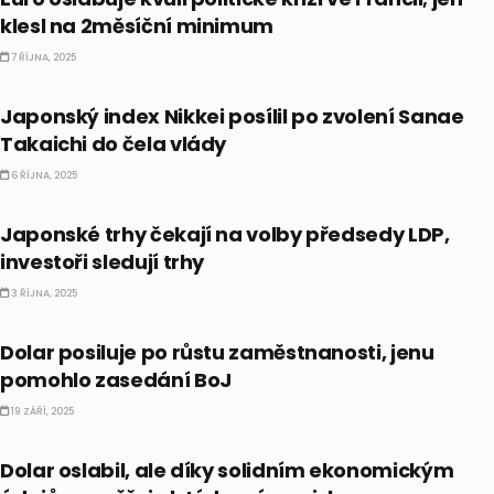
klesl na 2měsíční minimum
7 ŘÍJNA, 2025
AKCIE
Japonský index Nikkei posílil po zvolení Sanae
Takaichi do čela vlády
6 ŘÍJNA, 2025
FOREX
Japonské trhy čekají na volby předsedy LDP,
investoři sledují trhy
3 ŘÍJNA, 2025
FOREX
Dolar posiluje po růstu zaměstnanosti, jenu
pomohlo zasedání BoJ
19 ZÁŘÍ, 2025
FOREX
Dolar oslabil, ale díky solidním ekonomickým