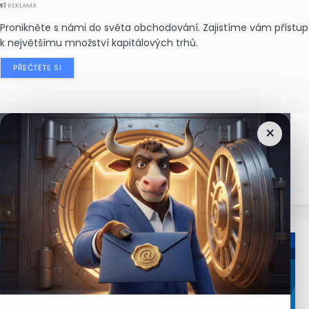
REKLAMA
Pronikněte s námi do světa obchodování. Zajistíme vám přístup
k největšímu množství kapitálových trhů.
PŘEČTĚTE SI
×
Nejčtenější
zprávy