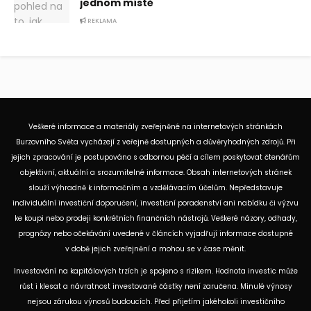
jednom místě
REKLAMA
Veškeré informace a materiály zveřejněné na internetových stránkách
Burzovního Světa vycházejí z veřejně dostupných a důvěryhodných zdrojů. Při
jejich zpracování je postupováno s odbornou péčí a cílem poskytovat čtenářům
objektivní, aktuální a srozumitelné informace. Obsah internetových stránek
slouží výhradně k informačním a vzdělávacím účelům. Nepředstavuje
individuální investiční doporučení, investiční poradenství ani nabídku či výzvu
ke koupi nebo prodeji konkrétních finančních nástrojů. Veškeré názory, odhady,
prognózy nebo očekávání uvedené v článcích vyjadřují informace dostupné
v době jejich zveřejnění a mohou se v čase měnit.
Investování na kapitálových trzích je spojeno s rizikem. Hodnota investic může
růst i klesat a návratnost investované částky není zaručena. Minulé výnosy
nejsou zárukou výnosů budoucích. Před přijetím jakéhokoli investičního