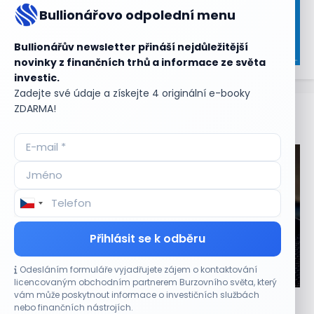
Bullionářovo odpolední menu
Bullionářův newsletter přináší nejdůležitější
novinky z finančních trhů a informace ze světa
investic.
Zadejte své údaje a získejte 4 originální e-booky
ZDARMA!
Aktuální
příležitosti
Přihlásit se k odběru
Odesláním formuláře vyjadřujete zájem o kontaktování
CO HÝBE TRHEM
licencovaným obchodním partnerem Burzovního světa, který
vám může poskytnout informace o investičních službách
Výsledky společností jsou silné. Proč to akciový
nebo finančních nástrojích.