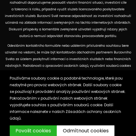
rozhodnutí doporučujeme posoudit vlastní finanční situaci, investiční cíle
a toleranci k riziku, případně využít služeb licencovaného poskytovatele
investičních služeb. Burzovní Svět nenese odpovědnost za investiční rozhodnutí
učiněná na základě informací zveřejněných na těchto internetových stránkách.
Diskusní příspěvky a komentáře zveřejněné uživateli vyjadřují názory jejich
autorů a nemusí odpovídat stanovisku provozovatele portálu.
Odesláním kontaktního formuláře nebo udělením příslušného souhlasu bere
uživatel na vědomí, že může být kontaktován obchodním partnerem Burzovního
Světa za účelem poskytnutí informací o investičních službách nebo finančních
nástrojích. Podrobnosti o zpracování osobních údajů, využívání souborů cookies
a obchodních partnerech jsou uvedeny v příslušných dokumentech
Používáme soubory cookie a podobné technologie, které jsou
dostupných na těchto internetových stránkách. U jednotlivých článků mohou
nezbytné pro provoz webových stránek. Další soubory cookie
být uvedeny informace o použitých zdrojích, datu původní analýzy nebo datu,
se používají k provádění analýzy používání webových stránek.
ke kterému se vztahují uvedené tržní údaje.
Pokračováním v používání našich webových stránek
vyjadřujete souhlas s používáním souborů cookie. Další
Zásady ochrany osobních údajů a cookies
informace naleznete v našich
Zásadách ochrany osobních
Reklama
Kontakt
údajů.
Burzovnisvet.cz © 2026
Povolit cookies
Odmítnout cookies