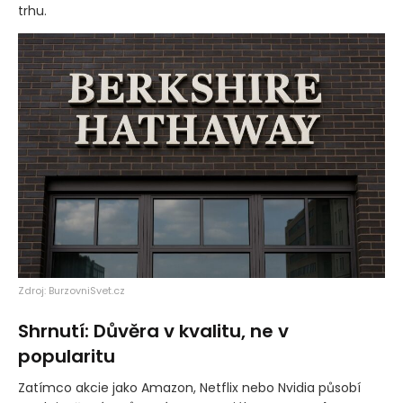
trhu.
Zdroj: BurzovniSvet.cz
Shrnutí: Důvěra v kvalitu, ne v
popularitu
Zatímco akcie jako Amazon, Netflix nebo Nvidia působí