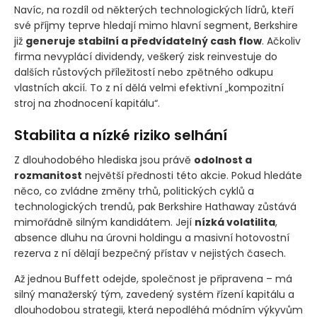
Navíc, na rozdíl od některých technologických lídrů, kteří
své příjmy teprve hledají mimo hlavní segment, Berkshire
již
generuje stabilní a předvídatelný cash flow
. Ačkoliv
firma nevyplácí dividendy, veškerý zisk reinvestuje do
dalších růstových příležitostí nebo zpětného odkupu
vlastních akcií. To z ní dělá velmi efektivní „kompozitní
stroj na zhodnocení kapitálu“.
Stabilita a nízké riziko selhání
Z dlouhodobého hlediska jsou právě
odolnost a
rozmanitost
největší přednosti této akcie. Pokud hledáte
něco, co zvládne změny trhů, politických cyklů a
technologických trendů, pak Berkshire Hathaway zůstává
mimořádně silným kandidátem. Její
nízká volatilita
,
absence dluhu na úrovni holdingu a masivní hotovostní
rezerva z ní dělají bezpečný přístav v nejistých časech.
Až jednou Buffett odejde, společnost je připravena – má
silný manažerský tým, zavedený systém řízení kapitálu a
dlouhodobou strategii, která nepodléhá módním výkyvům