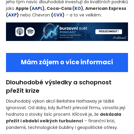
jeho tým navíc dlouhodobě investují do kvalitních podniků
jako
Apple
(
AAPL
)
, Coca-Cola
(
KO
)
, American Express
(
AXP
)
nebo Chevron
(
CVX
)
– a to ve velkém.
Mám zájem o více informací
Dlouhodobé výsledky a schopnost
přežít krize
Dlouhodobý výkon akcií Berkshire Hathaway je těžké
ignorovat. Od doby, kdy Buffett převzal firmu, vzrostla její
hodnota o stovky tisíc procent. Klíčové je, že
dokázala
přežít i období velkých turbulencí
– finanční krizi,
pandemii, technologické bubliny i geopolitické otřesy.