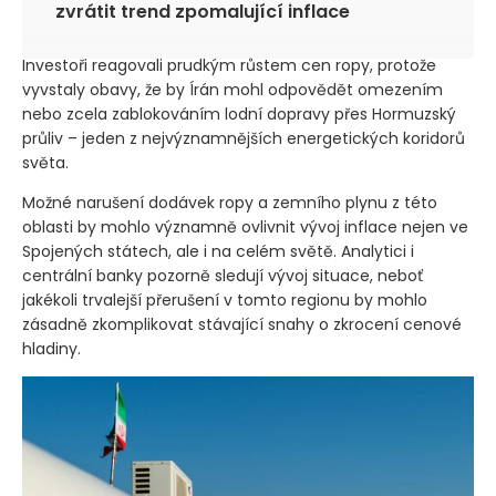
zvrátit trend zpomalující inflace
Investoři reagovali prudkým růstem cen ropy, protože
vyvstaly obavy, že by Írán mohl odpovědět omezením
nebo zcela zablokováním lodní dopravy přes Hormuzský
průliv – jeden z nejvýznamnějších energetických koridorů
světa.
Možné narušení dodávek ropy a zemního plynu z této
oblasti by mohlo významně ovlivnit vývoj inflace nejen ve
Spojených státech, ale i na celém světě. Analytici i
centrální banky pozorně sledují vývoj situace, neboť
jakékoli trvalejší přerušení v tomto regionu by mohlo
zásadně zkomplikovat stávající snahy o zkrocení cenové
hladiny.