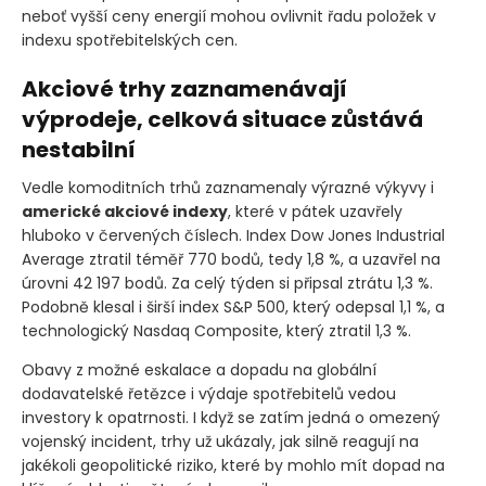
neboť vyšší ceny energií mohou ovlivnit řadu položek v
indexu spotřebitelských cen.
Akciové trhy zaznamenávají
výprodeje, celková situace zůstává
nestabilní
Vedle komoditních trhů zaznamenaly výrazné výkyvy i
americké akciové indexy
, které v pátek uzavřely
hluboko v červených číslech. Index Dow Jones Industrial
Average ztratil téměř 770 bodů, tedy 1,8 %, a uzavřel na
úrovni 42 197 bodů. Za celý týden si připsal ztrátu 1,3 %.
Podobně klesal i širší index S&P 500, který odepsal 1,1 %, a
technologický Nasdaq Composite, který ztratil 1,3 %.
Obavy z možné eskalace a dopadu na globální
dodavatelské řetězce i výdaje spotřebitelů vedou
investory k opatrnosti. I když se zatím jedná o omezený
vojenský incident, trhy už ukázaly, jak silně reagují na
jakékoli geopolitické riziko, které by mohlo mít dopad na