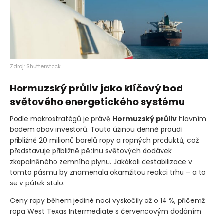
Zdroj: Shutterstock
Hormuzský průliv jako klíčový bod
světového energetického systému
Podle makrostratégů je právě
Hormuzský průliv
hlavním
bodem obav investorů. Touto úžinou denně proudí
přibližně 20 milionů barelů ropy a ropných produktů, což
představuje přibližně pětinu světových dodávek
zkapalněného zemního plynu. Jakákoli destabilizace v
tomto pásmu by znamenala okamžitou reakci trhu – a to
se v pátek stalo.
Ceny ropy během jediné noci vyskočily až o 14 %, přičemž
ropa West Texas Intermediate s červencovým dodáním