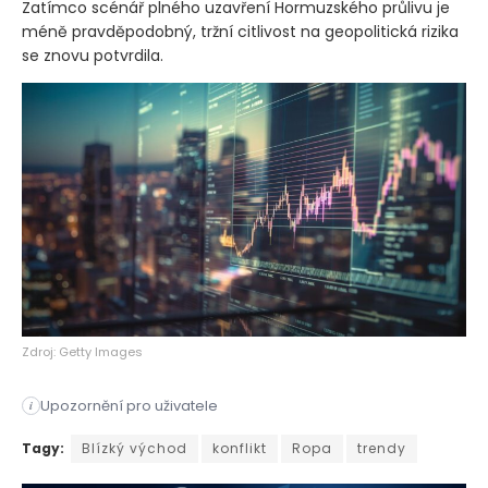
Zatímco scénář plného uzavření Hormuzského průlivu je
méně pravděpodobný, tržní citlivost na geopolitická rizika
se znovu potvrdila.
Zdroj: Getty Images
Upozornění pro uživatele
i
Izraelské letecké údery proti Íránu, které se odehrály v páte
Tagy:
Blízký východ
konflikt
Ropa
trendy