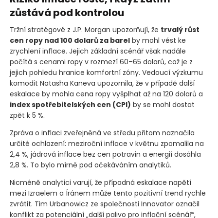
zůstává pod kontrolou
Tržní stratégové z J.P. Morgan upozorňují, že
trvalý růst
cen ropy nad 100 dolarů za barel
by mohl vést ke
zrychlení inflace. Jejich základní scénář však nadále
počítá s cenami ropy v rozmezí 60–65 dolarů, což je z
jejich pohledu hranice komfortní zóny. Vedoucí výzkumu
komodit Natasha Kaneva upozornila, že v případě další
eskalace by mohla cena ropy vyšplhat až na 120 dolarů a
index spotřebitelských cen
(CPI)
by se mohl dostat
zpět k 5 %.
Zpráva o inflaci zveřejněná ve středu přitom naznačila
určité ochlazení: meziroční inflace v květnu zpomalila na
2,4 %, jádrová inflace bez cen potravin a energií dosáhla
2,8 %. To bylo mírně pod očekáváním analytiků.
Nicméně analytici varují, že případná eskalace napětí
mezi Izraelem a Íránem může tento pozitivní trend rychle
zvrátit. Tim Urbanowicz ze společnosti Innovator označil
konflikt za potenciální „další palivo pro inflační scénář“,