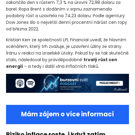
zakončila den s růstem 7,3 % na úrovni 72,98 dolaru za
barel. Ropa Brent s dodáním v srpnu zaznamenala
podobný růst a uzavřela na 74,23 dolaru. Podle agentury
Dow Jones šlo o největší denní procentní nárůst cen ropy
od března 2022.
Kristian Kerr ze společnosti LPL Financial uvedl, že hlavním
scénářem, který trh zvažuje, je uzavření úžiny ze strany
Íránu v reakci na izraelské útoky. Pokud by se tak skutečně
stalo, následoval by pravděpodobně
trvalý růst cen
energií
– a tedy i další vlna inflačních tlaků.
Mám zájem o více informací
Riziko inflace roste, i když zatím