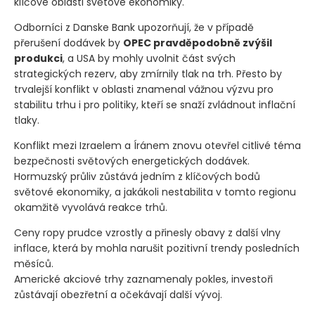
klíčové oblasti světové ekonomiky.
Odborníci z Danske Bank upozorňují, že v případě
přerušení dodávek by
OPEC pravděpodobně zvýšil
produkci
, a USA by mohly uvolnit část svých
strategických rezerv, aby zmírnily tlak na trh. Přesto by
trvalejší konflikt v oblasti znamenal vážnou výzvu pro
stabilitu trhu i pro politiky, kteří se snaží zvládnout inflační
tlaky.
Konflikt mezi Izraelem a Íránem znovu otevřel citlivé téma
bezpečnosti světových energetických dodávek.
Hormuzský průliv zůstává jedním z klíčových bodů
světové ekonomiky, a jakákoli nestabilita v tomto regionu
okamžitě vyvolává reakce trhů.
Ceny ropy prudce vzrostly a přinesly obavy z další vlny
inflace, která by mohla narušit pozitivní trendy posledních
měsíců.
Americké akciové trhy zaznamenaly pokles, investoři
zůstávají obezřetní a očekávají další vývoj.