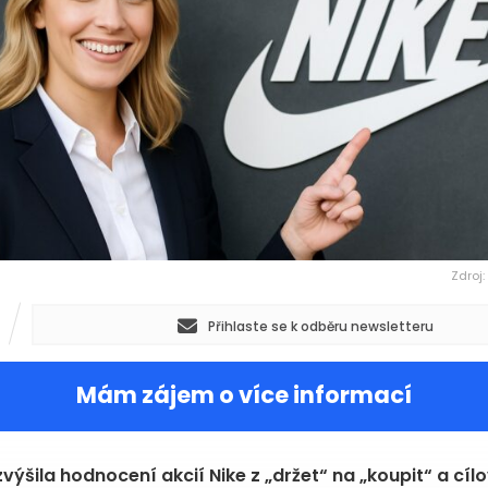
Zdroj:
Přihlaste se k odběru newsletteru
Mám zájem o více informací
výšila hodnocení akcií Nike z „držet“ na „koupit“ a cíl