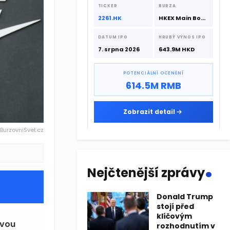
srpna 2026 s podporou CATL a
TICKER
BURZA
Hillhouse Investment.
2261.HK
HKEX Main Board
DATUM IPO
HRUBÝ VÝNOS IPO
7. srpna 2026
643.9M HKD
POTENCIÁLNÍ OCENĚNÍ
614.5M RMB
Zobrazit detail
 BurzovniSvet.cz
.
Nejčtenější zprávy
Donald Trump
stojí před
klíčovým
ovou
rozhodnutím v