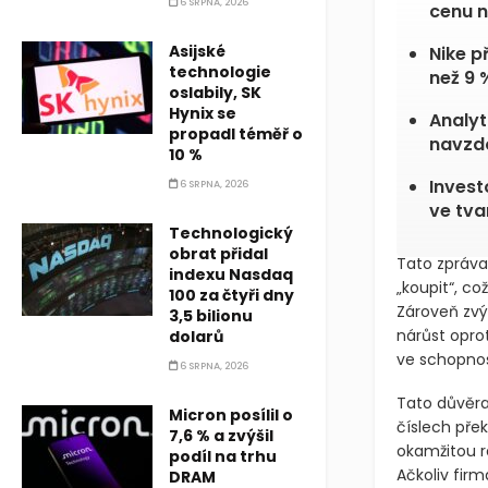
6 SRPNA, 2026
cenu n
Asijské
Nike p
technologie
než 9 
oslabily, SK
Hynix se
Analyt
propadl téměř o
navzd
10 %
Invest
6 SRPNA, 2026
ve tva
Technologický
obrat přidal
Tato zpráva
indexu Nasdaq
„koupit“, co
100 za čtyři dny
Zároveň zvý
3,5 bilionu
nárůst opro
dolarů
ve schopnos
6 SRPNA, 2026
Tato důvěra
Micron posílil o
číslech pře
7,6 % a zvýšil
okamžitou re
podíl na trhu
Ačkoliv firm
DRAM