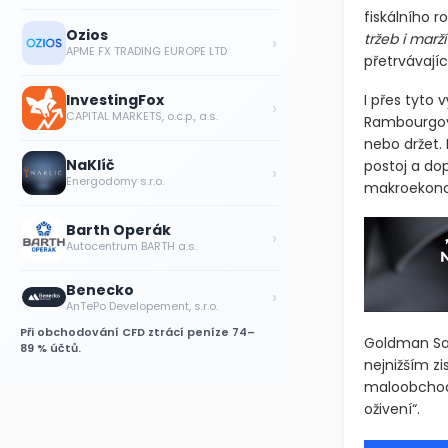
fiskálního 
Ozios
tržeb i marží
›
APME FX TRADING EUROPE LTD
přetrvávají
InvestingFox
I přes tyto 
›
CAPITAL MARKETS, o.c.p., a.s.
Rambourgovi 
nebo držet. 
NaKlíč
postoj a dop
›
Energodomy s.r.o.
makroekonom
Barth Operák
›
Autocentrum BARTH a.s.
Benecko
›
AnTePo Developement, s.r.o.
Při obchodování CFD ztrácí peníze 74–
Goldman Sach
89 % účtů.
nejnižším zi
maloobchodn
oživení“.