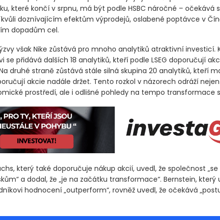
roku, které končí v srpnu, má být podle HSBC náročné – očekává 
kvůli doznívajícím efektům výprodejů, oslabené poptávce v Čín
cím dopadům cel.
výzvy však Nike zůstává pro mnoho analytiků atraktivní investicí. 
se přidává dalších 18 analytiků, kteří podle LSEG doporučují akc
Na druhé straně zůstává stále silná skupina 20 analytiků, kteří ma
oručují akcie nadále držet. Tento rozkol v názorech odráží nejen 
ické prostředí, ale i odlišné pohledy na tempo transformace s
s, který také doporučuje nákup akcií, uvedl, že společnost „se b
skům“ a dodal, že „je na začátku transformace“. Bernstein, který u
íkovi hodnocení „outperform“, rovněž uvedl, že očekává „pos