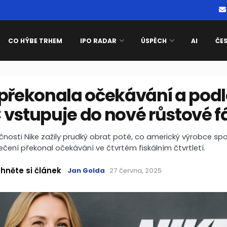
CO HÝBE TRHEM
IPO RADAR
ÚSPĚCH
AI
ČE
 překonala očekávání a podl
 vstupuje do nové růstové f
čnosti Nike zažily prudký obrat poté, co americký výrobce sp
ečení překonal očekávání ve čtvrtém fiskálním čtvrtletí.
hněte si článek
Jan Golda
27 června, 2025