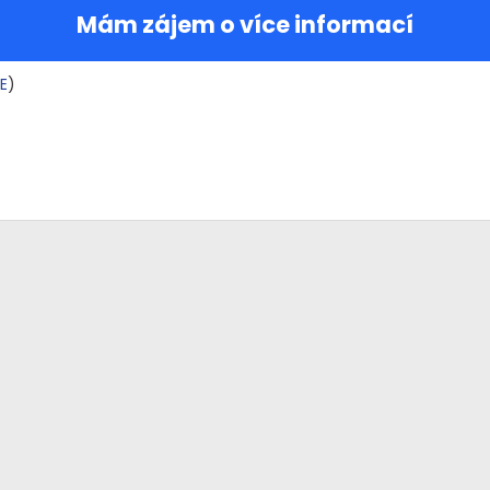
Mám zájem o více informací
E
)