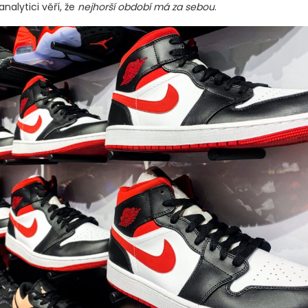
 analytici věří, že
nejhorší období má za sebou
.