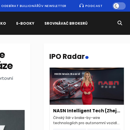
ODEBÍRAT BULLIONÁŘŮV NEWSLETTER
PODCAST
SKO
E-BOOKY
SROVNÁVAČ BROKERŮ
.
e
IPO Radar
áze
HKEX Main Board
ortovní
NASN Intelligent Tech (Zhejiang)
Čínský lídr v brake-by-wire
technologiích pro autonomní vozidla
vstupuje na hongkongskou burzu 7.