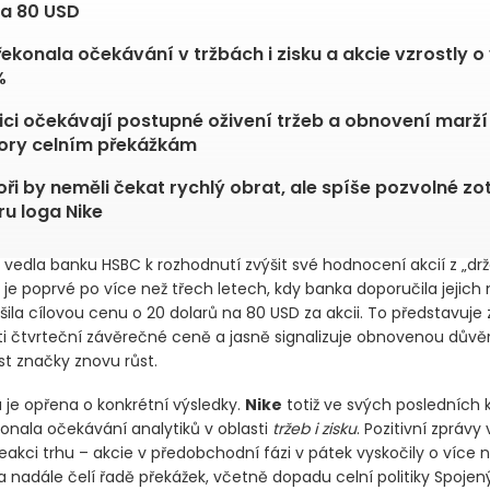
a 80 USD
řekonala očekávání v tržbách i zisku a akcie vzrostly o
%
ici očekávají postupné oživení tržeb a obnovení marží
ory celním překážkám
oři by neměli čekat rychlý obrat, ale spíše pozvolné zo
ru loga Nike
 vedla banku HSBC k rozhodnutí zvýšit své hodnocení akcií z „drž
ž je poprvé po více než třech letech, kdy banka doporučila jejich
šila cílovou cenu o 20 dolarů na 80 USD za akcii. To představuje
ti čtvrteční závěrečné ceně a jasně signalizuje obnovenou důvěr
t značky znovu růst.
 je opřena o konkrétní výsledky.
Nike
totiž ve svých posledních 
konala očekávání analytiků v oblasti
tržeb i zisku
. Pozitivní zprávy 
akci trhu – akcie v předobchodní fázi v pátek vyskočily o více n
a nadále čelí řadě překážek, včetně dopadu celní politiky Spojen