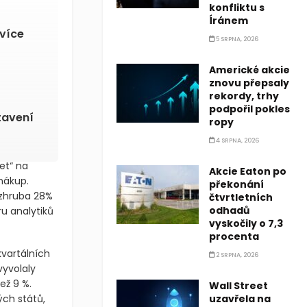
konfliktu s
Íránem
 více
5 SRPNA, 2026
Americké akcie
znovu přepsaly
rekordy, trhy
podpořil pokles
tavení
ropy
4 SRPNA, 2026
et“ na
Akcie Eaton po
 nákup.
překonání
 zhruba 28%
čtvrtletních
odhadů
u analytiků
vyskočily o 7,3
procenta
kvartálních
2 SRPNA, 2026
vyvolaly
ež 9 %.
Wall Street
ých států,
uzavřela na