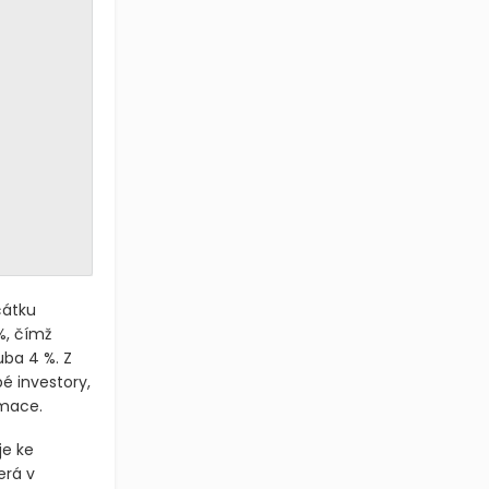
čátku
%, čímž
uba 4 %. Z
é investory,
rmace.
je ke
erá v