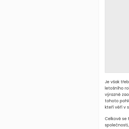
Je však tře
letošního r
výrazně zaos
tohoto pohl
kteří věří v
Celkově se 
společnosti,