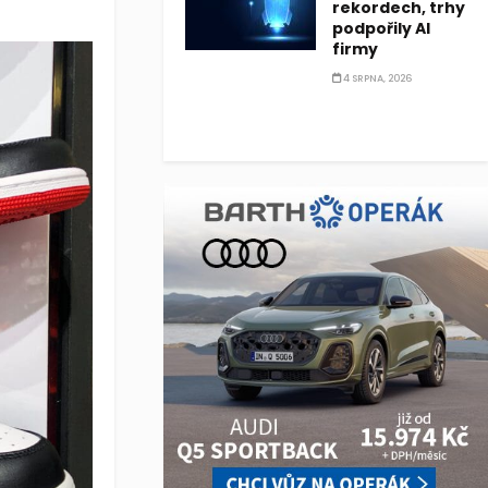
rekordech, trhy
podpořily AI
firmy
4 SRPNA, 2026