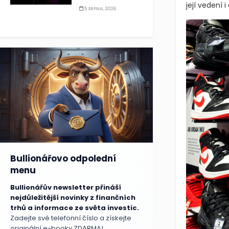
její vedení i
5 SRPNA, 2026
Bullionářovo odpolední
menu
Bullionářův newsletter přináší
nejdůležitější novinky z finančních
trhů a informace ze světa investic.
Zadejte své telefonní číslo a získejte
originální e-booky ZDARMA!