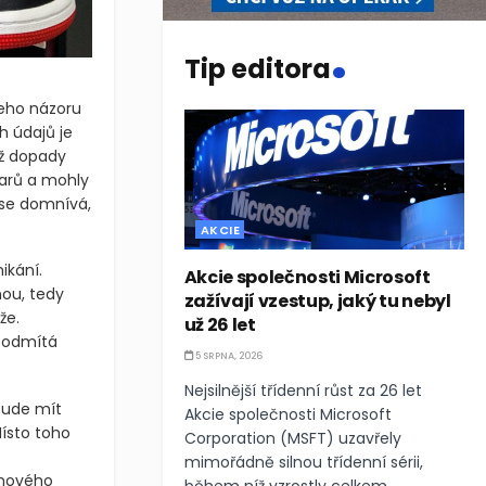
.
Tip editora
jeho názoru
h údajů je
yž dopady
larů a mohly
 se domnívá,
AKCIE
ikání.
Akcie společnosti Microsoft
ou, tedy
zažívají vzestup, jaký tu nebyl
že.
už 26 let
a odmítá
5 SRPNA, 2026
Nejsilnější třídenní růst za 26 let
ebude mít
Akcie společnosti Microsoft
Místo toho
Corporation (MSFT) uzavřely
mimořádně silnou třídenní sérii,
 nového