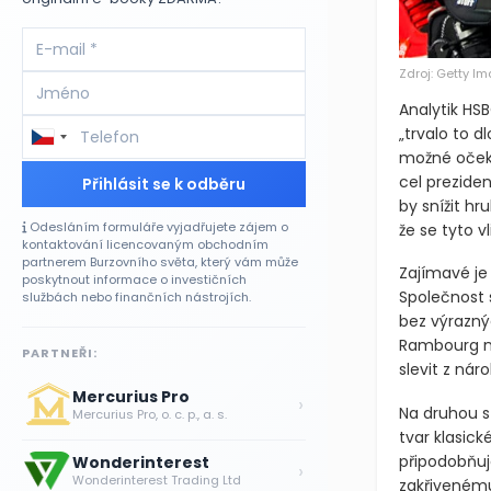
Zdroj: Getty I
Analytik HS
„trvalo to d
možné oče
cel prezide
Přihlásit se k odběru
by snížit h
Odesláním formuláře vyjadřujete zájem o
že se tyto 
kontaktování licencovaným obchodním
partnerem Burzovního světa, který vám může
Zajímavé je 
poskytnout informace o investičních
Společnost 
službách nebo finančních nástrojích.
bez výrazný
Rambourg na
PARTNEŘI:
slevit z nár
Mercurius Pro
›
Na druhou st
Mercurius Pro, o. c. p., a. s.
tvar klasic
připodobňuj
Wonderinterest
›
Wonderinterest Trading Ltd
zakřivenému