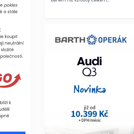
během níž vzrostly celkem...
se
pokles
ě a stále
K
ie koupit
jí neutrální
složité
polečnosti.
líží k
dělil
tupné