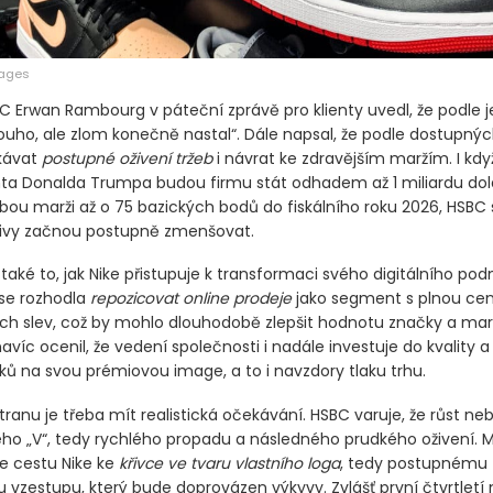
mages
BC Erwan Rambourg v páteční zprávě pro klienty uvedl, že podle 
louho, ale zlom konečně nastal“. Dále napsal, že podle dostupnýc
kávat
postupné oživení tržeb
i návrat ke zdravějším maržím. I kd
nta Donalda Trumpa budou firmu stát odhadem až 1 miliardu do
rubou marži až o 75 bazických bodů do fiskálního roku 2026, HSBC
vlivy začnou postupně zmenšovat.
také to, jak Nike přistupuje k transformaci svého digitálního podn
se rozhodla
repozicovat online prodeje
jako segment s plnou cen
ch slev, což by mohlo dlouhodobě zlepšit hodnotu značky a mar
víc ocenil, že vedení společnosti i nadále investuje do kvality 
oků na svou prémiovou image, a to i navzdory tlaku trhu.
ranu je třeba mít realistická očekávání. HSBC varuje, že růst n
kého „V“, tedy rychlého propadu a následného prudkého oživení. 
e cestu Nike ke
křivce ve tvaru vlastního loga
, tedy postupnému
 vzestupu, který bude doprovázen výkyvy. Zvlášť první čtvrtletí