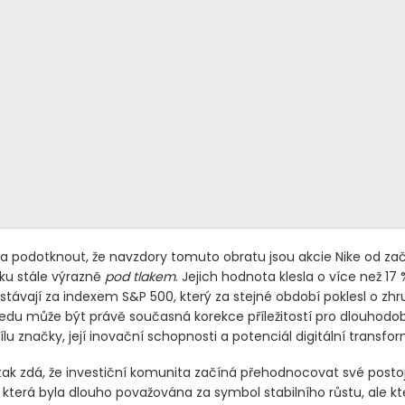
ba podotknout, že navzdory tomuto obratu jsou akcie Nike od za
oku stále výrazně
pod tlakem
. Jejich hodnota klesla o více než 17 
távají za indexem S&P 500, který za stejné období poklesl o zhr
edu může být právě současná korekce příležitostí pro dlouhodob
 sílu značky, její inovační schopnosti a potenciál digitální transfo
tak zdá, že investiční komunita začíná přehodnocovat své posto
 která byla dlouho považována za symbol stabilního růstu, ale kt