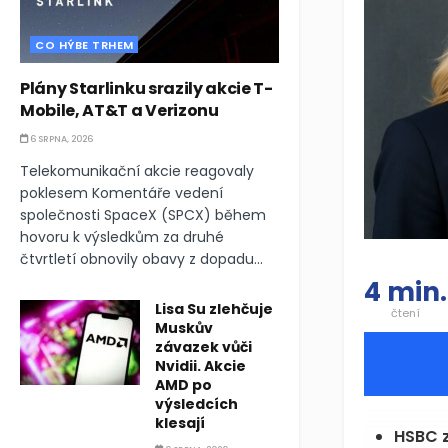
CO HÝBE TRHEM
Plány Starlinku srazily akcie T-
Mobile, AT&T a Verizonu
6 SRPNA, 2026
Telekomunikační akcie reagovaly
poklesem Komentáře vedení
společnosti SpaceX (SPCX) během
hovoru k výsledkům za druhé
čtvrtletí obnovily obavy z dopadu...
4 min.
Lisa Su zlehčuje
čtení
Muskův
závazek vůči
Nvidii. Akcie
AMD po
výsledcích
klesají
HSBC z