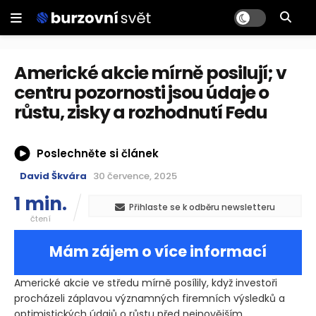
Americké akcie mírně posilují; v
centru pozornosti jsou údaje o
růstu, zisky a rozhodnutí Fedu
Poslechněte si článek
David Škvára
30 července, 2025
1 min.
Přihlaste se k odběru newsletteru
čtení
Mám zájem o více informací
Americké akcie ve středu mírně posílily, když investoři
procházeli záplavou významných firemních výsledků a
optimistických údajů o růstu před nejnovějším