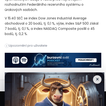
rozhodnutím Federálního rezervního systému o
úrokových sazbách.
V 15:40 SEČ se index Dow Jones Industrial Average
obchodoval o 20 bodů, tj. 0,1 %, výše, index S&P 500 získal
7 bodů, tj. 0,1 %, a index NASDAQ Composite posílil o 45
bodů, tj. 0,2 %.
Americké akcie ve středu mírně posílily, když investoři proch
Upozornění pro uživatele
i
Americké akcie ve středu mírně posílily, když investoři proch
×
Veškeré informace a materiály zveřejněné na internetových stránkách