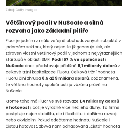
Zdroj: Getty images
Většinový podíl v NuScale a silná
rozvaha jako základní pilíře
Fluor je jedním z mála veřejně obchodovaných subjektů v
jaderném sektoru, který nejen že již generuje zisk, ale
zároveň vlastní většinový podíl v jednom z nejvýraznějších
startupů v oblasti SMR.
Podíl 57 % ve společnosti
NuScale
dnes představuje přibližně
6,1 miliardy dolarů
z
celkové tržní kapitalizace Fluoru. Celková tržní hodnota
Fluoru činí zhruba
8,5 až 9 miliard dolarů
, což znamená,
že většina hodnoty společnosti je vázána právě na
NuScale.
Kromě toho má Fluor ve své rozvaze
1,4 miliardy dolarů
v hotovosti
, což je výrazně více než jeho dluhy. To firmě
poskytuje nejen stabilitu, ale i flexibilitu k dalšímu rozvoji
nebo akvizicím. Pokud odečteme hodnotu NuScale i
čistou hotovost, zbývá nám odhadovaná „čistá“ hodnota