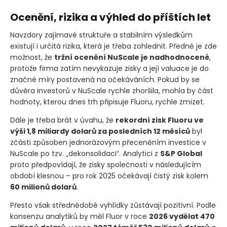
Ocenění, rizika a výhled do příštích let
Navzdory zajímavé struktuře a stabilním výsledkům
existují i určitá rizika, která je třeba zohlednit. Předně je zde
možnost, že
tržní ocenění NuScale je nadhodnocené
,
protože firma zatím nevykazuje zisky a její valuace je do
značné míry postavená na očekáváních. Pokud by se
důvěra investorů v NuScale rychle zhoršila, mohla by část
hodnoty, kterou dnes trh připisuje Fluoru, rychle zmizet.
Dále je třeba brát v úvahu, že
rekordní zisk Fluoru ve
výši 1,8 miliardy dolarů za posledních 12 měsíců
byl
zčásti způsoben jednorázovým přeceněním investice v
NuScale po tzv. „dekonsolidaci“. Analytici z
S&P Global
proto předpovídají, že zisky společnosti v následujícím
období klesnou – pro rok 2025 očekávají čistý zisk kolem
60 milionů dolarů
.
Přesto však střednědobé vyhlídky zůstávají pozitivní. Podle
konsenzu analytiků by měl Fluor v roce
2026 vydělat 470