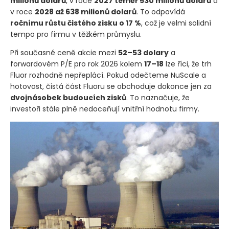
milionů dolarů
, v roce
2027 téměř 530 milionů dolarů
a
v roce
2028 až 638 milionů dolarů
. To odpovídá
ročnímu růstu čistého zisku o 17 %
, což je velmi solidní
tempo pro firmu v těžkém průmyslu.
Při současné ceně akcie mezi
52–53 dolary
a
forwardovém P/E pro rok 2026 kolem
17–18
lze říci, že trh
Fluor rozhodně nepřeplácí. Pokud odečteme NuScale a
hotovost, čistá část Fluoru se obchoduje dokonce jen za
dvojnásobek budoucích zisků
. To naznačuje, že
investoři stále plně nedoceňují vnitřní hodnotu firmy.