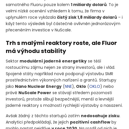
samotného Fluoru pouze kolem
1 miliardy dolarů
. To je
velmi nízké ocenění vzhledem k tomu, že firma v
uplynulém roce vykázala
čistý zisk 1,8 miliardy dolarů
– i
když tento výsledek byl částečně ovlivněn jednorázovým
přeceněním investice v NuScale.
Trh s malými reaktory roste, ale Fluor
má výhodu stability
Sektor
modulární jaderné energetiky
se těší
rostoucímu zájmu nejen ze strany investorů, ale i vlád.
Spojené státy například nově podporují výstavbu SMR
prostřednictvím výkonných nařízení a grantů. Startupy
jako
Nano Nuclear Energy
(
NNE
)
,
Oklo
(
OKLO
)
nebo
právě
NuScale Power
se stávají středem pozornosti
investorů, protože slibují bezpečnější, menší a levnější
jaderné reaktory s možností rychlejší výstavby a nasazení.
Avšak žádný z těchto startupů zatím
nedosahuje zisku
.
Analytici předpokládají, že jejich
pozitivní cashflow
by
mohlo nastat nejdříve
v roce 2030
. Na rozdíl od nich je