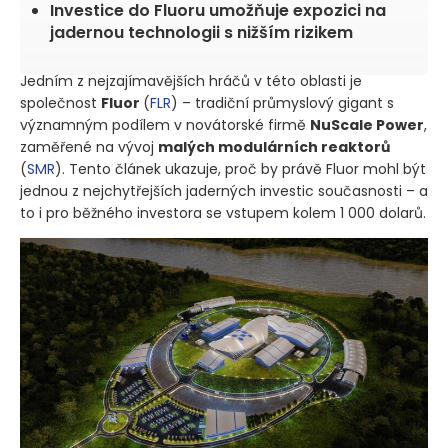
Investice do Fluoru umožňuje expozici na
jadernou technologii s nižším rizikem
Jedním z nejzajímavějších hráčů v této oblasti je
společnost
Fluor
(
FLR
)
– tradiční průmyslový gigant s
významným podílem v novátorské firmě
NuScale Power
,
zaměřené na vývoj
malých modulárních reaktorů
(
SMR
)
. Tento článek ukazuje, proč by právě Fluor mohl být
jednou z nejchytřejších jaderných investic současnosti – a
to i pro běžného investora se vstupem kolem 1 000 dolarů.