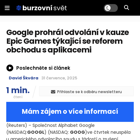
Google prohrál odvolání v kauze
Epic Games týkající se reforem
obchodu s aplikacemi
Poslechněte si článek
David Škvára
31 července, 2025
1 min.
Přihlaste se k odběru newsletteru
čtení
Mám zájem o více informací
(Reuters)
– Společnost Alphabet Google
(NASDAQ:
GOOGL
)
(NASDAQ:
GOOG
)
ve čtvrtek neuspěla
u amerického odvolacího soudu s žádostí o zrušení