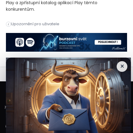
Play a zpřístupní katalog aplikací Play těmto
konkurentům.
– Společnost Alphabet Google ve čtvrtek neuspěla u americké
Upozornění pro uživatele
i
(Reuters) – Společnost Alphabet Google (NASDAQ:GOOGL) (NASD
×
Veškeré informace a materiály zveřejněné na internetových stránkách
Burzovního Světa vycházejí z veřejně dostupných a důvěryhodných zdrojů. Při
jejich zpracování je postupováno s odbornou péčí a cílem poskytovat čtenářům
objektivní, aktuální a srozumitelné informace. Obsah internetových stránek
slouží výhradně k informačním a vzdělávacím účelům. Nepředstavuje
individuální investiční doporučení, investiční poradenství ani nabídku či výzvu
ke koupi nebo prodeji konkrétních finančních nástrojů. Veškeré názory, odhady,