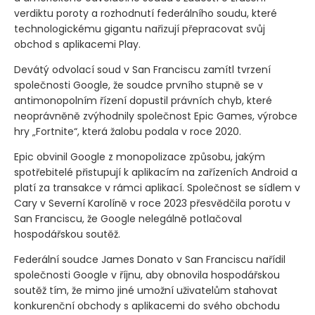
verdiktu poroty a rozhodnutí federálního soudu, které
technologickému gigantu nařizují přepracovat svůj
obchod s aplikacemi Play.
Devátý odvolací soud v San Franciscu zamítl tvrzení
společnosti Google, že soudce prvního stupně se v
antimonopolním řízení dopustil právních chyb, které
neoprávněně zvýhodnily společnost Epic Games, výrobce
hry „Fortnite“, která žalobu podala v roce 2020.
Epic obvinil Google z monopolizace způsobu, jakým
spotřebitelé přistupují k aplikacím na zařízeních Android a
platí za transakce v rámci aplikací. Společnost se sídlem v
Cary v Severní Karolíně v roce 2023 přesvědčila porotu v
San Franciscu, že Google nelegálně potlačoval
hospodářskou soutěž.
Federální soudce James Donato v San Franciscu nařídil
společnosti Google v říjnu, aby obnovila hospodářskou
soutěž tím, že mimo jiné umožní uživatelům stahovat
konkurenční obchody s aplikacemi do svého obchodu