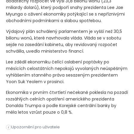
dodatečný rozpočet ve výši 31,8 bilionu wonů
(23,3
miliardy dolarů)
, který podpoří snahy prezidenta Lee Jae
Myunga o oživení ekonomiky potýkající se s nepříznivými
obchodními podmínkami a slabou spotřebou.
Výdajový plán schválený parlamentem je vyšší než 30,5
bilionu wonů, které navrhovala vláda. Vláda se v sobotu
sejde na zasedání kabinetu, aby revidovaný rozpočet
schválila, uvedlo ministerstvo financí.
Lee zdědil ekonomiku čelící oslabení poptávky po
měsících celostátních nepokojů vyvolaných neúspěšným
vyhlášením stanného práva sesazeným prezidentem
Yoon Suk Yeolem v prosinci.
Ekonomika v prvním čtvrtletí nečekaně poklesla na pozadí
rozsáhlých celních opatření amerického prezidenta
Donalda Trumpa a podle Korejské centrální banky by
měla letos vzrůst pouze o 0,8 %.
SOUL – Jihokorejský parlament v pátek schválil dodatečný ro
Upozornění pro uživatele
i