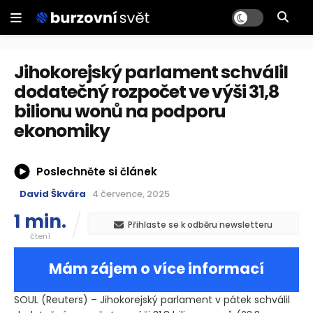
Jihokorejský parlament schválil
dodatečný rozpočet ve výši 31,8
bilionu wonů na podporu
ekonomiky
Poslechněte si článek
David Škvára
4 července, 2025
1 min.
Přihlaste se k odběru newsletteru
čtení
Mám zájem o více informací
SOUL
(Reuters)
– Jihokorejský parlament v pátek schválil