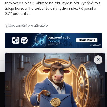
zbrojovce Colt CZ. Aktivita na trhu byla nízká. Vyplývá to z
údajů burzovního webu. Za celý týden index PX posílil o
0,77 procenta.
Praha – Pražská burza v závěru týdne ztrácela. Index PX dnes 
Upozornění pro uživatele
i
Praha - Pražská burza v závěru týdne ztrácela. Index PX dnes 
×
Veškeré informace a materiály zveřejněné na internetových stránkách
Burzovního Světa vycházejí z veřejně dostupných a důvěryhodných zdrojů. Při
jejich zpracování je postupováno s odbornou péčí a cílem poskytovat čtenářům
objektivní, aktuální a srozumitelné informace. Obsah internetových stránek
slouží výhradně k informačním a vzdělávacím účelům. Nepředstavuje