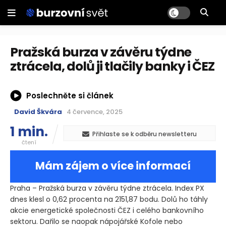
Pražská burza v závěru týdne
ztrácela, dolů ji tlačily banky i ČEZ
Poslechněte si článek
David Škvára
4 července, 2025
1 min.
Přihlaste se k odběru newsletteru
čtení
Mám zájem o více informací
Praha – Pražská burza v závěru týdne ztrácela. Index PX
dnes klesl o 0,62 procenta na 2151,87 bodu. Dolů ho táhly
akcie energetické společnosti ČEZ i celého bankovního
sektoru. Dařilo se naopak nápojářské Kofole nebo