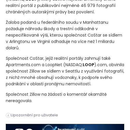
realitní portál z publikování nejméně 46 979 fotografií
chráněných autorskými právy bez povolení.
Žaloba podaná u federálního soudu v Manhattanu
požaduje náhradu škody a trestní odškodné v
nespecifikované výši, kterou společnost CoStar se sídlem
v Arlingtonu ve Virginii odhaduje na více než 1 miliardu
dolarů.
Společnost CoStar, jejíž realitní portály zahrnují také
Apartments.com a LoopNet
(NASDAQ:
LOOP
)
.com, obvinila
společnost Zillow se sídlem v Seattlu z využívání fotografií,
z nichž mnohé obsahují vodoznaky, k podpoře svého
podnikání v oblasti pronájmu nemovitostí.
Společnost Zillow na žádosti o komentář okamžitě
nereagovala.
NEW YORK – Společnost Zillow byla ve středu žalována majitel
Upozornění pro uživatele
i
NEW YORK (Reuters) – Společnost Zillow byla ve středu žalová