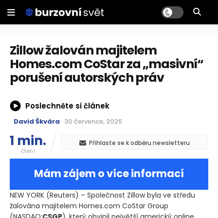
Zillow žalován majitelem
Homes.com CoStar za „masivní“
porušení autorských práv
Poslechněte si článek
David Škvára
30 července, 2025
1 min.
Přihlaste se k odběru newsletteru
čtení
Mám zájem o více informací
NEW YORK
(Reuters)
– Společnost Zillow byla ve středu
žalována majitelem Homes.com CoStar Group
(NASDAQ:
CSGP
)
, který obvinil největší americký online