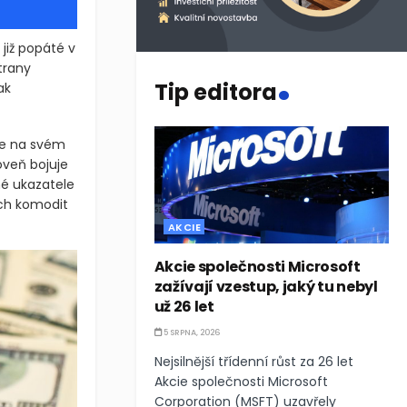
již popáté v
.
trany
Tip editora
ak
dne na svém
oveň bojuje
né ukazatele
ých komodit
AKCIE
Akcie společnosti Microsoft
zažívají vzestup, jaký tu nebyl
už 26 let
5 SRPNA, 2026
Nejsilnější třídenní růst za 26 let
Akcie společnosti Microsoft
Corporation (MSFT) uzavřely