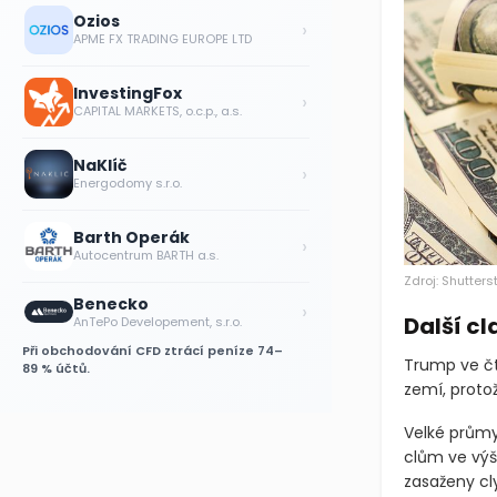
Ozios
›
APME FX TRADING EUROPE LTD
InvestingFox
›
CAPITAL MARKETS, o.c.p., a.s.
NaKlíč
›
Energodomy s.r.o.
Barth Operák
›
Autocentrum BARTH a.s.
Zdroj: Shutters
Benecko
›
Další c
AnTePo Developement, s.r.o.
Při obchodování CFD ztrácí peníze 74–
Trump ve čtv
89 % účtů.
zemí, proto
Velké průmys
clům ve výš
zasaženy cly