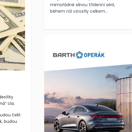
mimořádně silnou třídenní sérii,
během níž vzrostly celkem...
desítky
á“ cla.
udou čelit
k, budou