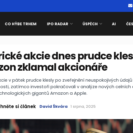
CO HÝBE TRHEM
IPO RADAR
ÚSPĚCH
AI
ČE
cké akcie dnes prudce kles
on zklamal akcionáře
cie v pátek prudce klesly po zveřejnění neuspokojivých údajů
ti, zatímco investoři pokračovali v analýze nových celních 
echnologických gigantů Amazon a Apple.
hněte si článek
David Škvára
1 srpna, 2025