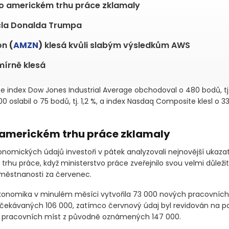
o americkém trhu práce zklamaly
cla Donalda Trumpa
on
(
AMZN
)
klesá kvůli slabým výsledkům AWS
írně klesá
se index Dow Jones Industrial Average obchodoval o 480 bodů, tj. 1
0 oslabil o 75 bodů, tj. 1,2 %, a index Nasdaq Composite klesl o 33
 americkém trhu práce zklamaly
onomických údajů investoři v pátek analyzovali nejnovější ukaza
trhu práce, když ministerstvo práce zveřejnilo svou velmi důlež
městnanosti za červenec.
onomika v minulém měsíci vytvořila 73 000 nových pracovních 
ekávaných 106 000, zatímco červnový údaj byl revidován na p
 pracovních míst z původně oznámených 147 000.