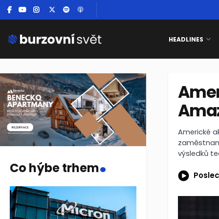
HEADLINES
Ameri
Amaz
Americké ak
zaměstnanos
.
výsledků t
Co hýbe trhem
Poslec