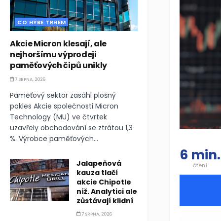
CO HÝBE TRHEM
Akcie Micron klesají, ale
nejhoršímu výprodeji
paměťových čipů unikly
7 SRPNA, 2026
Paměťový sektor zasáhl plošný
pokles Akcie společnosti Micron
Technology (MU) ve čtvrtek
uzavřely obchodování se ztrátou 1,3
%. Výrobce paměťových...
6 min.
Jalapeňová
čtení
kauza tlačí
akcie Chipotle
níž. Analytici ale
zůstávají klidní
7 SRPNA, 2026