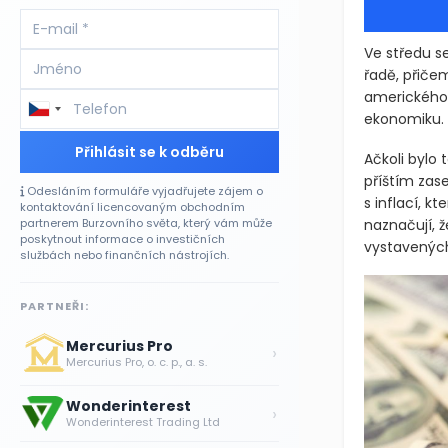
Ve středu s
řadě, přičem
amerického 
ekonomiku.
Přihlásit se k odběru
Ačkoli bylo
příštím zas
Odesláním formuláře vyjadřujete zájem o
s inflací, 
kontaktování licencovaným obchodním
naznačují, 
partnerem Burzovního světa, který vám může
poskytnout informace o investičních
vystavenýc
službách nebo finančních nástrojích.
PARTNEŘI:
Mercurius Pro
›
Mercurius Pro, o. c. p., a. s.
Wonderinterest
›
Wonderinterest Trading Ltd