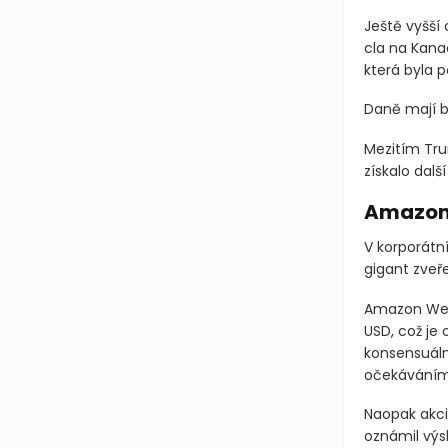
Ještě vyšší 
cla na Kana
která byla
Daně mají bý
Mezitím Tru
získalo dal
Amazon 
V korporát
gigant zveře
Amazon Web 
USD, což je 
konsensuáln
očekáváním 
Naopak akci
oznámil výsl