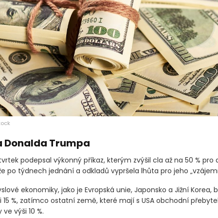
tock
la Donalda Trumpa
rtek podepsal výkonný příkaz, kterým zvýšil cla až na 50 % pro 
že po týdnech jednání a odkladů vypršela lhůta pro jeho „vzájemn
lové ekonomiky, jako je Evropská unie, Japonsko a Jižní Korea, b
i 15 %, zatímco ostatní země, které mají s USA obchodní přebyte
 ve výši 10 %.