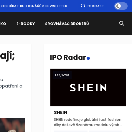
ODEBÍRAT BULLIONÁŘŮV NEWSLETTER
PODCAST
SKO
E-BOOKY
SROVNÁVAČ BROKERŮ
.
ají;
IPO Radar
LSE / NYSE
 o
opatření a
SHEIN
SHEIN redefinuje globální fast fashion
díky datově řízenému modelu výroby
a extrémně rychlému