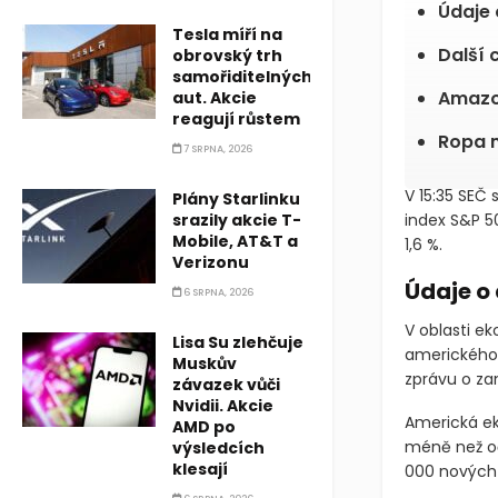
Údaje 
Tesla míří na
Další 
obrovský trh
samořiditelných
Amaz
aut. Akcie
reagují růstem
Ropa m
7 SRPNA, 2026
V 15:35 SEČ 
Plány Starlinku
srazily akcie T-
index S&P 50
Mobile, AT&T a
1,6 %.
Verizonu
Údaje o
6 SRPNA, 2026
V oblasti ek
Lisa Su zlehčuje
amerického 
Muskův
zprávu o za
závazek vůči
Nvidii. Akcie
Americká ek
AMD po
méně než oč
výsledcích
klesají
000 nových