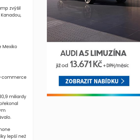
ump zvýšil
a Kanadou,
e Mexiko
 e-commerce
0,9 miliardy
 překonal
kým
valo.
Phone
íky lepší než