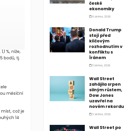
české
ekonomiky
6 SRPNA, 2026
Donald Trump
stojí před
klíčovým
rozhodnutím v
,1 %, níže,
konfliktu s
Íránem
5 bodů, tj.
5 SRPNA, 2026
Wall Street
zahájila srpen
tele
silným růstem,
itou měsíční
Dow Jones
uzavřel na
novém rekordu
míst, což je
3 SRPNA, 2026
ouhých 14
Wall Street po