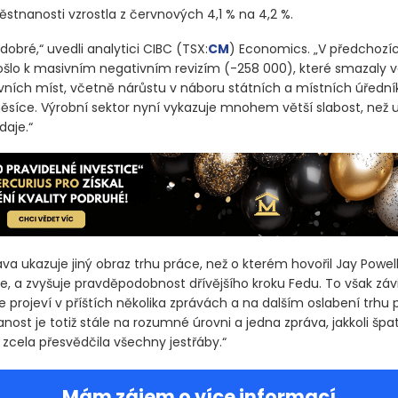
stnanosti vzrostla z červnových 4,1 % na 4,2 %.
 dobré,“ uvedli analytici CIBC
(TSX:
CM
)
Economics. „V předchozí
šlo k masivním negativním revizím
(-258 000)
, které smazaly 
vních míst, včetně nárůstu v náboru státních a místních úřední
síce. Výrobní sektor nyní vykazuje mnohem větší slabost, než 
daje.“
va ukazuje jiný obraz trhu práce, než o kterém hovořil Jay Powel
e, a zvyšuje pravděpodobnost dřívějšího kroku Fedu. To však záv
ce projeví v příštích několika zprávách a na dalším oslabení trhu 
st je totiž stále na rozumné úrovni a jedna zpráva, jakkoli špa
 zcela přesvědčila všechny jestřáby.“
Mám zájem o více informací