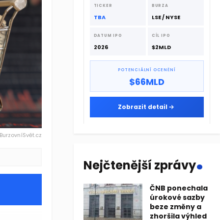
dodavatelskému řetězci.
TICKER
BURZA
TBA
LSE / NYSE
DATUM IPO
CÍL IPO
2026
$2MLD
POTENCIÁLNÍ OCENĚNÍ
$66MLD
Zobrazit detail
 BurzovníSvět.cz
.
Nejčtenější zprávy
ČNB ponechala
úrokové sazby
beze změny a
zhoršila výhled