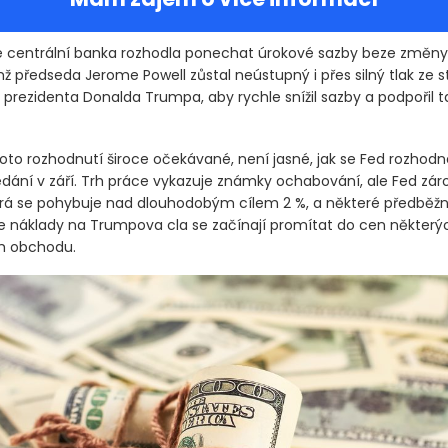
e centrální banka rozhodla ponechat úrokové sazby beze změny 
ž předseda Jerome Powell zůstal neústupný i přes silný tlak ze s
prezidenta Donalda Trumpa, aby rychle snížil sazby a podpořil t
 toto rozhodnutí široce očekávané, není jasné, jak se Fed rozho
edání v září. Trh práce vykazuje známky ochabování, ale Fed zár
která se pohybuje nad dlouhodobým cílem 2 %, a některé předběž
že náklady na Trumpova cla se začínají promítat do cen někter
h obchodu.