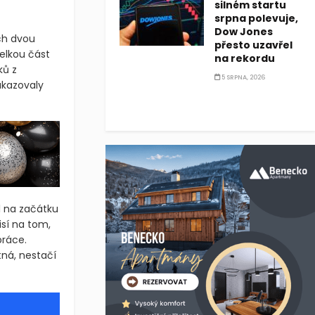
silném startu
srpna polevuje,
Dow Jones
ch dvou
přesto uzavřel
velkou část
na rekordu
ků z
5 SRPNA, 2026
ukazovaly
l na začátku
isí na tom,
práce.
tná, nestačí