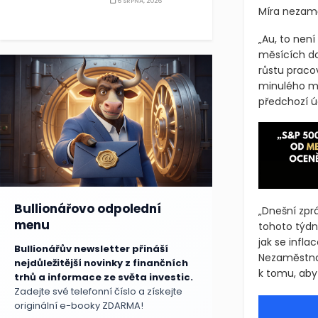
6 SRPNA, 2026
Míra nezamě
„Au, to není
měsících do
růstu praco
minulého mě
předchozí ú
Bullionářovo odpolední
„Dnešní zprá
menu
tohoto týdn
jak se infla
Bullionářův newsletter přináší
Nezaměstnano
nejdůležitější novinky z finančních
k tomu, aby
trhů a informace ze světa investic.
Zadejte své telefonní číslo a získejte
originální e-booky ZDARMA!