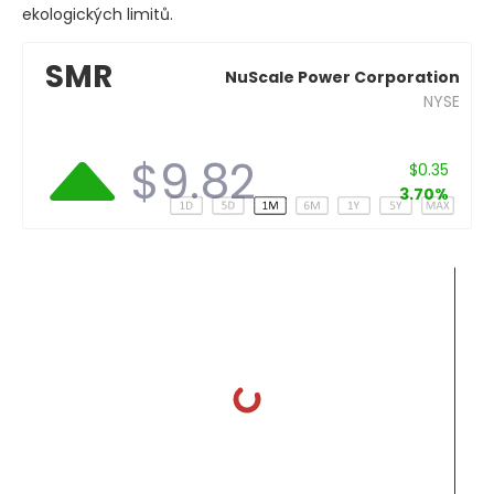
ekologických limitů.
SMR
NuScale Power Corporation
NYSE
$9.82
$0.35
3.70%