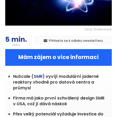
Zdroj: Shutterstock
5 min.
Přihlaste se k odběru newsletteru
čtení
Mám zájem o více informací
NuScale (
SMR
) vyvíjí modulární jaderné
reaktory vhodné pro datová centra a
průmysl
Firma má jako první schválený design SMR
v USA, což jí dává náskok
Přes velký potenciál vyžaduje investice do