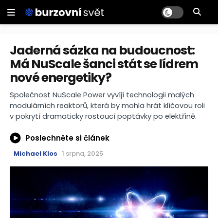
Jaderná sázka na budoucnost:
Má NuScale šanci stát se lídrem
nové energetiky?
Společnost NuScale Power vyvíjí technologii malých
modulárních reaktorů, která by mohla hrát klíčovou roli
v pokrytí dramaticky rostoucí poptávky po elektřině.
Poslechněte si článek
Michael Klos
1 srpna, 2025