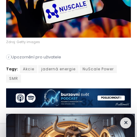
Zdroj: Getty images
Upozornění pro uživatele
i
Společnost NuScale Power vyvíjí technologii malých modulární
Tagy:
Akcie
jaderná energie
NuScale Power
SMR
×