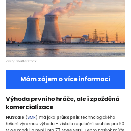
Zdroj: Shutterstock
Mám zájem o více informací
Výhoda prvního hráče, ale i zpožděná
komercializace
NuScale
(
SMR
)
má jako
průkopník
technologického
řešení výraznou výhodu – získala regulační souhlas pro 50
MWe modul a nyní i pro 77 MWe verzi. Tento náskok může