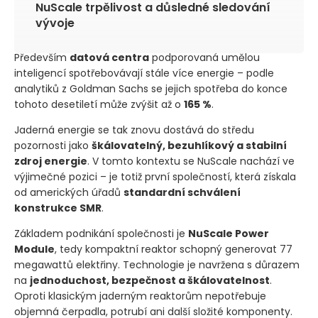
NuScale trpělivost a důsledné sledování
vývoje
Především
datová centra
podporovaná umělou
inteligencí spotřebovávají stále více energie – podle
analytiků z Goldman Sachs se jejich spotřeba do konce
tohoto desetiletí může zvýšit až o
165 %
.
Jaderná energie se tak znovu dostává do středu
pozornosti jako
škálovatelný, bezuhlíkový a stabilní
zdroj energie
. V tomto kontextu se NuScale nachází ve
výjimečné pozici – je totiž první společností, která získala
od amerických úřadů
standardní schválení
konstrukce SMR
.
Základem podnikání společnosti je
NuScale Power
Module
, tedy kompaktní reaktor schopný generovat 77
megawattů elektřiny. Technologie je navržena s důrazem
na
jednoduchost, bezpečnost a škálovatelnost
.
Oproti klasickým jaderným reaktorům nepotřebuje
objemná čerpadla, potrubí ani další složité komponenty.