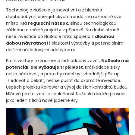
Technologie NuScale je inovativní a z hlediska
dlouhodobých energetických trendů má rozhodně své
místo. Má
regulační náskok
, silnou technologickou
základnu a reálné projekty v přípravě. Na druhé straně
nese investice do NuScale rizika spojená s
dlouhou
dobou návratnosti
, složitostí výstavby a potenciálními
dalšími nákladovými odchylkami.
Pro investory to znamená jednoduchý závěr:
NuScale má
potenciál, ale vyžaduje trpělivost
. Krátkodobé zisky
nelze očekávat, a proto by mohl být vhodnější přístup
„sledovat a čekat“, než se pustit do okamžité investice.
Úspěch projektu RoPower a vývoj dalších kontraktů budou
klíčové pro to, zda se společnost NuScale dokáže prosadit
jako jeden z lídrů nové jaderné éry.