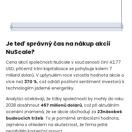
Je teď správný čas na nákup akcií
NuScale?
Cena akcií společnosti NuScale v současnosti činí 42,77
USD, přičemž tržní kapitalizace se pohybuje kolem 7
miliard dolarů. V uplynulém roce vzrostla hodnota akcie o
více než
370 %
, což odráží pozitivní sentiment investorů k
technologiím jaderné energetiky.
Analytici očekávají, že tržby společnosti by mohly do roku
2028 dosáhnout
467 milionů dolarů
, což při aktuálním
ocenění znamená, že se akcie obchodují za
23násobek
budoucích tržeb
. To je poměrně ambiciózní hodnota,
zejména s ohledem na skutečnost, že firma ještě
nezahájila komerční provoz.