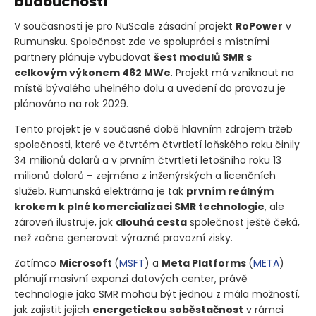
budoucnosti
V současnosti je pro NuScale zásadní projekt
RoPower
v
Rumunsku. Společnost zde ve spolupráci s místními
partnery plánuje vybudovat
šest modulů SMR s
celkovým výkonem 462 MWe
. Projekt má vzniknout na
místě bývalého uhelného dolu a uvedení do provozu je
plánováno na rok 2029.
Tento projekt je v současné době hlavním zdrojem tržeb
společnosti, které ve čtvrtém čtvrtletí loňského roku činily
34 milionů dolarů a v prvním čtvrtletí letošního roku 13
milionů dolarů – zejména z inženýrských a licenčních
služeb. Rumunská elektrárna je tak
prvním reálným
krokem k plné komercializaci SMR technologie
, ale
zároveň ilustruje, jak
dlouhá cesta
společnost ještě čeká,
než začne generovat výrazné provozní zisky.
Zatímco
Microsoft
(
MSFT
)
a
Meta Platforms
(
META
)
plánují masivní expanzi datových center, právě
technologie jako SMR mohou být jednou z mála možností,
jak zajistit jejich
energetickou soběstačnost
v rámci