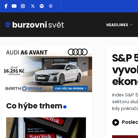
HEADLINES
S&P 5
vyvo
ekon
.
Index S&P 5
sektoru slu
Co hýbe trhem
kdy pokraču
Poslec