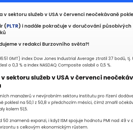
ta v sektoru služeb v USA v červenci neočekávaně pokl
ir
(
PLTR
)
i nadále pokračuje v doručování působivých
dků
dujeme v redakci Burzovního světa?!
16:51 GMT)
index Dow Jones Industrial Average ztratil 37 bodů, tj. 0
lesl o 0,3 % a index NASDAQ Composite oslabil o 0,5 %.
a v sektoru služeb v USA v červenci neočeká
a
ních manažerů v nevýrobním sektoru Institutu pro řízení dodáv
 poklesl na 50,1 z 50,8 v předchozím měsíci, čímž zmařil očekáv
ly kolem 51,5.
 50 znamená expanzi, i když ISM spojuje hodnotu PMI nad 49 v 
rizontu s celkovým ekonomickým růstem.