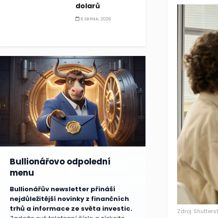
dolarů
6 SRPNA, 2026
Bullionářovo odpolední
menu
Bullionářův newsletter přináší
nejdůležitější novinky z finančních
trhů a informace ze světa investic.
Zdroj: Shutters