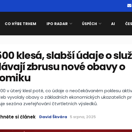
CO HÝBE TRHEM
IPO RADAR
ÚSPĚCH
AI
ČE
00 klesá, slabší údaje o sl
lávají zbrusu nové obavy o
omiku
00 v úterý klesl poté, co údaje o neočekávaném poklesu aktiv
žeb vyvolaly obavy o základních ekonomických ukazatelích pr
je sezóna zveřejňování čtvrtletních výsledků.
hněte si článek
David Škvára
5 srpna, 2025