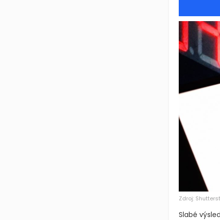
Zdroj: Shutters
Slabé výsled