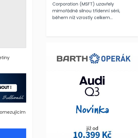
Corporation (MSFT) uzavřely
mimořádně silnou třídenní sérii,
během níž vzrostly celkem...
etiny
m omezujícím