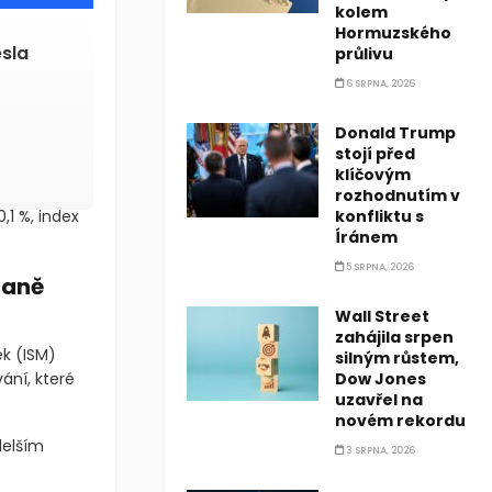
kolem
Hormuzského
esla
průlivu
6 SRPNA, 2026
Donald Trump
stojí před
klíčovým
rozhodnutím v
,1 %, index
konfliktu s
Íránem
5 SRPNA, 2026
vaně
Wall Street
zahájila srpen
ek
(ISM)
silným růstem,
ání, které
Dow Jones
uzavřel na
novém rekordu
delším
3 SRPNA, 2026