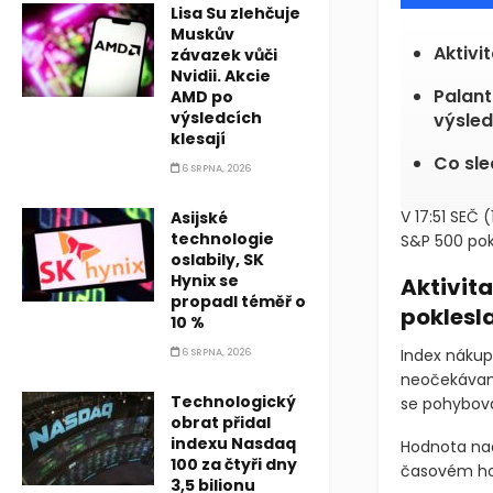
Lisa Su zlehčuje
Muskův
Aktivi
závazek vůči
Nvidii. Akcie
Palant
AMD po
výsledcích
výsle
klesají
Co sle
6 SRPNA, 2026
V 17:51 SEČ
(
Asijské
technologie
S&P 500 pok
oslabily, SK
Hynix se
Aktivit
propadl téměř o
poklesl
10 %
Index nákup
6 SRPNA, 2026
neočekávaně
Technologický
se pohybova
obrat přidal
indexu Nasdaq
Hodnota nad
100 za čtyři dny
časovém ho
3,5 bilionu