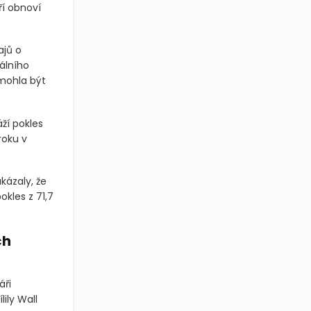
ří obnoví
ajů o
álního
 mohla být
áží pokles
roku v
kázaly, že
okles z 71,7
ch
áři
ily Wall