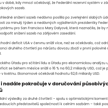
 v době, kdy mnozí očekávají, že Federální rezervní systém v zá
rokových sazeb.
hledně snížení sazeb nedávno posílila po zveřejnění slabých úd
ti za minulý týden a nedávných vyjádřeních prezidentky Feder
systému pro San Francisco Mary Dalyové, která naznačila, že by
podpořit snížení sazeb na zářijovém zasedání.
hodní deficit USA v červnu snížil více, než se očekávalo, což odr
onci druhého čtvrtletí po nárůstu dovozu zboží v první polovině 
.
ckého Úřadu pro sčítání lidu a Úřadu pro ekonomickou analýzu u
icit se během měsíce snížil o 16 % na 60,2 miliardy USD, což je p
D v květnu. Ekonomové očekávali hodnotu 62,6 miliardy USD.
r i nadále pokračuje v doručování působivý
ů
lidní výsledky za druhé čtvrtletí – spolu s optimistickými koment
edoucích představitelů společností k celním sazbám – také posíl