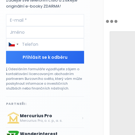
Zadejte své telefonní číslo a získejte
originální e-booky ZDARMA!
Přihlásit se k odběru
Odesláním formuláře vyjadřujete zájem o
kontaktování licencovaným obchodním
partnerem Burzovního světa, který vám může
poskytnout informace o investičních
službách nebo finančních nástrojích.
PARTNEŘI:
Mercurius Pro
›
Mercurius Pro, o. c. p., a. s.
Wonderinterest