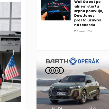
Wall Street po
silném startu
srpna polevuje,
Dow Jones
přesto uzavřel
na rekordu
5 SRPNA, 2026