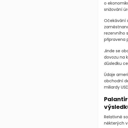
o ekonomiku
snižování ú
Očekávání o
zaměstnanos
rezervního 
připravena 
Jinde se obc
dovozu na k
důsledku cel
Údaje ameri
obchodní def
miliardy US
Palanti
výsledk
Relativně so
některých v