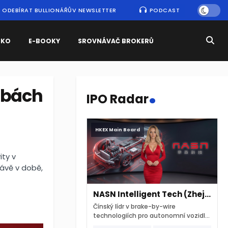
ODEBÍRAT BULLIONÁŘŮV NEWSLETTER
PODCAST
SKO
E-BOOKY
SROVNÁVAČ BROKERŮ
.
užbách
IPO Radar
HKEX Main Board
ity v
ávě v době,
NASN Intelligent Tech (Zhejiang)
Čínský lídr v brake-by-wire
technologiích pro autonomní vozidla
vstupuje na hongkongskou burzu 7.