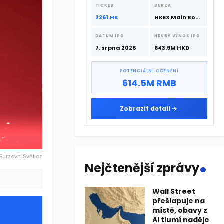
srpna 2026 s podporou CATL a
TICKER
BURZA
Hillhouse Investment.
2261.HK
HKEX Main Board
DATUM IPO
HRUBÝ VÝNOS IPO
7. srpna 2026
643.9M HKD
POTENCIÁLNÍ OCENĚNÍ
614.5M RMB
Zobrazit detail
.
 BurzovníSvět.cz
Nejčtenější zprávy
Wall Street
přešlapuje na
místě, obavy z
AI tlumí naděje