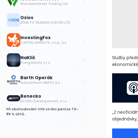
›
Wonderinterest Trading Ltd
Ozios
›
APME FX TRADING EUROPE LTD
InvestingFox
›
CAPITAL MARKETS, o.c.p., a.s.
NaKlíč
Služby předs
›
Energodomy s.r.o.
ekonomické 
Barth Operák
›
Autocentrum BARTH a.s.
Benecko
›
AnTePo Developement, s.r.o.
Při obchodování CFD ztrácí peníze 74–
„Z neoficiá
89 % účtů.
objednávky, 