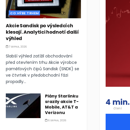
CO HÝBE TRHEM
Akcie Sandisk po výsledcích
klesají. Analytici hodnotí další
výhled
7 SRPNA, 2026
Slabší výhled zatížil obchodování
před otevřením trhu Akcie výrobce
paměťových čipů Sandisk (SNDK) se
ve čtvrtek v předobchodní fázi
propadly...
Plány Starlinku
4 min.
srazily akcie T-
Mobile, AT&T a
čtení
Verizonu
6 SRPNA, 2026