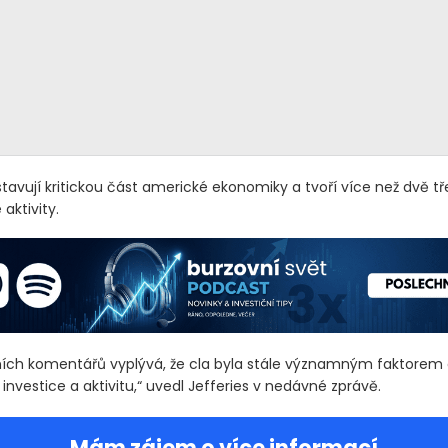
tavují kritickou část americké ekonomiky a tvoří více než dvě tř
aktivity.
lních komentářů vyplývá, že cla byla stále významným faktore
investice a aktivitu,“ uvedl Jefferies v nedávné zprávě.
Mám zájem o více informací