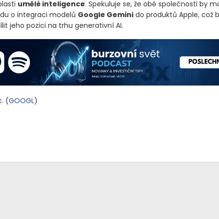
lasti
umělé inteligence
. Spekuluje se, že obě společnosti by m
du o integraci modelů
Google Gemini
do produktů Apple, což 
lit jeho pozici na trhu generativní AI.
c.
(
GOOGL
)