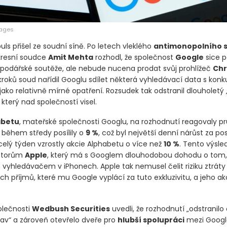
mages
uls přišel ze soudní síně. Po letech vleklého
antimonopolního 
kresní soudce
Amit Mehta
rozhodl, že společnost
Google
sice p
spodářské soutěže, ale nebude nucena prodat svůj prohlížeč
Ch
kroků soud nařídil Googlu sdílet některá vyhledávací data s konk
ako relativně mírné opatření. Rozsudek tak odstranil dlouholetý
který nad společností visel.
abetu
, mateřské společnosti Googlu, na rozhodnutí reagovaly 
 během středy posílily o
9 %
, což byl největší denní nárůst za pos
celý týden vzrostly akcie Alphabetu o více než
10 %
. Tento výsled
estorům
Apple
, který má s Googlem dlouhodobou dohodu o tom,
 vyhledávačem v iPhonech. Apple tak nemusel čelit riziku ztráty 
ch příjmů, které mu Google vyplácí za tuto exkluzivitu, a jeho akc
olečnosti
Wedbush Securities
uvedli, že rozhodnutí „odstranilo
av“ a zároveň otevřelo dveře pro
hlubší spolupráci
mezi Goog