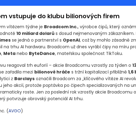
m vstupuje do klubu bilionových firem
ým vítězem týdne je
Broadcom Inc.
, výrobce čipů, který oznám
hodnotě
10 miliard dolarů
s dosud nejmenovaným zákazníkem. P
Times
se jedná o partnerství s
OpenAI
, což by mohlo zásadně z
il na trhu AI hardwaru. Broadcom už dnes vyrábí čipy na míru pr
e
,
Meta
nebo
ByteDance
, mateřskou společnost TikToku.
ávu reagoval trh euforií – akcie Broadcomu vzrostly za týden o
1
se zařadila mezi
bilionové hráče
s tržní kapitalizací přibližně
1,6
lytici z
Barclays
označili Broadcom za „klíčového vítěze AI revolu
u jeho akcií, protože poptávka po čipech specializovaných na 
 dramaticky roste. Jen za poslední rok vzrostly akcie Broadcomu 
erý potvrzuje obrovský potenciál AI trhu.
nc.
(
AVGO
)