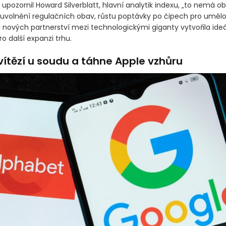
k upozornil Howard Silverblatt, hlavní analytik indexu, „to nemá o
volnění regulačních obav, růstu poptávky po čipech pro uměl
a nových partnerství mezi technologickými giganty vytvořila ideá
o další expanzi trhu.
vítězí u soudu a táhne Apple vzhůru