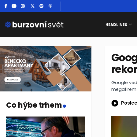
HEADLINES
Goog
rekor
Google vedl
megafirem n
.
Poslec
Co hýbe trhem