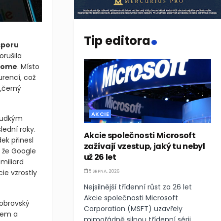
.
Tip editora
sporu
orušila
rome
. Místo
urencí, což
 „černý
AKCIE
prudkým
lední roky.
Akcie společnosti Microsoft
ek přinesl
zažívají vzestup, jaký tu nebyl
 že Google
už 26 let
miliard
ie vzrostly
5 SRPNA, 2026
Nejsilnější třídenní růst za 26 let
Akcie společnosti Microsoft
 obrovský
Corporation (MSFT) uzavřely
lem a
mimořádně silnou třídenní sérii,