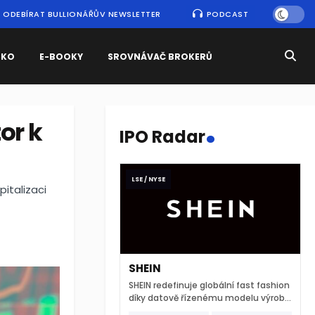
ODEBÍRAT BULLIONÁŘŮV NEWSLETTER
PODCAST
SKO
E-BOOKY
SROVNÁVAČ BROKERŮ
.
or k
IPO Radar
LSE / NYSE
italizaci
SHEIN
SHEIN redefinuje globální fast fashion
díky datově řízenému modelu výroby
a extrémně rychlému