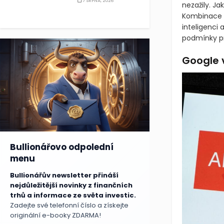
7 SRPNA, 2026
nezažily. Ja
Kombinace u
inteligenci 
podmínky pr
Google 
Bullionářovo odpolední
menu
Bullionářův newsletter přináší
nejdůležitější novinky z finančních
trhů a informace ze světa investic.
Zadejte své telefonní číslo a získejte
originální e-booky ZDARMA!