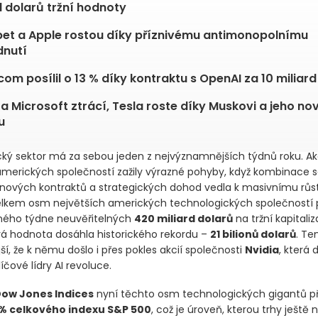
d dolarů tržní hodnoty
et a Apple rostou díky příznivému antimonopolnímu
dnutí
om posílil o 13 % díky kontraktu s OpenAI za 10 miliard
 a Microsoft ztrácí, Tesla roste díky Muskovi a jeho n
u
ký sektor má za sebou jeden z nejvýznamnějších týdnů roku. Ak
amerických společností zažily výrazné pohyby, když kombinace 
 nových kontraktů a strategických dohod vedla k masivnímu růst
lkem osm největších amerických technologických společností p
ného týdne neuvěřitelných
420 miliard dolarů
na tržní kapitaliz
ová hodnota dosáhla historického rekordu –
21 bilionů dolarů
. Te
ší, že k němu došlo i přes pokles akcií společnosti
Nvidia
, která
líčové lídry AI revoluce.
ow Jones Indices
nyní těchto osm technologických gigantů p
 % celkového indexu S&P 500
, což je úroveň, kterou trhy ještě 