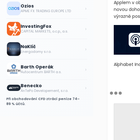
Applem v ob
Ozios
›
novou doho
APME FX TRADING EUROPE LTD
výrazně posí
InvestingFox
›
CAPITAL MARKETS, o.c.p., a.s.
NaKlíč
›
Energodomy s.r.o.
Alphabet In
Barth Operák
›
Autocentrum BARTH a.s.
Benecko
›
AnTePo Developement, s.r.o.
Při obchodování CFD ztrácí peníze 74–
89 % účtů.