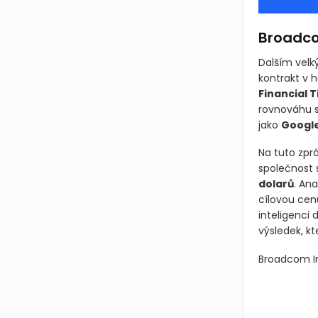
Broadco
Dalším velk
kontrakt v 
Financial 
rovnováhu s
jako
Googl
Na tuto zpr
společnost 
dolarů
. Ana
cílovou cen
inteligenci
výsledek, kt
Broadcom I