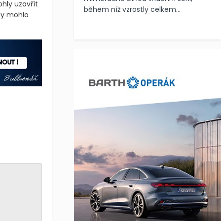
ohly uzavřít
během níž vzrostly celkem...
by mohlo