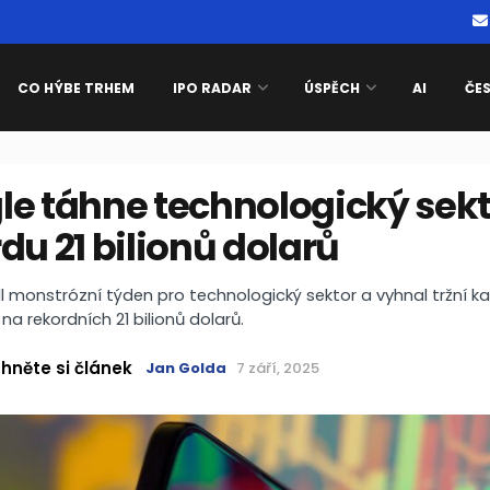
CO HÝBE TRHEM
IPO RADAR
ÚSPĚCH
AI
ČE
le táhne technologický sekt
du 21 bilionů dolarů
 monstrózní týden pro technologický sektor a vyhnal tržní kap
a rekordních 21 bilionů dolarů.
hněte si článek
Jan Golda
7 září, 2025