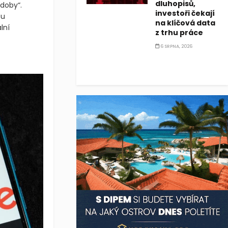
dluhopisů,
bdoby“.
investoři čekají
ou
na klíčová data
lní
z trhu práce
6 SRPNA, 2026