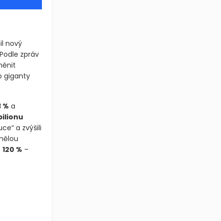
il nový
odle zpráv
měnit
o giganty
3 %
a
 bilionu
ce“ a zvýšili
umělou
o
120 %
–