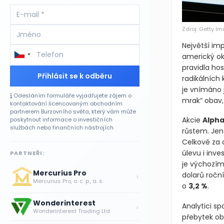
Zdroj: Getty I
Největší imp
americký o
pravidla ho
Přihlásit se k odběru
radikálních 
je vnímáno j
Odesláním formuláře vyjadřujete zájem o
mrak“ obav, 
kontaktování licencovaným obchodním
partnerem Burzovního světa, který vám může
Akcie
Alph
poskytnout informace o investičních
službách nebo finančních nástrojích.
růstem. Jen
Celkově za 
úlevu i inv
PARTNEŘI:
je výchozím
Mercurius Pro
dolarů roční
›
Mercurius Pro, o. c. p., a. s.
o
3,2 %
.
Wonderinterest
›
Analytici sp
Wonderinterest Trading Ltd
přebytek ob