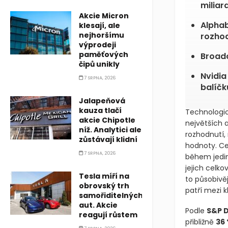
miliar
Akcie Micron
Alphab
klesají, ale
nejhoršímu
rozho
výprodeji
paměťových
Broadc
čipů unikly
Nvidia
7 SRPNA, 2026
balíčk
Jalapeňová
kauza tlačí
Technologic
akcie Chipotle
největších 
níž. Analytici ale
rozhodnutí,
zůstávají klidní
hodnoty. Ce
7 SRPNA, 2026
během jedi
jejich celk
Tesla míří na
to působivěj
obrovský trh
patří mezi k
samořiditelných
aut. Akcie
Podle
S&P D
reagují růstem
přibližně
36