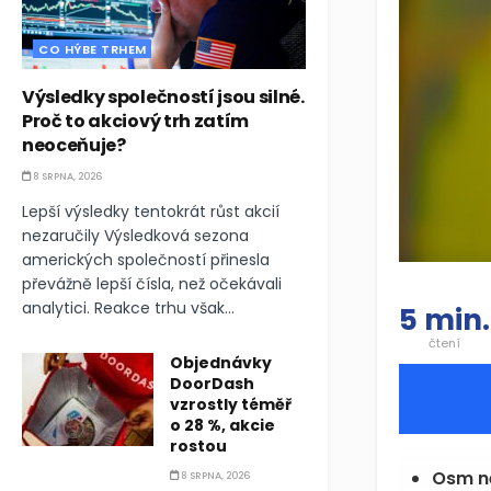
CO HÝBE TRHEM
Výsledky společností jsou silné.
Proč to akciový trh zatím
neoceňuje?
8 SRPNA, 2026
Lepší výsledky tentokrát růst akcií
nezaručily Výsledková sezona
amerických společností přinesla
převážně lepší čísla, než očekávali
analytici. Reakce trhu však...
5 min.
čtení
Objednávky
DoorDash
vzrostly téměř
o 28 %, akcie
rostou
Osm ne
8 SRPNA, 2026