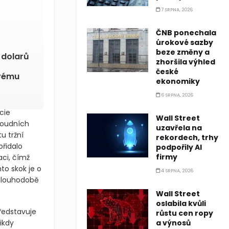
7 SRPNA, 2026
ČNB ponechala
úrokové sazby
beze změny a
 dolarů
zhoršila výhled
české
ovému
ekonomiky
6 SRPNA, 2026
cie
Wall Street
soudních
uzavřela na
u tržní
rekordech, trhy
řidalo
podpořily AI
firmy
aci, čímž
nto skok je o
4 SRPNA, 2026
 dlouhodobě
Wall Street
oslabila kvůli
ředstavuje
růstu cen ropy
nikdy
a výnosů