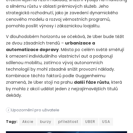
a silnému růstu v oblasti prémiových služeb. Jeho
strategická rozhodnutí, jako je zavedení dynamického
cenového modelu a rozvoj věrnostních programů,
pomohla posílit výnosy i zákaznickou loajalitu.
V dlouhodobém horizontu se očekává, že Uber bude těžit
ze dvou zásadních trendů –
urbanizace a
automatizace dopravy
. Města po celém světě směřují
k omezení individuálního vlastnictví aut a podporují
sdílenou mobilitu, zatímco vývoj autonomních
technologií by mohl zásadně snížit provozní náklady.
Kombinace těchto faktorů podle Guggenheimu
znamená, že Uber stojí na prahu
další fáze růstu
, která
by mohla z akcií udělat jeden z nejzajímavějších titulů
dekády.
Upozornění pro uživatele
i
Akcie společnosti Uber Technologies letos zaznamenaly výrazn
Tagy:
Akcie
burzy
příležitost
UBER
USA