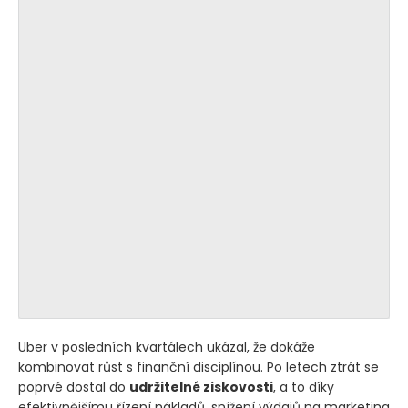
Uber v posledních kvartálech ukázal, že dokáže
kombinovat růst s finanční disciplínou. Po letech ztrát se
poprvé dostal do
udržitelné ziskovosti
, a to díky
efektivnějšímu řízení nákladů, snížení výdajů na marketing