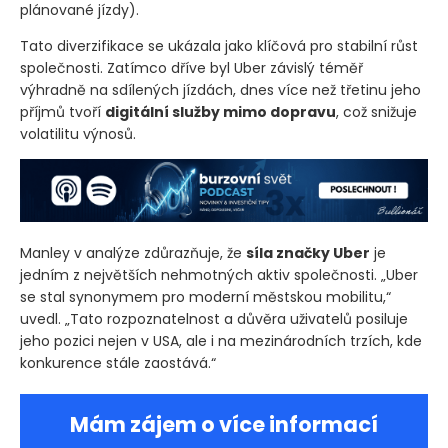
plánované jízdy)
.
Tato diverzifikace se ukázala jako klíčová pro stabilní růst
společnosti. Zatímco dříve byl Uber závislý téměř
výhradně na sdílených jízdách, dnes více než třetinu jeho
příjmů tvoří
digitální služby mimo dopravu
, což snižuje
volatilitu výnosů.
Manley v analýze zdůrazňuje, že
síla značky Uber
je
jedním z největších nehmotných aktiv společnosti. „Uber
se stal synonymem pro moderní městskou mobilitu,“
uvedl. „Tato rozpoznatelnost a důvěra uživatelů posiluje
jeho pozici nejen v USA, ale i na mezinárodních trzích, kde
konkurence stále zaostává.“
Mám zájem o více informací