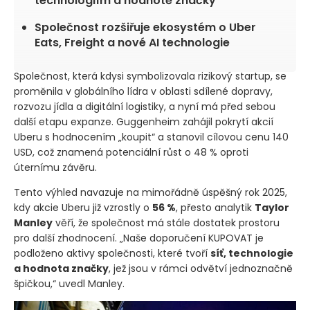
technologiím a hodnotě značky
Společnost rozšiřuje ekosystém o Uber
Eats, Freight a nové AI technologie
Společnost, která kdysi symbolizovala rizikový startup, se
proměnila v globálního lídra v oblasti sdílené dopravy,
rozvozu jídla a digitální logistiky, a nyní má před sebou
další etapu expanze. Guggenheim zahájil pokrytí akcií
Uberu s hodnocením „koupit“ a stanovil cílovou cenu 140
USD, což znamená potenciální růst o 48 % oproti
úternímu závěru.
Tento výhled navazuje na mimořádně úspěšný rok 2025,
kdy akcie Uberu již vzrostly o
56 %
, přesto analytik
Taylor
Manley
věří, že společnost má stále dostatek prostoru
pro další zhodnocení. „Naše doporučení KUPOVAT je
podloženo aktivy společnosti, které tvoří
síť, technologie
a hodnota značky
, jež jsou v rámci odvětví jednoznačně
špičkou,“ uvedl Manley.