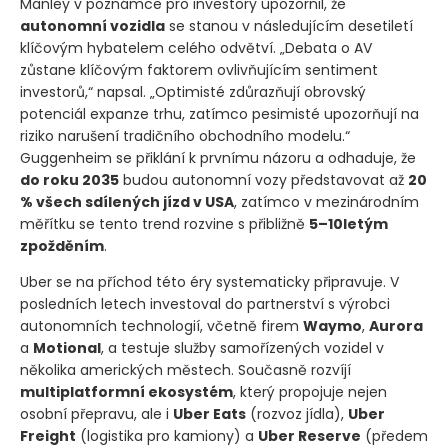
Manley v poznámce pro investory upozornil, že
autonomní vozidla
se stanou v následujícím desetiletí
klíčovým hybatelem celého odvětví. „Debata o AV
zůstane klíčovým faktorem ovlivňujícím sentiment
investorů,“ napsal. „Optimisté zdůrazňují obrovský
potenciál expanze trhu, zatímco pesimisté upozorňují na
riziko narušení tradičního obchodního modelu.“
Guggenheim se přiklání k prvnímu názoru a odhaduje, že
do roku 2035
budou autonomní vozy představovat až
20
% všech sdílených jízd v USA
, zatímco v mezinárodním
měřítku se tento trend rozvine s přibližně
5–10letým
zpožděním
.
Uber se na příchod této éry systematicky připravuje. V
posledních letech investoval do partnerství s výrobci
autonomních technologií, včetně firem
Waymo
,
Aurora
a
Motional
, a testuje služby samořízených vozidel v
několika amerických městech. Současně rozvíjí
multiplatformní ekosystém
, který propojuje nejen
osobní přepravu, ale i
Uber Eats
(rozvoz jídla)
,
Uber
Freight
(logistika pro kamiony)
a
Uber Reserve
(předem