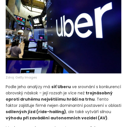
Zdroj: Getty Images
Podle jeho analýzy má
síť Uberu
ve srovnání s konkurencí
obrovský náskok – její rozsah je více než
trojnásobný
oproti druhému největšímu hráči na trhu
. Tento
faktor zajišťuje firmě nejen dominantní postavení v oblasti
sdílených jízd
(ride-hailing)
, ale také vytváří silnou
výhodu při zavádění autonomních vozidel
(AV)
.