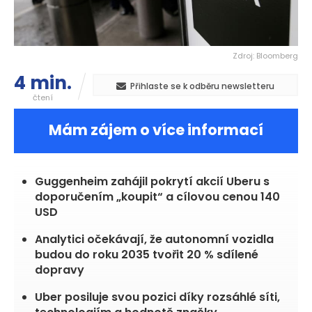
Zdroj: Bloomberg
4 min.
Přihlaste se k odběru newsletteru
čtení
Mám zájem o více informací
Guggenheim zahájil pokrytí akcií Uberu s
doporučením „koupit“ a cílovou cenou 140
USD
Analytici očekávají, že autonomní vozidla
budou do roku 2035 tvořit 20 % sdílené
dopravy
Uber posiluje svou pozici díky rozsáhlé síti,