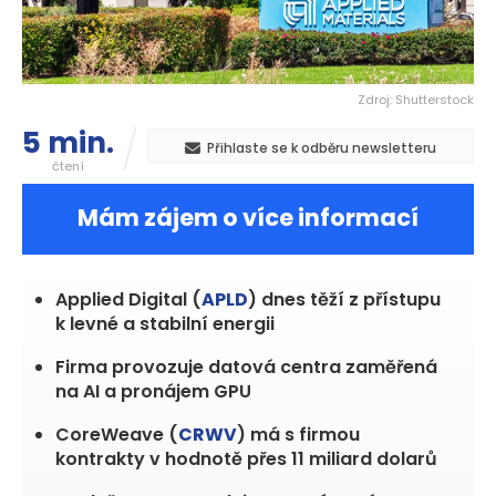
Zdroj: Shutterstock
5 min.
Přihlaste se k odběru newsletteru
čtení
Mám zájem o více informací
Applied Digital (
APLD
) dnes těží z přístupu
k levné a stabilní energii
Firma provozuje datová centra zaměřená
na AI a pronájem GPU
CoreWeave (
CRWV
) má s firmou
kontrakty v hodnotě přes 11 miliard dolarů