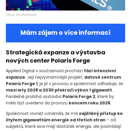
Zdroj: Shutterstock
Mám zájem o více informací
Strategická expanze a výstavba
nových center Polaris Forge
Applied Digital v současnosti prochází
fází intenzivní
expanze
. Její nejvýznamnější projekt,
datové centrum
Polaris Forge 1
, je již v provozu a společnost odhaduje, že
mezi lety 2028 a 2030 překročí výkon 1 gigawatt
.
Paralelně probíhá výstavba
Polaris Forge 2
, které by
mělo být uvedeno do provozu
koncem roku 2026
.
Společnost rovněž oznámila, že má
zajištěný přístup ke
čtyřem gigawattům energie od třetích stran
– od
subjektů, které sice mají dostatek energie, ale postrádají