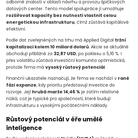
odborné znalosti v oblasti návrhu a provozu špičkových
datových center. Tento model spolupráce jí umožňuje
rozšiřovat kapacity bez nutnosti vlastnit celou
energetickou infrastrukturu
, čímž zůstává kapitálově
efektivní.
Podle dat zveřejněných na trhu má Applied Digital
tržní
kapitalizaci kolem 10 miliard dolarů
. Akcie se aktuálně
obchodují přibližně za
32,87 USD
, po poklesu o 5,16 %. I
přes volatilitu zůstává investiční komunita optimistická,
protože firma má
vysoký růstový potenciál
.
Finanční ukazatele naznačují, že firma se nachází v
rané
fázi expanze
, kdy prioritu představují investice do
rozvoje. Její
hrubá marže 14,46 %
je zatím relativně
nízká, což je typické pro společnosti, které budují
infrastrukturu s vysokými počátečními náklady.
Růstový potenciál v éře umělé
inteligence