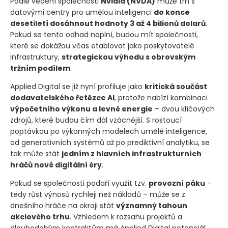
Podle vedení společnosti
Nvidia
(NVDA)
může trh s
datovými centry pro umělou inteligenci
do konce
desetiletí dosáhnout hodnoty 3 až 4 bilionů dolarů
.
Pokud se tento odhad naplní, budou mít společnosti,
které se dokážou včas etablovat jako poskytovatelé
infrastruktury,
strategickou výhodu s obrovským
tržním podílem
.
Applied Digital se již nyní profiluje jako
kritická součást
dodavatelského řetězce AI
, protože nabízí kombinaci
výpočetního výkonu a levné energie
– dvou klíčových
zdrojů, které budou čím dál vzácnější. S rostoucí
poptávkou po výkonných modelech umělé inteligence,
od generativních systémů až po prediktivní analytiku, se
tak může stát
jedním z hlavních infrastrukturních
hráčů nové digitální éry
.
Pokud se společnosti podaří využít tzv.
provozní páku
–
tedy růst výnosů rychleji než nákladů – může se z
dnešního hráče na okraji stát
významný tahoun
akciového trhu
. Vzhledem k rozsahu projektů a