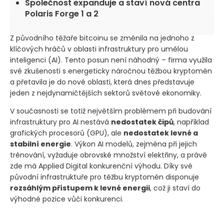
Společnost expanduje a staví nová centra
Polaris Forge 1 a 2
Z původního těžaře bitcoinu se změnila na jednoho z
klíčových hráčů v oblasti infrastruktury pro umělou
inteligenci
(AI)
. Tento posun není náhodný – firma využila
své zkušenosti s energeticky náročnou těžbou kryptoměn
a přetavila je do nové oblasti, která dnes představuje
jeden z nejdynamičtějších sektorů světové ekonomiky.
V současnosti se totiž největším problémem při budování
infrastruktury pro AI nestává
nedostatek čipů
, například
grafických procesorů
(GPU)
, ale
nedostatek levné a
stabilní energie
. Výkon AI modelů, zejména při jejich
trénování, vyžaduje obrovské množství elektřiny, a právě
zde má Applied Digital konkurenční výhodu. Díky své
původní infrastruktuře pro těžbu kryptoměn disponuje
rozsáhlým přístupem k levné energii
, což ji staví do
výhodné pozice vůči konkurenci.