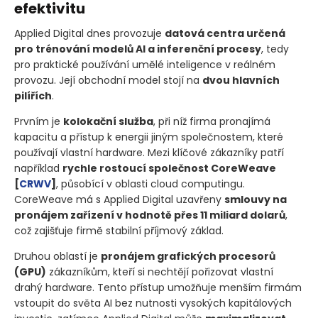
efektivitu
Applied Digital dnes provozuje
datová centra určená
pro trénování modelů AI a inferenční procesy
, tedy
pro praktické používání umělé inteligence v reálném
provozu. Její obchodní model stojí na
dvou hlavních
pilířích
.
Prvním je
kolokační služba
, při níž firma pronajímá
kapacitu a přístup k energii jiným společnostem, které
používají vlastní hardware. Mezi klíčové zákazníky patří
například
rychle rostoucí společnost CoreWeave
[
CRWV
]
, působící v oblasti cloud computingu.
CoreWeave má s Applied Digital uzavřeny
smlouvy na
pronájem zařízení v hodnotě přes 11 miliard dolarů
,
což zajišťuje firmě stabilní příjmový základ.
Druhou oblastí je
pronájem grafických procesorů
(GPU)
zákazníkům, kteří si nechtějí pořizovat vlastní
drahý hardware. Tento přístup umožňuje menším firmám
vstoupit do světa AI bez nutnosti vysokých kapitálových