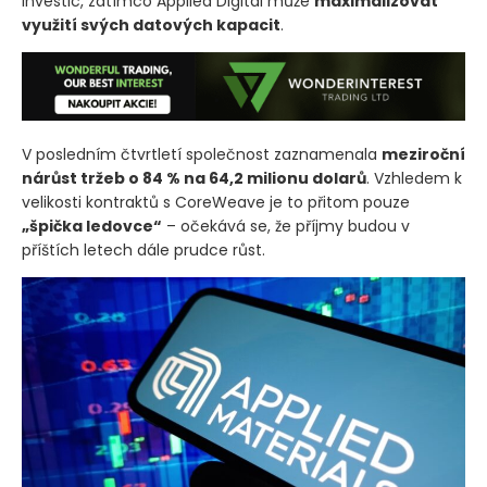
investic, zatímco Applied Digital může
maximalizovat
využití svých datových kapacit
.
V posledním čtvrtletí společnost zaznamenala
meziroční
nárůst tržeb o 84 % na 64,2 milionu dolarů
. Vzhledem k
velikosti kontraktů s CoreWeave je to přitom pouze
„špička ledovce“
– očekává se, že příjmy budou v
příštích letech dále prudce růst.