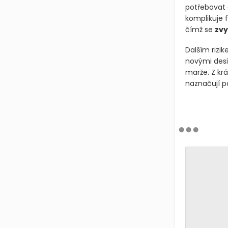
potřebovat a
komplikuje f
čímž se
zvy
Dalším rizi
novými desig
marže. Z kr
naznačují po