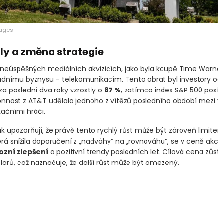
mages
lly a změna strategie
neúspěšných mediálních akvizicích, jako byla koupě Time Warne
kladnímu byznysu – telekomunikacím. Tento obrat byl investory 
za poslední dva roky vzrostly o
87 %
, zatímco index S&P 500 posíli
onnost z AT&T udělala jednoho z vítězů posledního období mezi 
ačními hráči.
ak upozorňují, že právě tento rychlý růst může být zároveň limit
erá snížila doporučení z „nadváhy“ na „rovnováhu“, se v ceně akcií
ozní zlepšení
a pozitivní trendy posledních let. Cílová cena zů
olarů, což naznačuje, že další růst může být omezený.