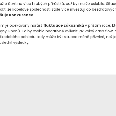
ž o čtvrtinu více hrubých přírůstků, což by marže oslabilo. Situa
akt, že kabelové společnosti stále více investují do bezdrátových
šuje konkurence
.
kem je očekávaný nárůst
fluktuace zákazníků
v příštím roce, kt
ny iPhonů. To by mohlo negativně ovlivnit jak volný cash flow, 
átkodobého pohledu tedy může být situace méně příznivá, než jak
slední výsledky.