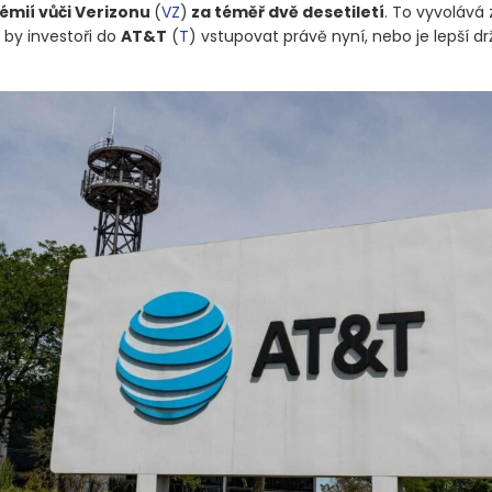
rémií vůči Verizonu
(
VZ
)
za téměř dvě desetiletí
. To vyvolává
 by investoři do
AT&T
(
T
)
vstupovat právě nyní, nebo je lepší dr