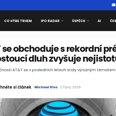
CO HÝBE TRHEM
IPO RADAR
ÚSPĚCH
AI
ČE
se obchoduje s rekordní pré
ostoucí dluh zvyšuje nejisto
ečnosti AT&T se v posledních letech staly výrazným tématem
hněte si článek
Michael Klos
2 října, 2025