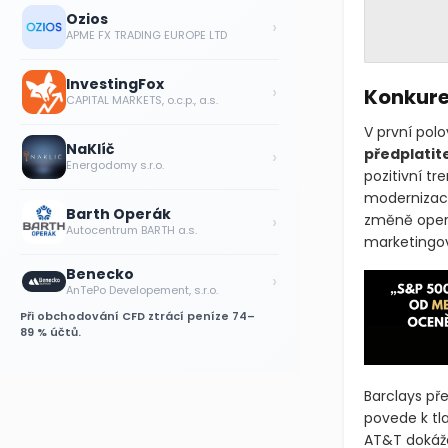
Ozios
›
APME FX TRADING EUROPE LTD
InvestingFox
›
Konkure
CAPITAL MARKETS, o.c.p., a.s.
V první pol
NaKlíč
›
předplatit
Energodomy s.r.o.
pozitivní t
modernizace
Barth Operák
›
změně operá
Autocentrum BARTH a.s.
marketingo
Benecko
›
AnTePo Developement, s.r.o.
Při obchodování CFD ztrácí peníze 74–
89 % účtů.
Barclays př
povede k tla
AT&T dokáže