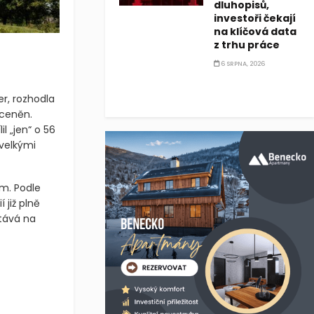
dluhopisů,
investoři čekají
na klíčová data
z trhu práce
6 SRPNA, 2026
r, rozhodla
oceněn.
l „jen“ o 56
velkými
em. Podle
 již plně
stává na