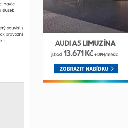
ci navíc
 služeb,
erý souvisí s
tak provozní
 ji