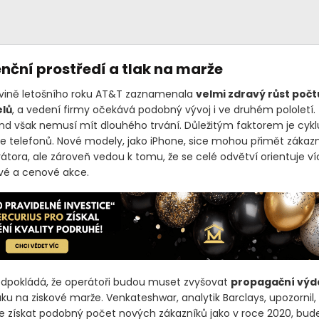
nční prostředí a tlak na marže
ovině letošního roku AT&T zaznamenala
velmi zdravý růst počt
elů
, a vedení firmy očekává podobný vývoj i ve druhém pololetí.
rend však nemusí mít dlouhého trvání. Důležitým faktorem je cykl
 telefonů. Nové modely, jako iPhone, sice mohou přimět zákazn
tora, ale zároveň vedou k tomu, že se celé odvětví orientuje ví
vé a cenové akce.
edpokládá, že operátoři budou muset zvyšovat
propagační výd
ku na ziskové marže. Venkateshwar, analytik Barclays, upozornil, 
 získat podobný počet nových zákazníků jako v roce 2020, bud