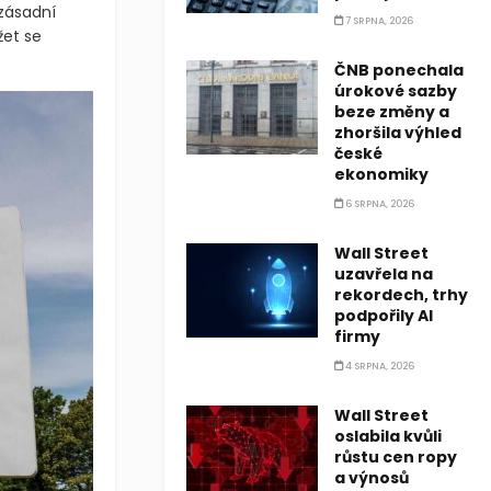
 zásadní
7 SRPNA, 2026
žet se
ČNB ponechala
úrokové sazby
beze změny a
zhoršila výhled
české
ekonomiky
6 SRPNA, 2026
Wall Street
uzavřela na
rekordech, trhy
podpořily AI
firmy
4 SRPNA, 2026
Wall Street
oslabila kvůli
růstu cen ropy
a výnosů