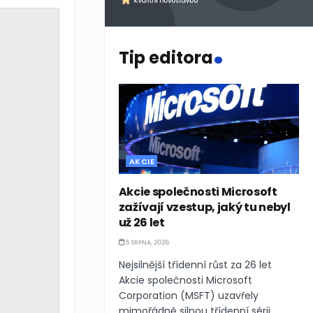
.
Tip editora
AKCIE
Akcie společnosti Microsoft
zažívají vzestup, jaký tu nebyl
už 26 let
5 SRPNA, 2026
Nejsilnější třídenní růst za 26 let
Akcie společnosti Microsoft
Corporation (MSFT) uzavřely
mimořádně silnou třídenní sérii,