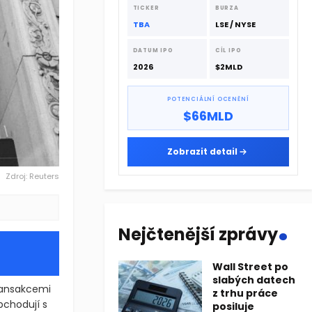
dodavatelskému řetězci.
TICKER
BURZA
TBA
LSE / NYSE
DATUM IPO
CÍL IPO
2026
$2MLD
POTENCIÁLNÍ OCENĚNÍ
$66MLD
Zobrazit detail
Zdroj: Reuters
.
Nejčtenější zprávy
Wall Street po
slabých datech
ransakcemi
z trhu práce
bchodují s
posiluje