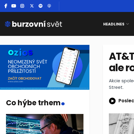
HEADLINES
AT&T 
ale r
Akcie spol
Street.
.
Poslec
Co hýbe trhem