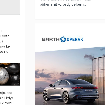
během níž vzrostly celkem...
u
 Tento
us
íky ke
ce na
aje
, což
že i když
e k tomu