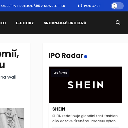
ODEBÍRAT BULLIONÁŘŮV NEWSLETTER
PODCAST
SKO
E-BOOKY
SROVNÁVAČ BROKERŮ
.
mií,
IPO Radar
tu
LSE / NYSE
 na Wall
SHEIN
SHEIN redefinuje globální fast fashion
díky datově řízenému modelu výroby
a extrémně rychlému