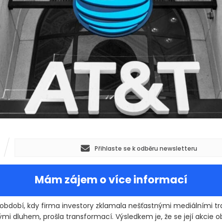
Přihlaste se k odběru newsletteru
Mám zájem o více informací
 období, kdy firma investory zklamala nešťastnými mediálními t
mi dluhem, prošla transformací. Výsledkem je, že se její akcie o