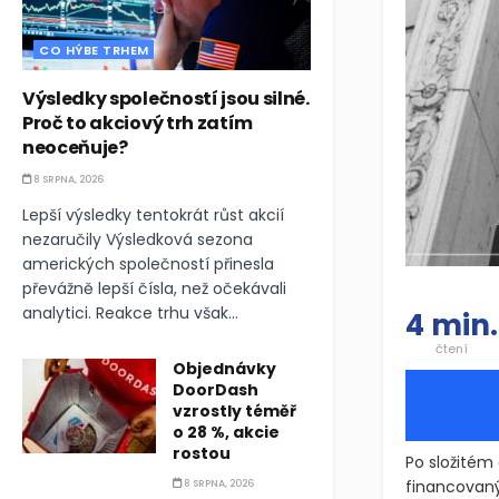
CO HÝBE TRHEM
Výsledky společností jsou silné.
Proč to akciový trh zatím
neoceňuje?
8 SRPNA, 2026
Lepší výsledky tentokrát růst akcií
nezaručily Výsledková sezona
amerických společností přinesla
převážně lepší čísla, než očekávali
analytici. Reakce trhu však...
4 min.
čtení
Objednávky
DoorDash
vzrostly téměř
o 28 %, akcie
rostou
Po složitém
financovaný
8 SRPNA, 2026