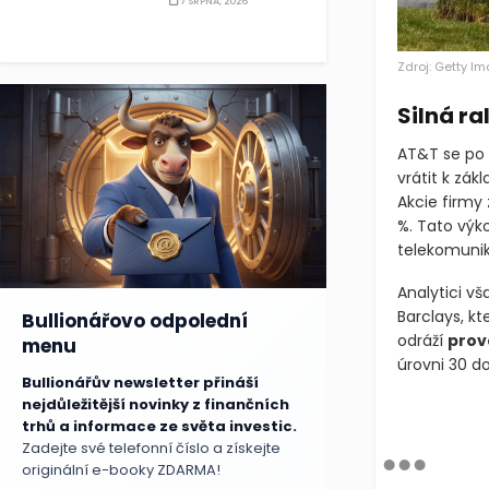
7 SRPNA, 2026
Zdroj: Getty I
Silná ra
AT&T se po 
vrátit k zá
Akcie firmy 
%. Tato výk
telekomunik
Analytici vš
Barclays, kt
Bullionářovo odpolední
odráží
prov
menu
úrovni 30 d
Bullionářův newsletter přináší
nejdůležitější novinky z finančních
trhů a informace ze světa investic.
Zadejte své telefonní číslo a získejte
originální e-booky ZDARMA!