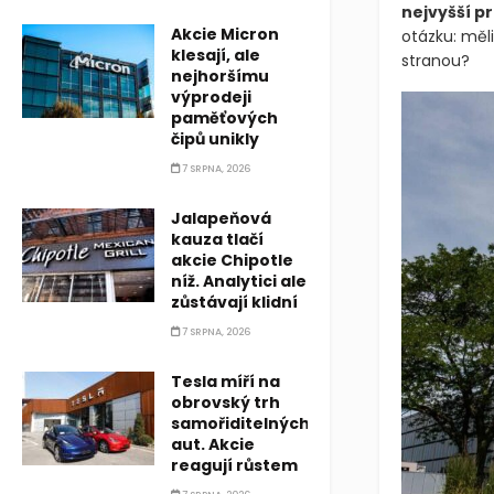
nejvyšší p
Akcie Micron
otázku: měli
klesají, ale
stranou?
nejhoršímu
výprodeji
paměťových
čipů unikly
7 SRPNA, 2026
Jalapeňová
kauza tlačí
akcie Chipotle
níž. Analytici ale
zůstávají klidní
7 SRPNA, 2026
Tesla míří na
obrovský trh
samořiditelných
aut. Akcie
reagují růstem