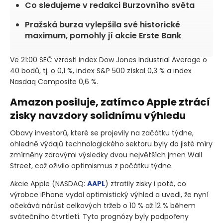
Co sledujeme v redakci Burzovního světa
Pražská burza vylepšila své historické
maximum, pomohly jí akcie Erste Bank
Ve 21:00 SEČ vzrostl index Dow Jones Industrial Average o
40 bodů, tj. o 0,1 %, index S&P 500 získal 0,3 % a index
Nasdaq Composite 0,6 %.
Amazon posiluje, zatímco Apple ztrácí
zisky navzdory solidnímu výhledu
Obavy investorů, které se projevily na začátku týdne,
ohledně výdajů technologického sektoru byly do jisté míry
zmírněny zdravými výsledky dvou největších jmen Wall
Street, což oživilo optimismus z počátku týdne.
Akcie Apple
(NASDAQ:
AAPL
)
ztratily zisky i poté, co
výrobce iPhone vydal optimistický výhled a uvedl, že nyní
očekává nárůst celkových tržeb o 10 % až 12 % během
svátečního čtvrtletí. Tyto prognózy byly podpořeny