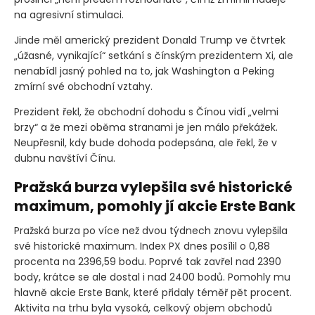
na agresivní stimulaci.
Jinde měl americký prezident Donald Trump ve čtvrtek
„úžasné, vynikající“ setkání s čínským prezidentem Xi, ale
nenabídl jasný pohled na to, jak Washington a Peking
zmírní své obchodní vztahy.
Prezident řekl, že obchodní dohodu s Čínou vidí „velmi
brzy“ a že mezi oběma stranami je jen málo překážek.
Neupřesnil, kdy bude dohoda podepsána, ale řekl, že v
dubnu navštíví Čínu.
Pražská burza vylepšila své historické
maximum, pomohly jí akcie Erste Bank
Pražská burza po více než dvou týdnech znovu vylepšila
své historické maximum. Index PX dnes posílil o 0,88
procenta na 2396,59 bodu. Poprvé tak zavřel nad 2390
body, krátce se ale dostal i nad 2400 bodů. Pomohly mu
hlavně akcie Erste Bank, které přidaly téměř pět procent.
Aktivita na trhu byla vysoká, celkový objem obchodů