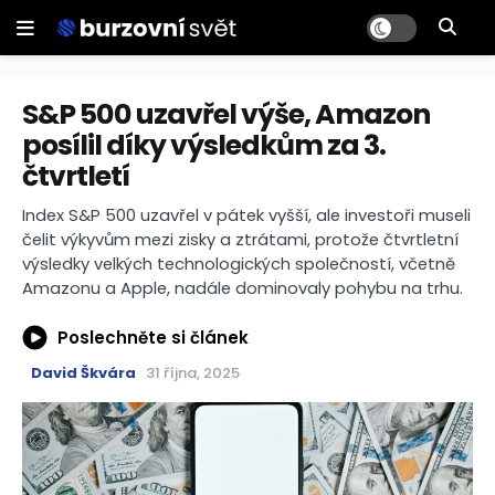
S&P 500 uzavřel výše, Amazon
posílil díky výsledkům za 3.
čtvrtletí
Index S&P 500 uzavřel v pátek vyšší, ale investoři museli
čelit výkyvům mezi zisky a ztrátami, protože čtvrtletní
výsledky velkých technologických společností, včetně
Amazonu a Apple, nadále dominovaly pohybu na trhu.
Poslechněte si článek
David Škvára
31 října, 2025