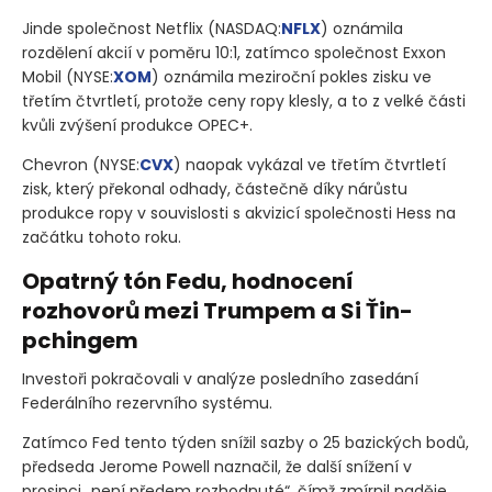
Jinde společnost Netflix
(NASDAQ:
NFLX
)
oznámila
rozdělení akcií v poměru 10:1, zatímco společnost Exxon
Mobil
(NYSE:
XOM
)
oznámila meziroční pokles zisku ve
třetím čtvrtletí, protože ceny ropy klesly, a to z velké části
kvůli zvýšení produkce OPEC+.
Chevron
(NYSE:
CVX
)
naopak vykázal ve třetím čtvrtletí
zisk, který překonal odhady, částečně díky nárůstu
produkce ropy v souvislosti s akvizicí společnosti Hess na
začátku tohoto roku.
Opatrný tón Fedu, hodnocení
rozhovorů mezi Trumpem a Si Ťin-
pchingem
Investoři pokračovali v analýze posledního zasedání
Federálního rezervního systému.
Zatímco Fed tento týden snížil sazby o 25 bazických bodů,
předseda Jerome Powell naznačil, že další snížení v
prosinci „není předem rozhodnuté“, čímž zmírnil naděje