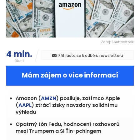
Zdroj: Shutterstock
4 min.
Přihlaste se k odběru newsletteru
čtení
Mám zájem o více informací
Amazon (
AMZN
) posiluje, zatímco Apple
(
AAPL
) ztrácí zisky navzdory solidnímu
výhledu
Opatrný tón Fedu, hodnocení rozhovorů
mezi Trumpem a Si Ťin-pchingem