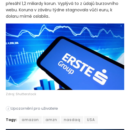
přesáhl 1,2 miliardy korun. Vyplývá to z údajů burzovního
webu. Koruna v závěru týdne stagnovala vůči euru, k
dolaru mírně oslabila..
Zdroj: Shutterstock
Upozornění pro uživatele
i
Index S&P 500 uzavřel v pátek vyšší, ale investoři museli če
Tagy:
amazon
amzn
nasdaq
USA