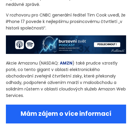
nedávné zprávě.
V rozhovoru pro CNBC generální ředitel Tim Cook uvedl, že
iPhone 17 povede k nejlepšímu prosincovému čtvrtletí „v
historii společnosti“.
Akcie Amazonu
(NASDAQ:
AMZN
)
také prudce vzrostly
poté, co tento gigant v oblasti elektronického
obchodování zveřejnil čtvrtletní zisky, které překonaly
odhady, podpořené oživením marží v maloobchodu a
solidním růstem v oblasti cloudových služeb Amazon Web
Services.
Mám zájem o více informací