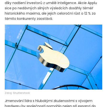
díky nadšení investorů z umělé inteligence. Akcie Applu
sice po nedávných silných výsledcích dosáhly téměř
historického maxima, ale jejich celoroční růst o 12 % za
těmito konkurenty zaostává.
Zdroj: Shutterstock
Jmenování lídra s hlubokými zkušenostmi s vývojem
hardwaru by společnosti pomohlo nejen při expanzi do