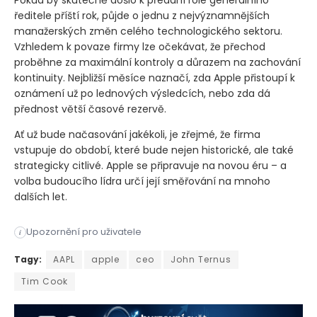
Pokud by skutečně došlo k předání role generálního
ředitele příští rok, půjde o jednu z nejvýznamnějších
manažerských změn celého technologického sektoru.
Vzhledem k povaze firmy lze očekávat, že přechod
proběhne za maximální kontroly a důrazem na zachování
kontinuity. Nejbližší měsíce naznačí, zda Apple přistoupí k
oznámení už po lednových výsledcích, nebo zda dá
přednost větší časové rezervě.
Ať už bude načasování jakékoli, je zřejmé, že firma
vstupuje do období, které bude nejen historické, ale také
strategicky citlivé. Apple se připravuje na novou éru – a
volba budoucího lídra určí její směřování na mnoho
dalších let.
Upozornění pro uživatele
i
Apple (AAPL) výrazně zintenzivňuje přípravy na nástupnictví 
Tagy:
AAPL
apple
ceo
John Ternus
Tim Cook