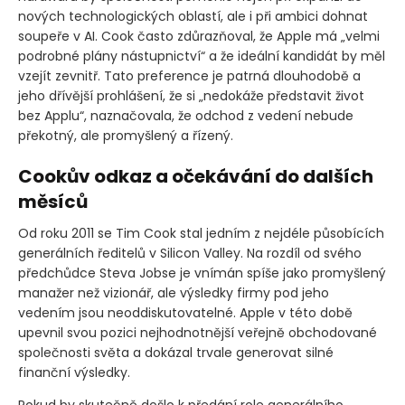
nových technologických oblastí, ale i při ambici dohnat
soupeře v AI. Cook často zdůrazňoval, že Apple má „velmi
podrobné plány nástupnictví“ a že ideální kandidát by měl
vzejít zevnitř. Tato preference je patrná dlouhodobě a
jeho dřívější prohlášení, že si „nedokáže představit život
bez Applu“, naznačovala, že odchod z vedení nebude
překotný, ale promyšlený a řízený.
Cookův odkaz a očekávání do dalších
měsíců
Od roku 2011 se Tim Cook stal jedním z nejdéle působících
generálních ředitelů v Silicon Valley. Na rozdíl od svého
předchůdce Steva Jobse je vnímán spíše jako promyšlený
manažer než vizionář, ale výsledky firmy pod jeho
vedením jsou neoddiskutovatelné. Apple v této době
upevnil svou pozici nejhodnotnější veřejně obchodované
společnosti světa a dokázal trvale generovat silné
finanční výsledky.