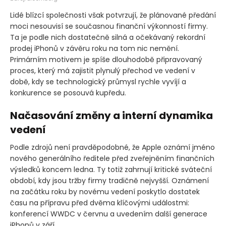
Lidé blízcí společnosti však potvrzují, že plánované předání
moci nesouvisí se současnou finanční výkonností firmy.
Ta je podle nich dostatečně silná a očekávaný rekordní
prodej iPhonů v závěru roku na tom nic nemění.
Primárním motivem je spíše dlouhodobě připravovaný
proces, který má zajistit plynulý přechod ve vedení v
době, kdy se technologický průmysl rychle vyvíjí a
konkurence se posouvá kupředu.
Načasování změny a interní dynamika
vedení
Podle zdrojů není pravděpodobné, že Apple oznámí jméno
nového generálního ředitele před zveřejněním finančních
výsledků koncem ledna. Ty totiž zahrnují kritické sváteční
období, kdy jsou tržby firmy tradičně nejvyšší. Oznámení
na začátku roku by novému vedení poskytlo dostatek
času na přípravu před dvěma klíčovými událostmi:
konferencí WWDC v červnu a uvedením další generace
iPhonů v září.