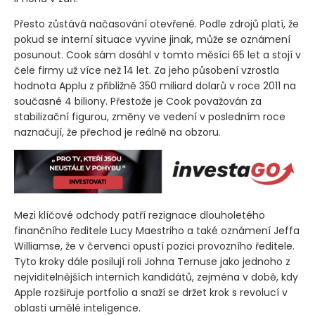
Přesto zůstává načasování otevřené. Podle zdrojů platí, že
pokud se interní situace vyvine jinak, může se oznámení
posunout. Cook sám dosáhl v tomto měsíci 65 let a stojí v
čele firmy už více než 14 let. Za jeho působení vzrostla
hodnota Applu z přibližně 350 miliard dolarů v roce 2011 na
současné 4 biliony. Přestože je Cook považován za
stabilizační figurou, změny ve vedení v posledním roce
naznačují, že přechod je reálně na obzoru.
Mezi klíčové odchody patří rezignace dlouholetého
finančního ředitele Lucy Maestriho a také oznámení Jeffa
Williamse, že v červenci opustí pozici provozního ředitele.
Tyto kroky dále posilují roli Johna Ternuse jako jednoho z
nejviditelnějších interních kandidátů, zejména v době, kdy
Apple rozšiřuje portfolio a snaží se držet krok s revolucí v
oblasti umělé inteligence.