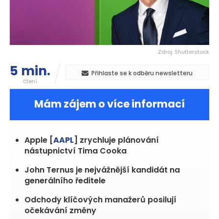
Zdroj: Shutterstock
5 min.
Přihlaste se k odběru newsletteru
čtení
Mám zájem o více informací
Apple [
AAPL
] zrychluje plánování
nástupnictví Tima Cooka
John Ternus je nejvážnější kandidát na
generálního ředitele
Odchody klíčových manažerů posilují
očekávání změny