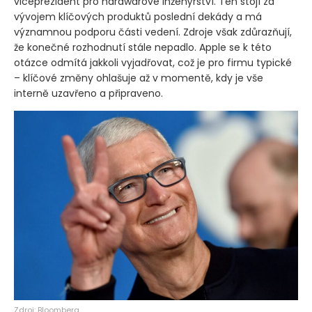
viceprezident pro hardwarové inženýrství. Ten stojí za
vývojem klíčových produktů poslední dekády a má
významnou podporu části vedení. Zdroje však zdůrazňují,
že konečné rozhodnutí stále nepadlo. Apple se k této
otázce odmítá jakkoli vyjadřovat, což je pro firmu typické
– klíčové změny ohlašuje až v momentě, kdy je vše
interně uzavřeno a připraveno.
Zdroj: Bloomberg