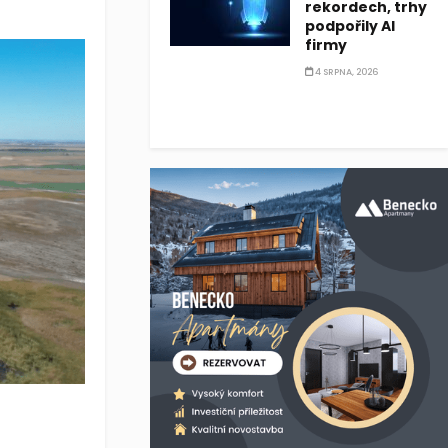
rekordech, trhy
podpořily AI
firmy
4 SRPNA, 2026