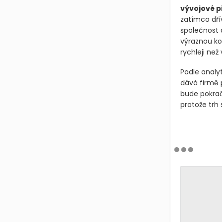
vývojové p
zatímco dřív
společnost 
výraznou ko
rychleji než
Podle analy
dává firmě p
bude pokrač
protože trh