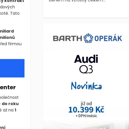
během níž vzrostly celkem...
tý kontrakt
udových
kotě. Tato
miliard
milionů
před firmou
center
Společnost
e
do roku
ě až na
1
vní