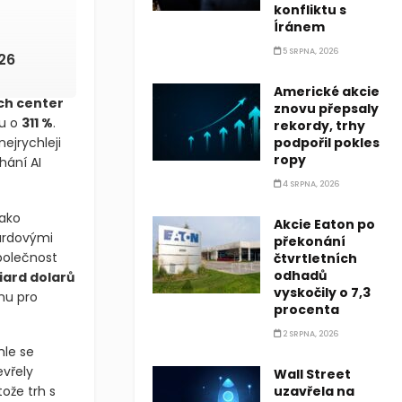
konfliktu s
Íránem
5 SRPNA, 2026
026
Americké akcie
ch center
znovu přepsaly
ku o
311 %
.
rekordy, trhy
nejrychleji
podpořil pokles
ropy
hání AI
4 SRPNA, 2026
jako
Akcie Eaton po
iardovými
překonání
polečnost
čtvrtletních
odhadů
iard dolarů
vyskočily o 7,3
nu pro
procenta
2 SRPNA, 2026
hle se
evřely
Wall Street
tože trh s
uzavřela na