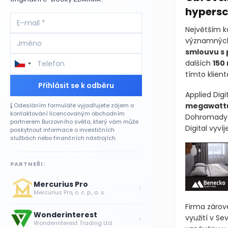
hypersc
Největším k
významných
smlouvu s
dalších
150
tímto klien
Přihlásit se k odběru
Applied Dig
megawatt
Odesláním formuláře vyjadřujete zájem o
kontaktování licencovaným obchodním
Dohromady t
partnerem Burzovního světa, který vám může
Digital vyví
poskytnout informace o investičních
službách nebo finančních nástrojích.
PARTNEŘI:
Mercurius Pro
›
Mercurius Pro, o. c. p., a. s.
Firma zárove
Wonderinterest
›
využití v S
Wonderinterest Trading Ltd