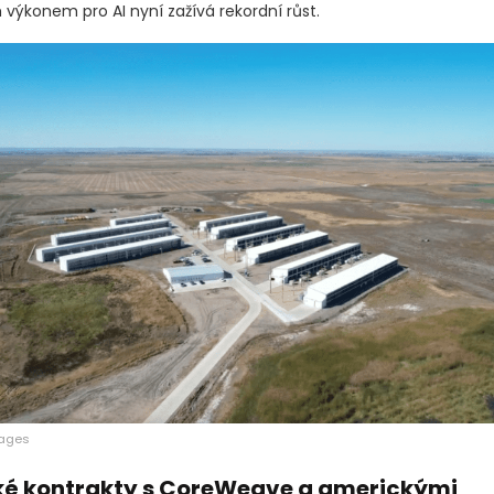
výkonem pro AI nyní zažívá rekordní růst.
mages
é kontrakty s CoreWeave a americkými