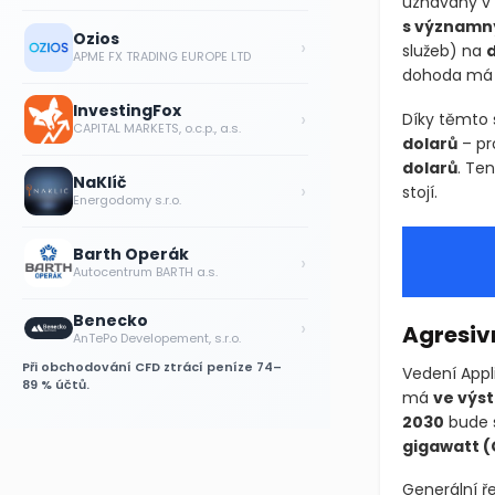
uznávány v 
s významn
Ozios
›
služeb)
na
d
APME FX TRADING EUROPE LTD
dohoda má 
InvestingFox
›
Díky těmto
CAPITAL MARKETS, o.c.p., a.s.
dolarů
– pr
dolarů
. Te
NaKlíč
›
stojí.
Energodomy s.r.o.
Barth Operák
›
Autocentrum BARTH a.s.
Benecko
›
Agresiv
AnTePo Developement, s.r.o.
Při obchodování CFD ztrácí peníze 74–
Vedení Appli
89 % účtů.
má
ve výs
2030
bude s
gigawatt
(
Generální ř