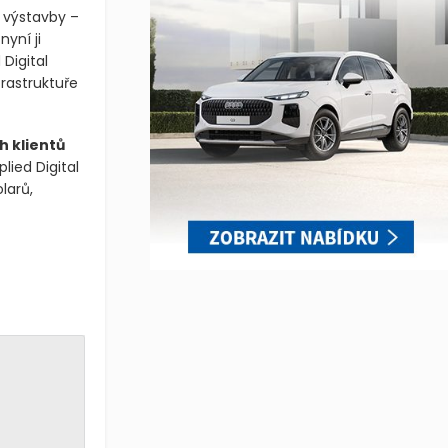
í výstavby –
yní ji
 Digital
rastruktuře
h klientů
lied Digital
larů,