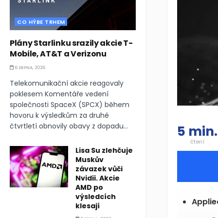
CO HÝBE TRHEM
Plány Starlinku srazily akcie T-
Mobile, AT&T a Verizonu
6 SRPNA, 2026
Telekomunikační akcie reagovaly
poklesem Komentáře vedení
společnosti SpaceX (SPCX) během
hovoru k výsledkům za druhé
čtvrtletí obnovily obavy z dopadu...
5 min.
čtení
Lisa Su zlehčuje
Muskův
závazek vůči
Nvidii. Akcie
AMD po
výsledcích
Applied
klesají