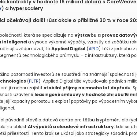
la kontrakty v hodnotě 16 miliard dolarů s CoreWeave
V
) a hyperscalery
ici očekávají další růst akcie o přibližně 30 % v roce 2
polečnosti, která se specializuje na
výstavbu a provoz datový
 inteligenci
a vysoce výkonné výpočty, vzrostly od začátku ro
 začínají uvědomovat, že
Applied Digital
(
APLD
)
těží z jednoho z 
segmentů technologického průmyslu – z infrastruktury, která po
šina pozornosti investorů se soustředí na známější společnosti 
echnologies
(
PLTR
)
, Applied Digital tiše vybudovala podnik s mil
teré jí mohou zajistit
stabilní příjmy na mnoho let dopředu
. S
snosti uzavřené
leasingové smlouvy v hodnotě zhruba 16 mil
že její kapacity porostou s explozí poptávky po výpočetním výko
igenci.
ital původně stavěla datová centra pro těžbu kryptoměn, ale ryc
ala na oblast
AI výpočtů a cloudové infrastruktury
, kde se ot
 příležitosti. Tento krok se ukázal jako strategicky zásadní, pro