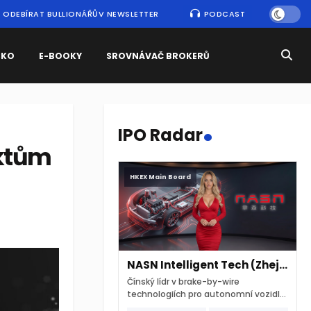
ODEBÍRAT BULLIONÁŘŮV NEWSLETTER
PODCAST
SKO
E-BOOKY
SROVNÁVAČ BROKERŮ
.
IPO Radar
aktům
HKEX Main Board
NASN Intelligent Tech (Zhejiang)
Čínský lídr v brake-by-wire
technologiích pro autonomní vozidla
vstupuje na hongkongskou burzu 7.