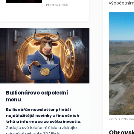
výpočetním 
5 SRPNA, 2026
Bullionářovo odpolední
menu
Bullionářův newsletter přináší
nejdůležitější novinky z finančních
Zdroj: Getty i
trhů a informace ze světa investic.
Zadejte své telefonní číslo a získejte
Obrovsk
originální e-booky ZDARMA!