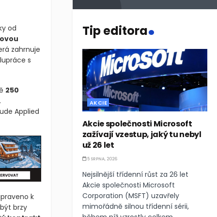
.
Tip editora
ky od
govou
terá zahrnuje
lupráce s
tě
250
.
AKCIE
ude Applied
Akcie společnosti Microsoft
zažívají vzestup, jaký tu nebyl
už 26 let
5 SRPNA, 2026
Nejsilnější třídenní růst za 26 let
Akcie společnosti Microsoft
Corporation (MSFT) uzavřely
ipraveno k
mimořádně silnou třídenní sérii,
být brzy