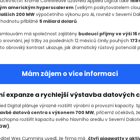
účetnictví. Kromě CoreWeave uzavřela Applied Digital také
15le
ým americkým hyperscalerem
(velkým poskytovatelem clo
alších 200 MW
výpočetního výkonu pro AI, rovněž v Severní Da
hodnotu přibližně
5 miliard dolarů
.
 smlouvám má společnost zajištěny
budoucí příjmy ve výši 16 
o srovnání, její tržby za posledních 12 měsíců činily pouhých
173 
nto obrovský kontrast ukazuje, jak dramatický růstový potenciál 
Mám zájem o více informací
ní expanze a rychlejší výstavba datových 
ed Digital plánuje výrazně rozšířit výrobní a provozní kapacity. 
tavbě datová centra s výkonem 700 MW
, přičemž očekává, ž
chopna rozšířit kapacitu svého hlavního areálu v Severní Dakot
GW)
.
editel Wes Cummins uvedl, že firma má „
čtyři gigawatty v akti