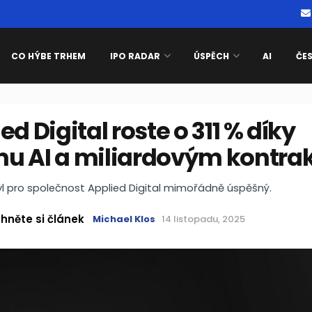
CO HÝBE TRHEM
IPO RADAR
ÚSPĚCH
AI
ČE
ed Digital roste o 311 % díky
u AI a miliardovým kontr
l pro společnost Applied Digital mimořádně úspěšný.
hněte si článek
Michael Klos
14 listopadu, 2025