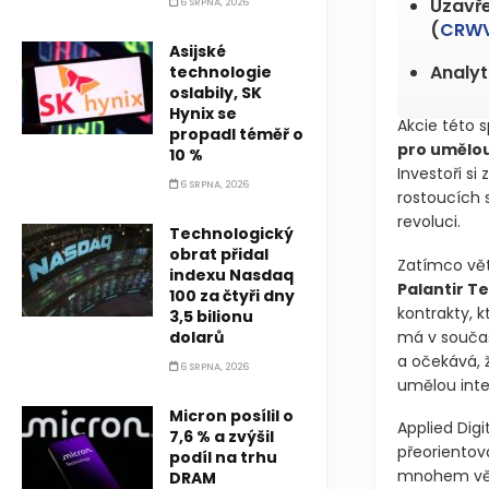
Uzavře
6 SRPNA, 2026
(
CRW
Asijské
Analyt
technologie
oslabily, SK
Hynix se
Akcie této s
propadl téměř o
pro umělou
10 %
Investoři si
6 SRPNA, 2026
rostoucích 
revoluci.
Technologický
obrat přidal
Zatímco vět
indexu Nasdaq
Palantir T
100 za čtyři dny
kontrakty, k
3,5 bilionu
dolarů
má v souča
a očekává, 
6 SRPNA, 2026
umělou intel
Micron posílil o
Applied Dig
7,6 % a zvýšil
přeorientov
podíl na trhu
mnohem větší
DRAM