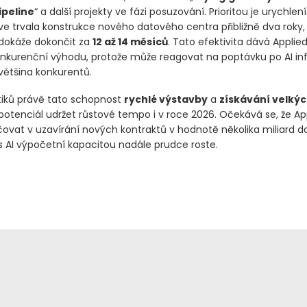
ipeline
“ a další projekty ve fázi posuzování. Prioritou je urychlen
e trvala konstrukce nového datového centra přibližně dva roky, n
dokáže dokončit za
12 až 14 měsíců
. Tato efektivita dává Applied
nkurenční výhodu, protože může reagovat na poptávku po AI inf
 většina konkurentů.
tiků právě tato schopnost
rychlé výstavby
a
získávání velkýc
otenciál udržet růstové tempo i v roce 2026. Očekává se, že App
ovat v uzavírání nových kontraktů v hodnotě několika miliard do
 s AI výpočetní kapacitou nadále prudce roste.