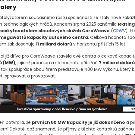
alery
atalyzátorem současného růstu společnosti se staly nové zakáz
 technologických hráčů. Koncem srpna 2025 oznámila
leasin
 poskytovatelem cloudových služeb CoreWeave
(
CRWV
)
, k
 megawattů kapacity datového centra
. Celková hodnota spo
tem tak dosahuje
11 miliard dolarů
v horizontu příštích 15 let.
ital již dříve pro CoreWeave stavěla dvě centra o celkové kapaci
ů
(MW)
, jejichž pronájem má hodnotu přibližně
7 miliard dolarů
ak spolupráce obou firem představuje 400 MW výkonu, který b
jet, spravovat a provozovat.
ň potvrdila, že
prvních 50 MW kapacity je již dokončeno
a př
everní Dakotě, což znamená, že příjmy z těchto kontraktů začnou 