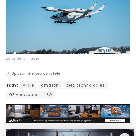
Zdroj: Getty images
Upozornění pro uživatele
i
Společnost Beta Technologies, výrobce elektrických letadel s
Tagy:
Akcie
amazon
beta technologies
GE Aerospace
IPO