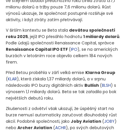
ve stejném období předchozího roku činila ztráta 137,1
milionu dolarů a tržby pouze 7,6 milionu dolarů. Růst
výnosů ukazuje, že společnost postupně rozšiřuje své
aktivity, i když ztráty zatím přetrvávají.
V širším kontextu se Beta stala
devátou společností
roku 2025
, jejíž IPO přesáhlo hodnotu
1 miliardy dolarů
.
Podle údajů společnosti Renaissance Capital, správce
Renaissance Capital IPO ETF
(
IPO
)
, se na amerických
burzách v letošním roce objevilo celkem 184 nových
firem.
Před Betou proběhla v září velká emise
Klarna Group
(
KLAR
)
, která získala 1,37 miliardy dolarů, a v srpnu
následovalo IPO burzy digitálních aktiv
Bullish
(
BLSH
)
s
výnosem 1,1 miliardy dolarů. Beta se tak zařadila po bok
největších debutů roku.
Zkušenosti z odvětví však ukazují, že úspěšný start na
burze nemusí automaticky zaručovat dlouhodobý růst
akcií. Podobné společnosti, jako
Joby Aviation
(
JOBY
)
nebo
Archer Aviation
(
ACHR
)
, po svých debutových