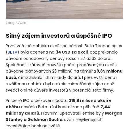
Zdroj: AVweb
Silný zájem investorů a úspěšné IPO
První veřejná nabídka akcií společnosti Beta Technologies
(
BETA
)
byla oceněna na
34 USD za akcii
, což překonalo
původní odhadovaný cenový rozsah 27 až 33 dolarů.
Společnost zároveň navýšila počet prodávaných akcií z
původně plánovaných 25 milionů na téměř
29,85 milionu
kusů
, čímž získala 1,01 miliardy dolarů. I přes vyšší cenu i
rozšířenou nabídku byl o akcie mimořádný zájem, což
svědčí o silné důvěře investorů v potenciál této firmy.
Při ceně IPO a celkovém počtu
218,9 milionu akcií v
oběhu
dosáhla Beta tržní kapitalizace přibližně
7,44
miliardy dolarů
. Hlavními upisovateli emise byly
Morgan
Stanley a Goldman Sachs
, dvě z nejvlivnějších
investičních bank na světě.