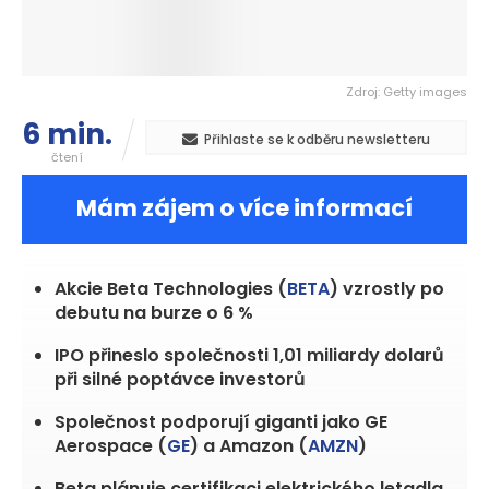
Zdroj: Getty images
6 min.
Přihlaste se k odběru newsletteru
čtení
Mám zájem o více informací
Akcie Beta Technologies (
BETA
) vzrostly po
debutu na burze o 6 %
IPO přineslo společnosti 1,01 miliardy dolarů
při silné poptávce investorů
Společnost podporují giganti jako GE
Aerospace (
GE
) a Amazon (
AMZN
)
Beta plánuje certifikaci elektrického letadla