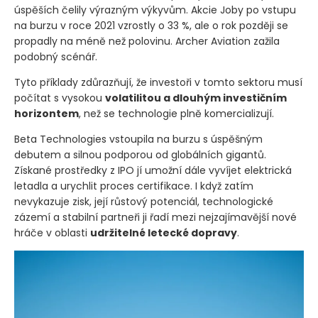
úspěších čelily výrazným výkyvům. Akcie Joby po vstupu
na burzu v roce 2021 vzrostly o 33 %, ale o rok později se
propadly na méně než polovinu. Archer Aviation zažila
podobný scénář.
Tyto příklady zdůrazňují, že investoři v tomto sektoru musí
počítat s vysokou
volatilitou a dlouhým investičním
horizontem
, než se technologie plně komercializují.
Beta Technologies vstoupila na burzu s úspěšným
debutem a silnou podporou od globálních gigantů.
Získané prostředky z IPO jí umožní dále vyvíjet elektrická
letadla a urychlit proces certifikace. I když zatím
nevykazuje zisk, její růstový potenciál, technologické
zázemí a stabilní partneři ji řadí mezi nejzajímavější nové
hráče v oblasti
udržitelné letecké dopravy
.