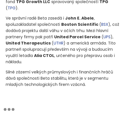
fond
TPG Growth LLC
spravovaný společností
TPG
(
TPG
)
.
Ve správní radě Beta zasedá i
John E. Abele
,
spoluzakladatel společnosti
Boston Scientific
(
BSX
)
, což
dodává projektu další váhu v očích trhu. Mezi hlavní
partnery firmy pak patří
United Parcel Service
(
UPS
)
,
United Therapeutics
(
UTHR
)
a americká armáda. Tito
partneři spolupracují především na vývoji a budoucím
využití letadla
Alia CTOL
, určeného pro přepravu osob i
nákladu.
Silné zázemí velkých průmyslových i finančních hráčů
dává společnosti Beta stabilitu, která je v segmentu
mladých technologických firem vzácná.