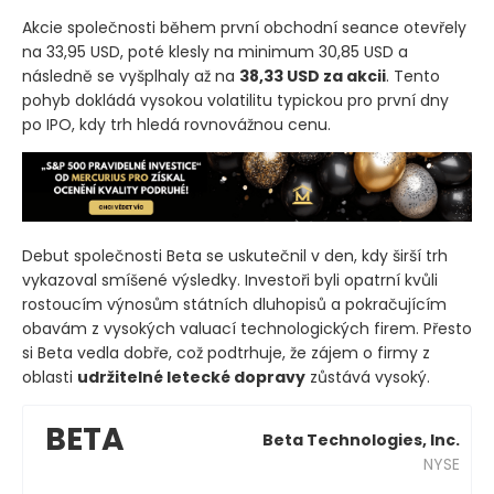
Akcie společnosti během první obchodní seance otevřely
na 33,95 USD, poté klesly na minimum 30,85 USD a
následně se vyšplhaly až na
38,33 USD za akcii
. Tento
pohyb dokládá vysokou volatilitu typickou pro první dny
po IPO, kdy trh hledá rovnovážnou cenu.
Debut společnosti Beta se uskutečnil v den, kdy širší trh
vykazoval smíšené výsledky. Investoři byli opatrní kvůli
rostoucím výnosům státních dluhopisů a pokračujícím
obavám z vysokých valuací technologických firem. Přesto
si Beta vedla dobře, což podtrhuje, že zájem o firmy z
oblasti
udržitelné letecké dopravy
zůstává vysoký.
BETA
Beta Technologies, Inc.
NYSE