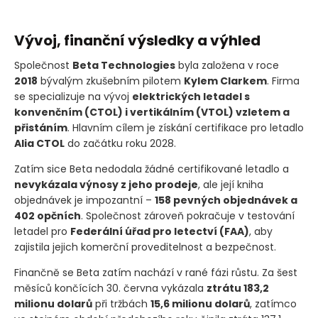
Vývoj, finanční výsledky a výhled
Společnost
Beta Technologies
byla založena v roce
2018
bývalým zkušebním pilotem
Kylem Clarkem
. Firma
se specializuje na vývoj
elektrických letadel s
konvenčním
(CTOL)
i vertikálním
(VTOL)
vzletem a
přistáním
. Hlavním cílem je získání certifikace pro letadlo
Alia CTOL
do začátku roku 2028.
Zatím sice Beta nedodala žádné certifikované letadlo a
nevykázala výnosy z jeho prodeje
, ale její kniha
objednávek je impozantní –
158 pevných objednávek a
402 opčních
. Společnost zároveň pokračuje v testování
letadel pro
Federální úřad pro letectví
(FAA)
, aby
zajistila jejich komerční proveditelnost a bezpečnost.
Finančně se Beta zatím nachází v rané fázi růstu. Za šest
měsíců končících 30. června vykázala
ztrátu 183,2
milionu dolarů
při tržbách
15,6 milionu dolarů
, zatímco