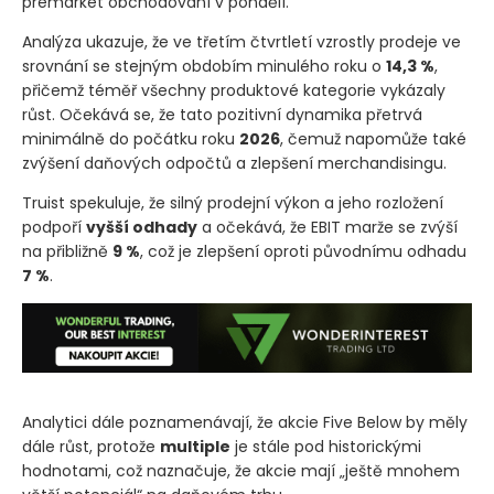
premarket obchodování v pondělí.
Analýza ukazuje, že ve třetím čtvrtletí vzrostly prodeje ve
srovnání se stejným obdobím minulého roku o
14,3 %
,
přičemž téměř všechny produktové kategorie vykázaly
růst. Očekává se, že tato pozitivní dynamika přetrvá
minimálně do počátku roku
2026
, čemuž napomůže také
zvýšení daňových odpočtů a zlepšení merchandisingu.
Truist spekuluje, že silný prodejní výkon a jeho rozložení
podpoří
vyšší odhady
a očekává, že EBIT marže se zvýší
na přibližně
9 %
, což je zlepšení oproti původnímu odhadu
7 %
.
Analytici dále poznamenávají, že akcie Five Below by měly
dále růst, protože
multiple
je stále pod historickými
hodnotami, což naznačuje, že akcie mají „ještě mnohem