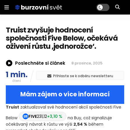
Truist zvyšuje hodnocení
společnosti Five Below, očekává
oživení růstu ‚jednorožce‘.
Poslechněte si článek
8 prosince, 2025
1 min.
Přihlaste se k odběru newsletteru
čtení
Mám zájem o více informací
Truist
zaktualizoval své hodnocení akcií společnosti Five
FIVE
231,12
+3,10 %
Below
na Buy, což signalizuje
očekávaný návrat k růstu ve výši
2,54 %
během