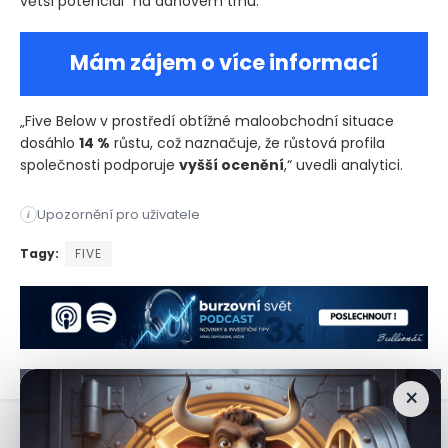
větší potenciál“ na daňovém trhu.
Mám zájem o více informací
„Five Below v prostředí obtížné maloobchodní situace
dosáhlo
14 %
růstu, což naznačuje, že růstová profila
společnosti podporuje
vyšší ocenění
,“ uvedli analytici.
Truist zaktualizoval své hodnocení akcií společnosti Five Be
Upozornění pro uživatele
i
Truist zaktualizoval své hodnocení akcií společnosti Five Be
Tagy:
FIVE
×