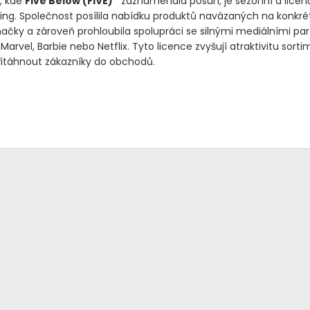
í, kde
Five Below
(FIVE)
zaznamenala posun, je sezónní a licen
ng. Společnost posílila nabídku produktů navázaných na konkrét
ačky a zároveň prohloubila spolupráci se silnými mediálními par
 Marvel, Barbie nebo Netflix. Tyto licence zvyšují atraktivitu sort
itáhnout zákazníky do obchodů.