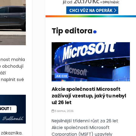
.
Tip editora
ečnost mohla
e obchodují
AKCIE
áží
naplnit své
Akcie společnosti Microsoft
zažívají vzestup, jaký tu nebyl
už 26 let
5 SRPNA, 2026
Nejsilnější třídenní růst za 26 let
Akcie společnosti Microsoft
Corporation (MSFT) uzavřely