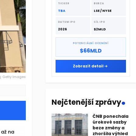
dodavatelskému řetězci.
TICKER
BURZA
TBA
LSE / NYSE
DATUM IPO
CÍL IPO
2026
$2MLD
POTENCIÁLNÍ OCENĚNÍ
$66MLD
Zobrazit detail
j: Getty Images
.
Nejčtenější zprávy
ČNB ponechala
úrokové sazby
beze změny a
zhoršila výhled