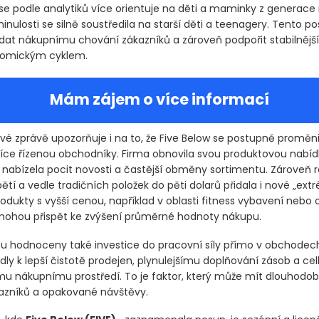
oučástí strategie Five Below je také změna zaměření na cílového
se podle analytiků více orientuje na děti a maminky z generace 
nulosti se silně soustředila na starší děti a teenagery. Tento p
dat nákupnímu chování zákazníků a zároveň podpořit stabilnějš
nomickým cyklem.
Mám zájem o více informací
é zprávě upozorňuje i na to, že Five Below se postupně proměni
více řízenou obchodníky. Firma obnovila svou produktovou nabíd
nabízela pocit novosti a častější obměny sortimentu. Zároveň ro
tí a vedle tradičních položek do pěti dolarů přidala i nové „ex
dukty s vyšší cenou, například v oblasti fitness vybavení nebo 
mohou přispět ke zvýšení průměrné hodnoty nákupu.
sou hodnoceny také investice do pracovní síly přímo v obchodech
dly k lepší čistotě prodejen, plynulejšímu doplňování zásob a ce
mu nákupnímu prostředí. To je faktor, který může mít dlouhodo
ákazníků a opakované návštěvy.