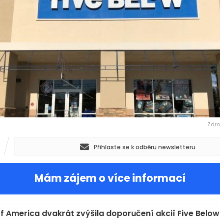
Zdro
Přihlaste se k odběru newsletteru
Mám zájem o více informací
8,27
+3,09 %