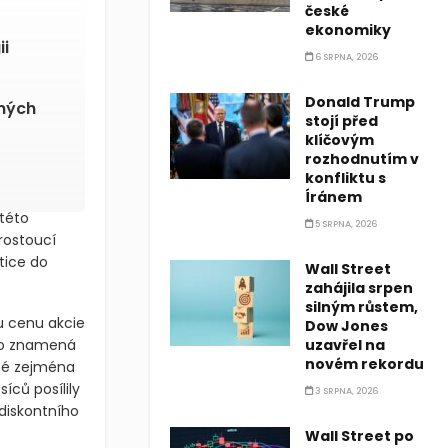
české
 až na
ekonomiky
6 SRPNA, 2026
ii
Donald Trump
stojí před
jných
klíčovým
rozhodnutím v
konfliktu s
Íránem
5 SRPNA, 2026
 této
rostoucí
Wall Street
zahájila srpen
tice do
silným růstem,
Dow Jones
uzavřel na
ou cenu akcie
novém rekordu
 to znamená
dné zejména
3 SRPNA, 2026
íců posílily
Wall Street po
 diskontního