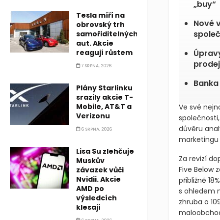
Bank o
Tesla míří na
„buy“
obrovský trh
samořiditelných
Nové v
aut. Akcie
společ
reagují růstem
Úpravy
7 SRPNA, 2026
prode
Plány Starlinku
Banka 
srazily akcie T-
Mobile, AT&T a
Verizonu
Ve své nejn
6 SRPNA, 2026
společnosti,
důvěru anal
Lisa Su zlehčuje
marketingu m
Muskův
závazek vůči
Za revizí do
Nvidii. Akcie
Five Below 
AMD po
přibližně 1
výsledcích
s ohledem na
klesají
zhruba o 109