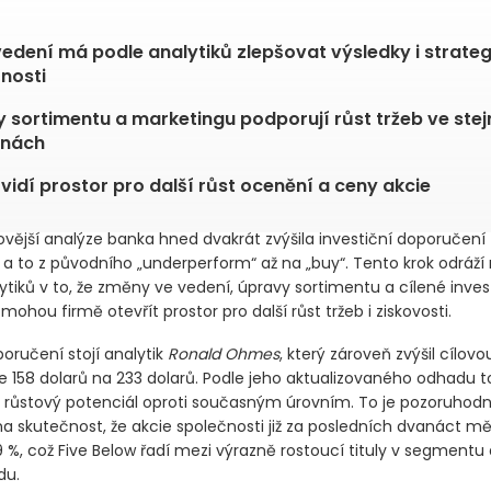
f America dvakrát zvýšila doporučení akcií Five Below
edení má podle analytiků zlepšovat výsledky i strateg
nosti
 sortimentu a marketingu podporují růst tržeb ve ste
jnách
vidí prostor pro další růst ocenění a ceny akcie
ovější analýze banka hned dvakrát zvýšila investiční doporučení
 a to z původního „underperform“ až na „buy“. Tento krok odráží 
ytiků v to, že změny ve vedení, úpravy sortimentu a cílené inves
ohou firmě otevřít prostor pro další růst tržeb i ziskovosti.
poručení stojí analytik
Ronald Ohmes
, který zároveň zvýšil cílov
ze 158 dolarů na 233 dolarů. Podle jeho aktualizovaného odhadu
8% růstový potenciál oproti současným úrovním. To je pozoruho
 skutečnost, že akcie společnosti již za posledních dvanáct měs
 %, což Five Below řadí mezi výrazně rostoucí tituly v segmentu