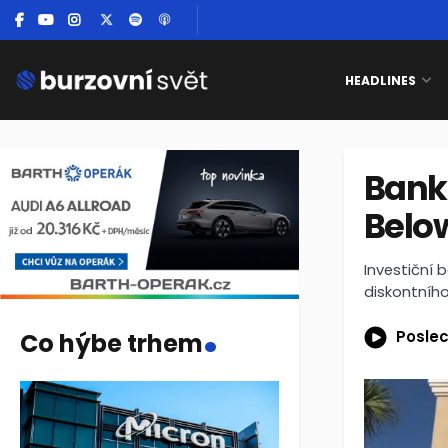
HEADLINES
Bank 
Below
Investiční 
diskontníh
.
Poslec
Co hýbe trhem