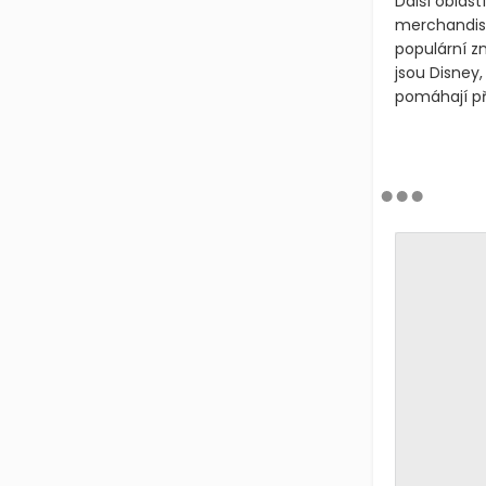
Další oblast
merchandisi
populární zn
jsou Disney,
pomáhají př