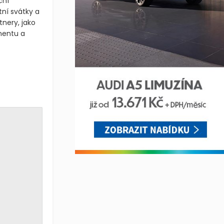
ční
ní svátky a
tnery, jako
imentu a