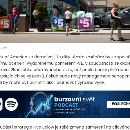
mages
ank of America se domnívají, že díky těmto změnám by se spol
ššímu ocenění vyjádřenému poměrem P/E. V současnosti se akci
rovni 25násobku očekávaného zisku, což podle banky plně neodr
lepšujících se výsledků. Pokud bude nový management schopen 
oři by mohli být ochotni akcii oceňovat výrazně výše.