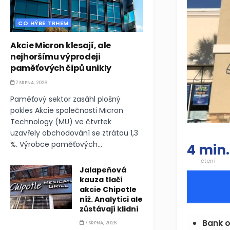
CO HÝBE TRHEM
Akcie Micron klesají, ale
nejhoršímu výprodeji
paměťových čipů unikly
7 SRPNA, 2026
Paměťový sektor zasáhl plošný
pokles Akcie společnosti Micron
Technology (MU) ve čtvrtek
uzavřely obchodování se ztrátou 1,3
%. Výrobce paměťových...
4 min.
čtení
Jalapeňová
kauza tlačí
akcie Chipotle
níž. Analytici ale
zůstávají klidní
FIVE
23
7 SRPNA, 2026