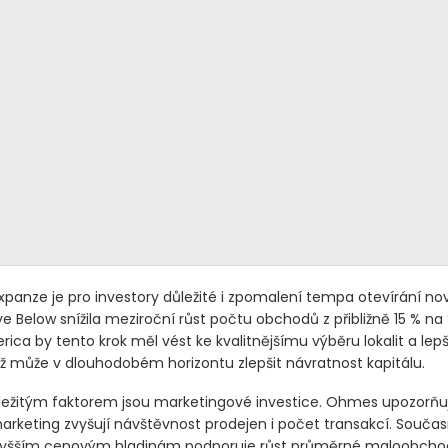
xpanze je pro investory důležité i zpomalení tempa otevírání no
ve Below snížila meziroční růst počtu obchodů z přibližně 15 % na 
ica by tento krok měl vést ke kvalitnějšímu výběru lokalit a lepší
ž může v dlouhodobém horizontu zlepšit návratnost kapitálu.
žitým faktorem jsou marketingové investice. Ohmes upozorňuje