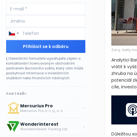
Přihlásit se k odběru
Zdroj: Getty I
Odesláním formuláře vyjadřujete zájem o
kontaktování licencovaným obchodním
Analytici B
partnerem Burzovního světa, který vám může
poskytnout informace o investičních
vrátit k vy
službách nebo finančních nástrojích.
zhruba na ú
potenciál z
PARTNEŘI:
cíle, invest
Mercurius Pro
›
Mercurius Pro, o. c. p., a. s.
Wonderinterest
›
Wonderinterest Trading Ltd