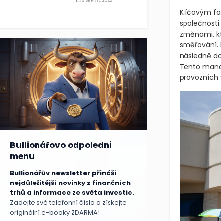
6 SRPNA, 2026
maloobcho
Klíčovým fa
společnosti
změnami, kte
směřování. 
následně dop
Tento mana
provozních 
Bullionářovo odpolední
menu
Bullionářův newsletter přináší
nejdůležitější novinky z finančních
trhů a informace ze světa investic.
Zadejte své telefonní číslo a získejte
originální e-booky ZDARMA!