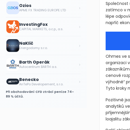
Důležitou s
Ozios
›
APME FX TRADING EUROPE LTD
Společnost 
zatímco v mi
lépe odpoví
InvestingFox
›
CAPITAL MARKETS, o.c.p., a.s.
napříč eko
NaKlíč
›
Energodomy s.r.o.
Barth Operák
›
Ohmes ve sv
Autocentrum BARTH a.s.
organizaci 
zákazníkům 
Benecko
›
cenové rozpě
AnTePo Developement, s.r.o.
výhodné“ pro
Při obchodování CFD ztrácí peníze 74–
Tyto kroky 
89 % účtů.
Pozitivně j
analytiků ve
příjemnější
loajalitu z