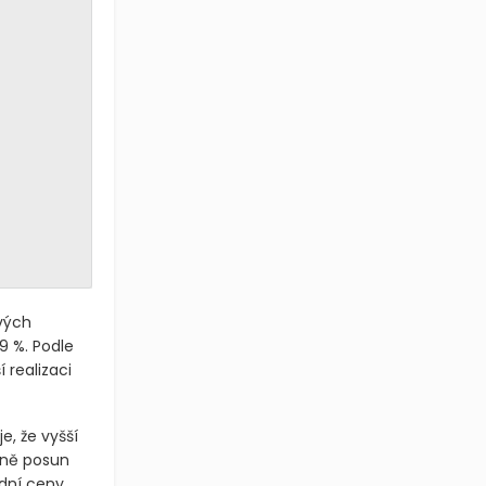
vých
9 %. Podle
 realizaci
, že vyšší