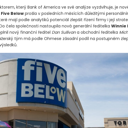
du.
ktorem, který Bank of America ve své analýze vyzdvihuje, je nov
.
Five Below
prošla v posledních měsících důležitými personální
ré mají podle analytiků potenciál zlepšit řízení firmy i její strat
Do čela společnosti nastoupila nová generální ředitelka
Winnie 
lnil nový finanční ředitel
Dan Sullivan
a obchodní ředitelka
Mich
žerský tým má podle Ohmese zásadní podíl na postupném zle
výsledků.