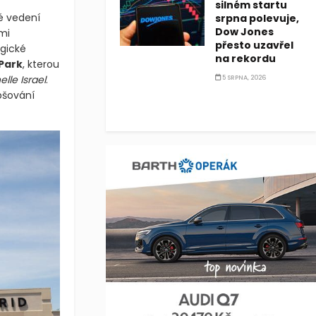
silném startu
srpna polevuje,
Dow Jones
é vedení
přesto uzavřel
mi
na rekordu
egické
5 SRPNA, 2026
Park
, kterou
elle Israel
.
pšování