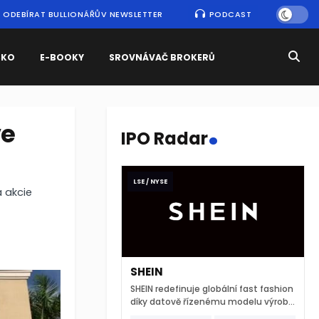
ODEBÍRAT BULLIONÁŘŮV NEWSLETTER
PODCAST
SKO
E-BOOKY
SROVNÁVAČ BROKERŮ
.
ve
IPO Radar
LSE / NYSE
a akcie
SHEIN
SHEIN redefinuje globální fast fashion
díky datově řízenému modelu výroby
a extrémně rychlému