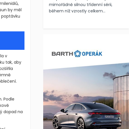
mimořádně silnou třídenní sérii,
 zákazníka.
během níž vzrostly celkem...
mileniálů,
osun by měl
í poptávku
la v
ku tak, aby
zšířila
trémně
oblečení.
. Podle
lkově
bý dopad na