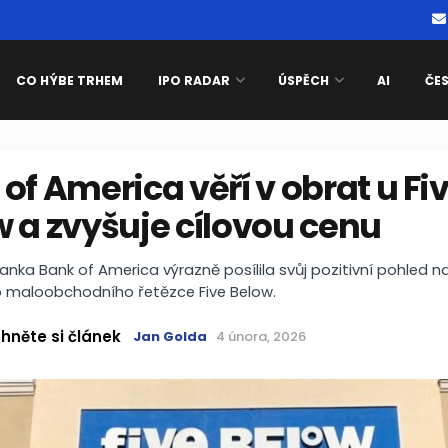
CO HÝBE TRHEM
IPO RADAR
ÚSPĚCH
AI
ČE
of America věří v obrat u Fi
 a zvyšuje cílovou cenu
banka Bank of America výrazně posílila svůj pozitivní pohled n
o maloobchodního řetězce Five Below.
hněte si článek
Jan Golda
4 února, 2026